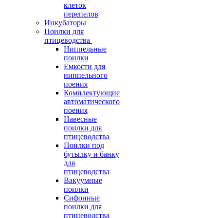
клеток
перепелов
Инкубаторы
Поилки для
птицеводства
Ниппельные
поилки
Емкости для
ниппельного
поения
Комплектующие
автоматического
поения
Навесные
поилки для
птицеводства
Поилки под
бутылку и банку
для
птицеводства
Вакуумные
поилки
Сифонные
поилки для
птицеводства