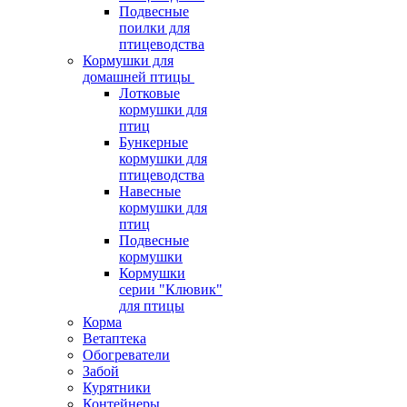
Подвесные
поилки для
птицеводства
Кормушки для
домашней птицы
Лотковые
кормушки для
птиц
Бункерные
кормушки для
птицеводства
Навесные
кормушки для
птиц
Подвесные
кормушки
Кормушки
серии "Клювик"
для птицы
Корма
Ветаптека
Обогреватели
Забой
Курятники
Контейнеры