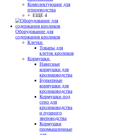
Комплектующие для
птицеводства
+ ЕЩЕ 4
Оборудование для
содержания кроликов
Клетки
Товары для
клеток кроликов
Кормушки
Навесные
кормушки для
кролиководства
Бункерные
кормушки для
кролиководства
Кормушки под
сено для
кролиководства
и пушного
звероводства
Кормушки
промышленные
для