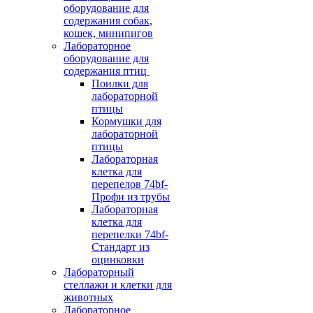
оборудование для
содержания собак,
кошек, минипигов
Лабораторное
оборудование для
содержания птиц
Поилки для
лабораторной
птицы
Кормушки для
лабораторной
птицы
Лабораторная
клетка для
перепелов 74bf-
Профи из трубы
Лабораторная
клетка для
перепелки 74bf-
Стандарт из
оцинковки
Лабораторный
стеллажи и клетки для
животных
Лабораторное