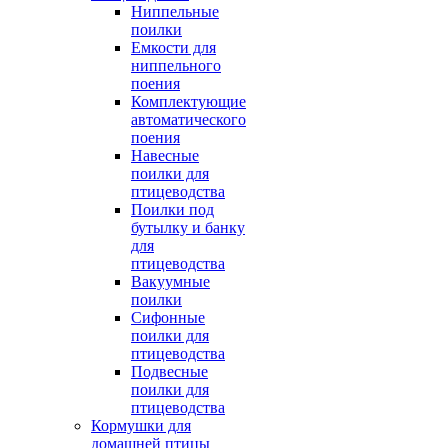
Ниппельные
поилки
Емкости для
ниппельного
поения
Комплектующие
автоматического
поения
Навесные
поилки для
птицеводства
Поилки под
бутылку и банку
для
птицеводства
Вакуумные
поилки
Сифонные
поилки для
птицеводства
Подвесные
поилки для
птицеводства
Кормушки для
домашней птицы