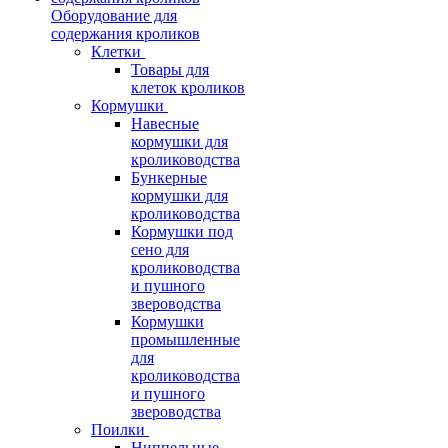
Оборудование для
содержания кроликов
Клетки
Товары для
клеток кроликов
Кормушки
Навесные
кормушки для
кролиководства
Бункерные
кормушки для
кролиководства
Кормушки под
сено для
кролиководства
и пушного
звероводства
Кормушки
промышленные
для
кролиководства
и пушного
звероводства
Поилки
Ниппельные