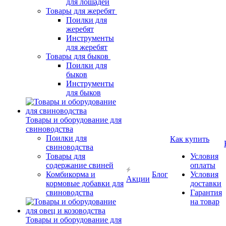
для лошадей
Товары для жеребят
Поилки для
жеребят
Инструменты
для жеребят
Товары для быков
Поилки для
быков
Инструменты
для быков
Товары и оборудование для
свиноводства
Поилки для
Как купить
свиноводства
Товары для
Условия
содержание свиней
оплаты
Комбикорма и
Блог
Условия
Акции
кормовые добавки для
доставки
свиноводства
Гарантия
на товар
Товары и оборудование для