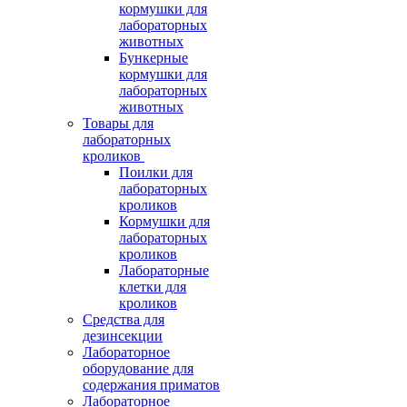
кормушки для
лабораторных
животных
Бункерные
кормушки для
лабораторных
животных
Товары для
лабораторных
кроликов
Поилки для
лабораторных
кроликов
Кормушки для
лабораторных
кроликов
Лабораторные
клетки для
кроликов
Средства для
дезинсекции
Лабораторное
оборудование для
содержания приматов
Лабораторное