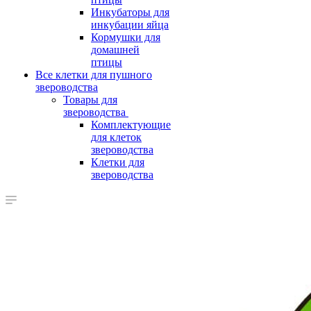
Инкубаторы для
инкубации яйца
Кормушки для
домашней
птицы
Все клетки для пушного
звероводства
Товары для
звероводства
Комплектующие
для клеток
звероводства
Клетки для
звероводства