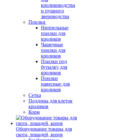
кролиководства
и пушного
звероводства
Поилки
Ниппельные
поилки для
кроликов
Чашечные
поилки для
кроликов
Поилки под
бутылку для
кроликов
Поилки
навесные для
кроликов
Сетка
Поддоны для клеток
кроликов
Корм
Оборудование товары для
скота, лошадей, коров