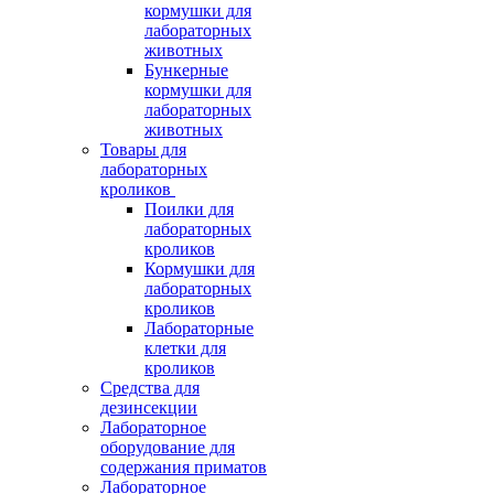
кормушки для
лабораторных
животных
Бункерные
кормушки для
лабораторных
животных
Товары для
лабораторных
кроликов
Поилки для
лабораторных
кроликов
Кормушки для
лабораторных
кроликов
Лабораторные
клетки для
кроликов
Средства для
дезинсекции
Лабораторное
оборудование для
содержания приматов
Лабораторное