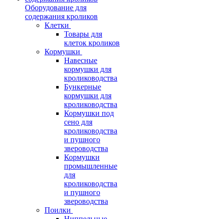
Оборудование для
содержания кроликов
Клетки
Товары для
клеток кроликов
Кормушки
Навесные
кормушки для
кролиководства
Бункерные
кормушки для
кролиководства
Кормушки под
сено для
кролиководства
и пушного
звероводства
Кормушки
промышленные
для
кролиководства
и пушного
звероводства
Поилки
Ниппельные