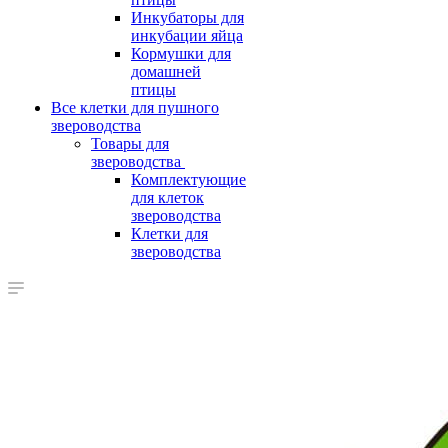
Инкубаторы для
инкубации яйца
Кормушки для
домашней
птицы
Все клетки для пушного
звероводства
Товары для
звероводства
Комплектующие
для клеток
звероводства
Клетки для
звероводства