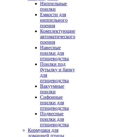
Ниппельные
поилки
Емкости для
ниппельного
поения
Комплектующие
автоматического
поения
Навесные
поилки для
птицеводства
Поилки под
бутылку и банку
для
птицеводства
Вакуумные
поилки
Сифонные
поилки для
птицеводства
Подвесные
поилки для
птицеводства
Кормушки для
домашней птицы