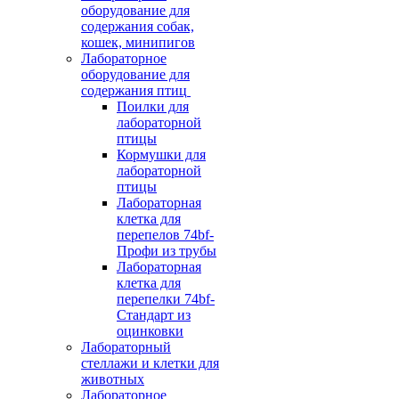
оборудование для
содержания собак,
кошек, минипигов
Лабораторное
оборудование для
содержания птиц
Поилки для
лабораторной
птицы
Кормушки для
лабораторной
птицы
Лабораторная
клетка для
перепелов 74bf-
Профи из трубы
Лабораторная
клетка для
перепелки 74bf-
Стандарт из
оцинковки
Лабораторный
стеллажи и клетки для
животных
Лабораторное