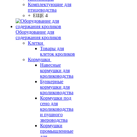
Комплектующие для
птицеводства
+ ЕЩЕ 4
Оборудование для
содержания кроликов
Клетки
Товары для
клеток кроликов
Кормушки
Навесные
кормушки для
кролиководства
Бункерные
кормушки для
кролиководства
Кормушки под
сено для
кролиководства
и пушного
звероводства
Кормушки
промышленные
для