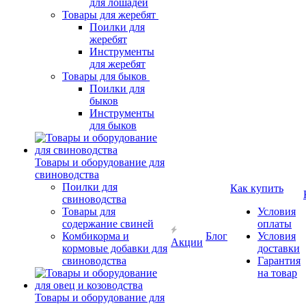
для лошадей
Товары для жеребят
Поилки для
жеребят
Инструменты
для жеребят
Товары для быков
Поилки для
быков
Инструменты
для быков
Товары и оборудование для
свиноводства
Поилки для
Как купить
свиноводства
Товары для
Условия
содержание свиней
оплаты
Комбикорма и
Блог
Условия
Акции
кормовые добавки для
доставки
свиноводства
Гарантия
на товар
Товары и оборудование для