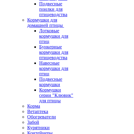
Подвесные
поилки для
птицеводства
Кормушки для
домашней птицы
Лотковые
кормушки для
птиц
Бункерные
кормушки для
птицеводства
Навесные
кормушки для
птиц
Подвесные
кормушки
Кормушки
серии "Клювик"
для птицы
Корма
Ветаптека
Обогреватели
Забой
Курятники
Контейнеры