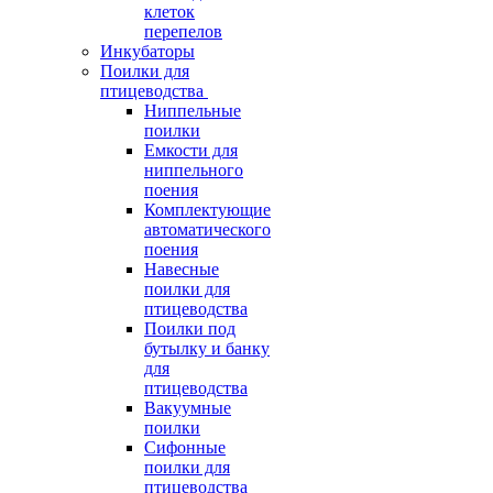
клеток
перепелов
Инкубаторы
Поилки для
птицеводства
Ниппельные
поилки
Емкости для
ниппельного
поения
Комплектующие
автоматического
поения
Навесные
поилки для
птицеводства
Поилки под
бутылку и банку
для
птицеводства
Вакуумные
поилки
Сифонные
поилки для
птицеводства