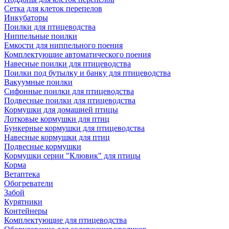
Сетка для клеток перепелов
Инкубаторы
Поилки для птицеводства
Ниппельные поилки
Емкости для ниппельного поения
Комплектующие автоматического поения
Навесные поилки для птицеводства
Поилки под бутылку и банку для птицеводства
Вакуумные поилки
Сифонные поилки для птицеводства
Подвесные поилки для птицеводства
Кормушки для домашней птицы
Лотковые кормушки для птиц
Бункерные кормушки для птицеводства
Навесные кормушки для птиц
Подвесные кормушки
Кормушки серии "Клювик" для птицы
Корма
Ветаптека
Обогреватели
Забой
Курятники
Контейнеры
Комплектующие для птицеводства