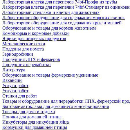
Лабораторная клетка для перепелов 74bf-Профи из трубы
Лабораторная клетка для перепелки 74bf-Стандарт из оцинковк
Лабораторный стеллажи и клетки для животных
Лабораторное оборудование для содержания морских свинок
Лабораторное оборудование для содержания крыс и мышей
Оборудование и товары для кормов животным
Комбикорма и кормовые добавки
Ящики для пищевых продуктов
Металлические сетки
Поддоны для помета
Зернодробилки
Продукция ЛПХ и фермеров
Продукция переработки
Литература
Оборудование и товары фермерские уцененные
Вакансии
Услуги работ
Услуги работ
Станки для работ
Товары и оборудование для переработки ЛПХ, фермерской пр
Бытовые автоклавы для домашнего консервирования
Товары для дома и отдыха
Поилки для домашней птицы
Инкубаторы для инкубации яйца
Кормушки для домашней птицы