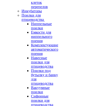
клеток
перепелов
Инкубаторы
Поилки для
птицеводства
Ниппельные
поилки
Емкости для
ниппельного
поения
Комплектующие
автоматического
поения
Навесные
поилки для
птицеводства
Поилки под
бутылку и банку
для
птицеводства
Вакуумные
поилки
Сифонные
поилки для
птицеводства