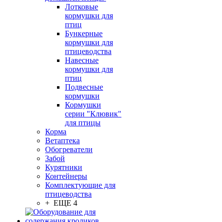
Лотковые
кормушки для
птиц
Бункерные
кормушки для
птицеводства
Навесные
кормушки для
птиц
Подвесные
кормушки
Кормушки
серии "Клювик"
для птицы
Корма
Ветаптека
Обогреватели
Забой
Курятники
Контейнеры
Комплектующие для
птицеводства
+ ЕЩЕ 4