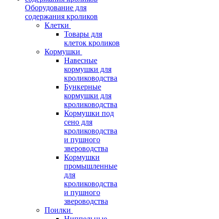
Оборудование для
содержания кроликов
Клетки
Товары для
клеток кроликов
Кормушки
Навесные
кормушки для
кролиководства
Бункерные
кормушки для
кролиководства
Кормушки под
сено для
кролиководства
и пушного
звероводства
Кормушки
промышленные
для
кролиководства
и пушного
звероводства
Поилки
Ниппельные