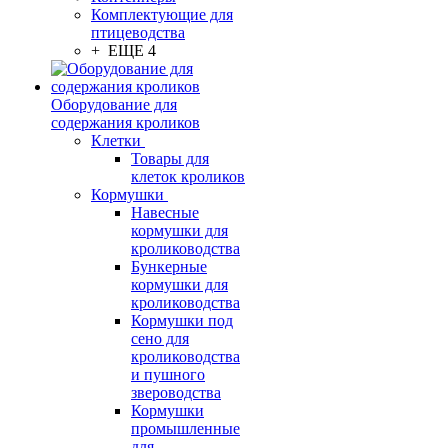
Комплектующие для
птицеводства
+ ЕЩЕ 4
Оборудование для
содержания кроликов
Клетки
Товары для
клеток кроликов
Кормушки
Навесные
кормушки для
кролиководства
Бункерные
кормушки для
кролиководства
Кормушки под
сено для
кролиководства
и пушного
звероводства
Кормушки
промышленные
для