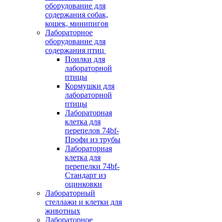
оборудование для
содержания собак,
кошек, минипигов
Лабораторное
оборудование для
содержания птиц
Поилки для
лабораторной
птицы
Кормушки для
лабораторной
птицы
Лабораторная
клетка для
перепелов 74bf-
Профи из трубы
Лабораторная
клетка для
перепелки 74bf-
Стандарт из
оцинковки
Лабораторный
стеллажи и клетки для
животных
Лабораторное