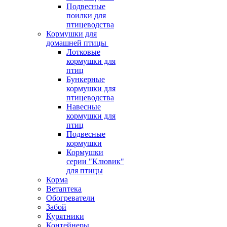
Подвесные
поилки для
птицеводства
Кормушки для
домашней птицы
Лотковые
кормушки для
птиц
Бункерные
кормушки для
птицеводства
Навесные
кормушки для
птиц
Подвесные
кормушки
Кормушки
серии "Клювик"
для птицы
Корма
Ветаптека
Обогреватели
Забой
Курятники
Контейнеры