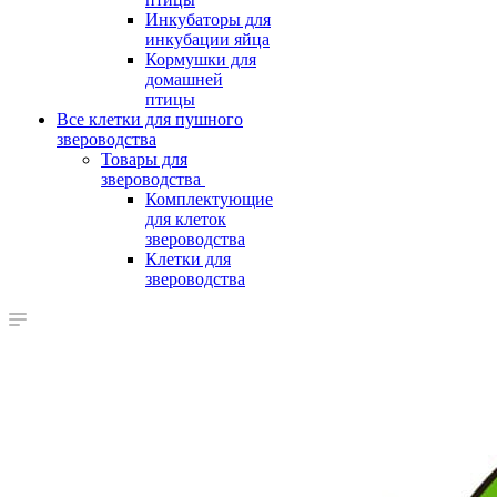
Инкубаторы для
инкубации яйца
Кормушки для
домашней
птицы
Все клетки для пушного
звероводства
Товары для
звероводства
Комплектующие
для клеток
звероводства
Клетки для
звероводства