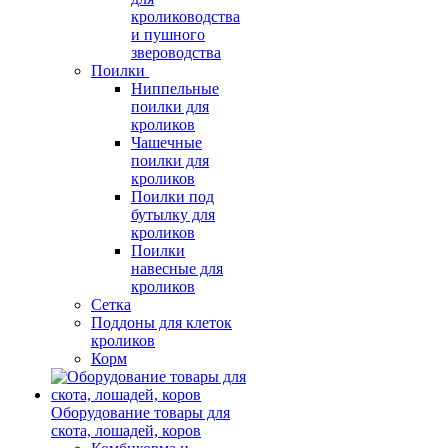
кролиководства
и пушного
звероводства
Поилки
Ниппельные
поилки для
кроликов
Чашечные
поилки для
кроликов
Поилки под
бутылку для
кроликов
Поилки
навесные для
кроликов
Сетка
Поддоны для клеток
кроликов
Корм
Оборудование товары для
скота, лошадей, коров