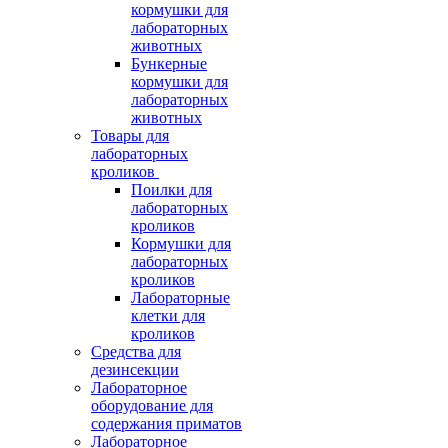
кормушки для
лабораторных
животных
Бункерные
кормушки для
лабораторных
животных
Товары для
лабораторных
кроликов
Поилки для
лабораторных
кроликов
Кормушки для
лабораторных
кроликов
Лабораторные
клетки для
кроликов
Средства для
дезинсекции
Лабораторное
оборудование для
содержания приматов
Лабораторное