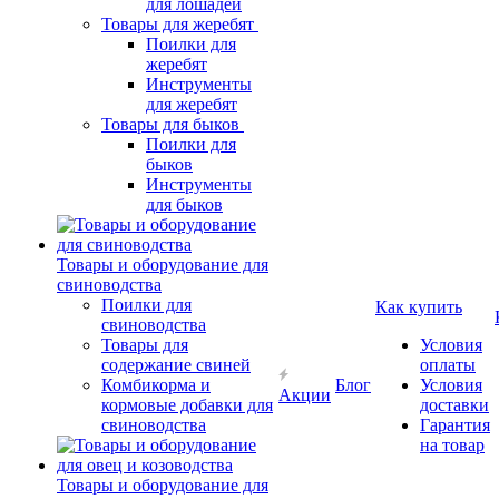
для лошадей
Товары для жеребят
Поилки для
жеребят
Инструменты
для жеребят
Товары для быков
Поилки для
быков
Инструменты
для быков
Товары и оборудование для
свиноводства
Поилки для
Как купить
свиноводства
Товары для
Условия
содержание свиней
оплаты
Комбикорма и
Блог
Условия
Акции
кормовые добавки для
доставки
свиноводства
Гарантия
на товар
Товары и оборудование для