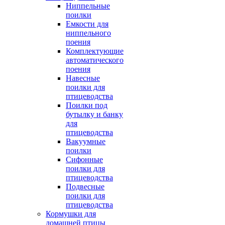
Ниппельные
поилки
Емкости для
ниппельного
поения
Комплектующие
автоматического
поения
Навесные
поилки для
птицеводства
Поилки под
бутылку и банку
для
птицеводства
Вакуумные
поилки
Сифонные
поилки для
птицеводства
Подвесные
поилки для
птицеводства
Кормушки для
домашней птицы