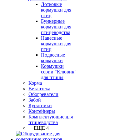
Лотковые
кормушки для
птиц
Бункерные
кормушки для
птицеводства
Навесные
кормушки для
птиц
Подвесные
кормушки
Кормушки
серии "Клювик"
для птицы
Корма
Ветаптека
Обогреватели
Забой
Курятники
Контейнеры
Комплектующие для
птицеводства
+ ЕЩЕ 4