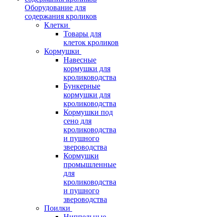
Оборудование для
содержания кроликов
Клетки
Товары для
клеток кроликов
Кормушки
Навесные
кормушки для
кролиководства
Бункерные
кормушки для
кролиководства
Кормушки под
сено для
кролиководства
и пушного
звероводства
Кормушки
промышленные
для
кролиководства
и пушного
звероводства
Поилки
Ниппельные