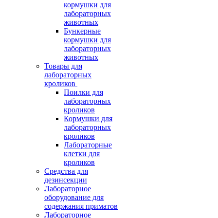
кормушки для
лабораторных
животных
Бункерные
кормушки для
лабораторных
животных
Товары для
лабораторных
кроликов
Поилки для
лабораторных
кроликов
Кормушки для
лабораторных
кроликов
Лабораторные
клетки для
кроликов
Средства для
дезинсекции
Лабораторное
оборудование для
содержания приматов
Лабораторное