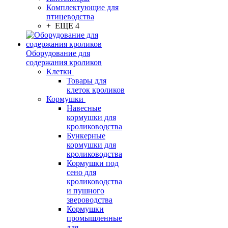
Комплектующие для
птицеводства
+ ЕЩЕ 4
Оборудование для
содержания кроликов
Клетки
Товары для
клеток кроликов
Кормушки
Навесные
кормушки для
кролиководства
Бункерные
кормушки для
кролиководства
Кормушки под
сено для
кролиководства
и пушного
звероводства
Кормушки
промышленные
для