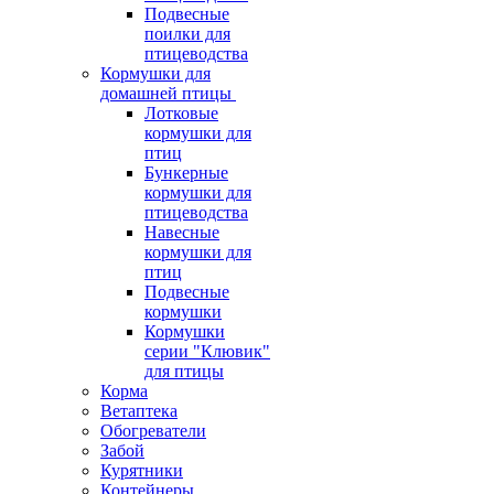
Подвесные
поилки для
птицеводства
Кормушки для
домашней птицы
Лотковые
кормушки для
птиц
Бункерные
кормушки для
птицеводства
Навесные
кормушки для
птиц
Подвесные
кормушки
Кормушки
серии "Клювик"
для птицы
Корма
Ветаптека
Обогреватели
Забой
Курятники
Контейнеры