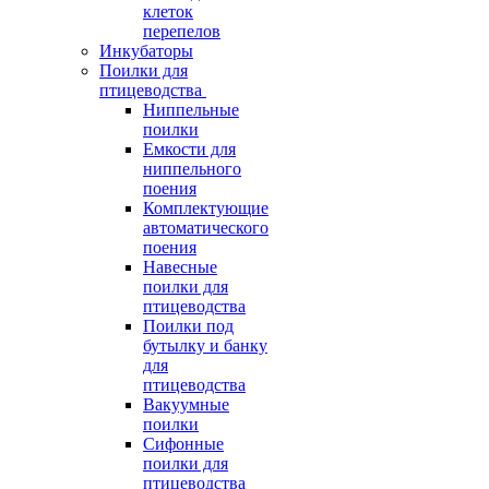
клеток
перепелов
Инкубаторы
Поилки для
птицеводства
Ниппельные
поилки
Емкости для
ниппельного
поения
Комплектующие
автоматического
поения
Навесные
поилки для
птицеводства
Поилки под
бутылку и банку
для
птицеводства
Вакуумные
поилки
Сифонные
поилки для
птицеводства