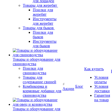
для лошадей
Товары для жеребят
Поилки для
жеребят
Инструменты
для жеребят
Товары для быков
Поилки для
быков
Инструменты
для быков
Товары и оборудование для
свиноводства
Поилки для
Как купить
свиноводства
Товары для
Условия
содержание свиней
оплаты
Комбикорма и
Блог
Условия
Акции
кормовые добавки для
доставки
свиноводства
Гарантия
на товар
Товары и оборудование для