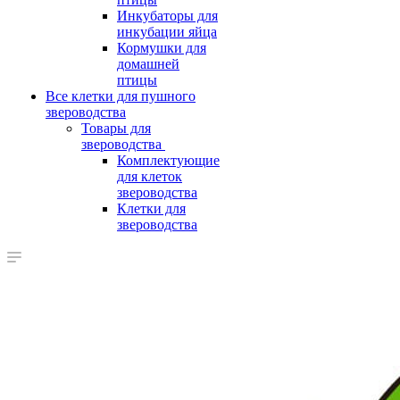
Инкубаторы для
инкубации яйца
Кормушки для
домашней
птицы
Все клетки для пушного
звероводства
Товары для
звероводства
Комплектующие
для клеток
звероводства
Клетки для
звероводства