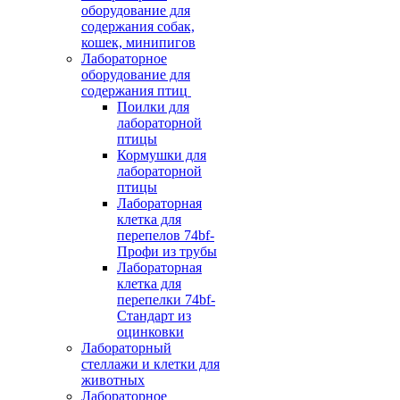
оборудование для
содержания собак,
кошек, минипигов
Лабораторное
оборудование для
содержания птиц
Поилки для
лабораторной
птицы
Кормушки для
лабораторной
птицы
Лабораторная
клетка для
перепелов 74bf-
Профи из трубы
Лабораторная
клетка для
перепелки 74bf-
Стандарт из
оцинковки
Лабораторный
стеллажи и клетки для
животных
Лабораторное