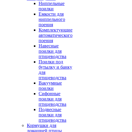
Ниппельные
поилки
Емкости для
ниппельного
поения
Комплектующие
автоматического
поения
Навесные
поилки для
птицеводства
Поилки под
бутылку и банку
для
птицеводства
Вакуумные
поилки
Сифонные
поилки для
птицеводства
Подвесные
поилки для
птицеводства
Кормушки для
домашней птицы