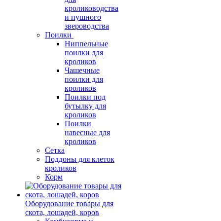
кролиководства
и пушного
звероводства
Поилки
Ниппельные
поилки для
кроликов
Чашечные
поилки для
кроликов
Поилки под
бутылку для
кроликов
Поилки
навесные для
кроликов
Сетка
Поддоны для клеток
кроликов
Корм
Оборудование товары для
скота, лошадей, коров