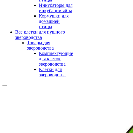
Инкубаторы для
инкубации яйца
Кормушки для
домашней
птицы
Все клетки для пушного
звероводства
Товары для
звероводства
Комплектующие
для клеток
звероводства
Клетки для
звероводства