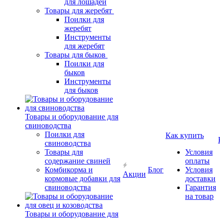
для лошадей
Товары для жеребят
Поилки для
жеребят
Инструменты
для жеребят
Товары для быков
Поилки для
быков
Инструменты
для быков
Товары и оборудование для
свиноводства
Поилки для
Как купить
свиноводства
Товары для
Условия
содержание свиней
оплаты
Комбикорма и
Блог
Условия
Акции
кормовые добавки для
доставки
свиноводства
Гарантия
на товар
Товары и оборудование для