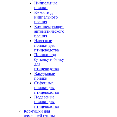
Ниппельные
поилки
Емкости для
ниппельного
поения
Комплектующие
автоматического
поения
Навесные
поилки для
птицеводства
Поилки под
бутылку и банку
для
птицеводства
Вакуумные
поилки
Сифонные
поилки для
птицеводства
Подвесные
поилки для
птицеводства
Кормушки для
домашней птицы