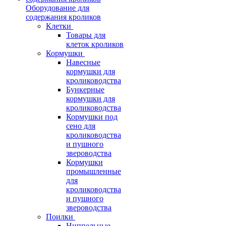
Оборудование для
содержания кроликов
Клетки
Товары для
клеток кроликов
Кормушки
Навесные
кормушки для
кролиководства
Бункерные
кормушки для
кролиководства
Кормушки под
сено для
кролиководства
и пушного
звероводства
Кормушки
промышленные
для
кролиководства
и пушного
звероводства
Поилки
Ниппельные