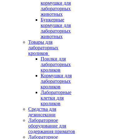
кормушки для
лабораторных
животных
Бункерные
кормушки для
лабораторных
животных
Товары для
лабораторных
кроликов
Поилки для
лабораторных
кроликов
Кормушки для
лабораторных
кроликов
Лабораторные
клетки для
кроликов
Средства для
дезинсекции
Лабораторное
оборудование для
содержания приматов
Лабораторное