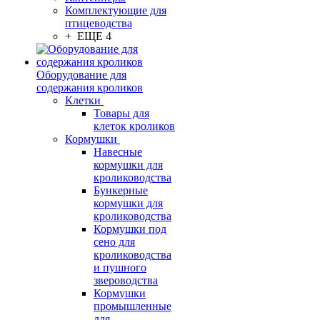
Комплектующие для
птицеводства
+ ЕЩЕ 4
Оборудование для
содержания кроликов
Клетки
Товары для
клеток кроликов
Кормушки
Навесные
кормушки для
кролиководства
Бункерные
кормушки для
кролиководства
Кормушки под
сено для
кролиководства
и пушного
звероводства
Кормушки
промышленные
для