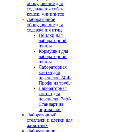
оборудование для
содержания собак,
кошек, минипигов
Лабораторное
оборудование для
содержания птиц
Поилки для
лабораторной
птицы
Кормушки для
лабораторной
птицы
Лабораторная
клетка для
перепелов 74bf-
Профи из трубы
Лабораторная
клетка для
перепелки 74bf-
Стандарт из
оцинковки
Лабораторный
стеллажи и клетки для
животных
Лабораторное