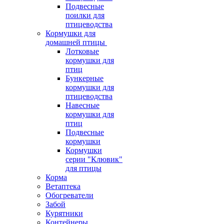
Подвесные
поилки для
птицеводства
Кормушки для
домашней птицы
Лотковые
кормушки для
птиц
Бункерные
кормушки для
птицеводства
Навесные
кормушки для
птиц
Подвесные
кормушки
Кормушки
серии "Клювик"
для птицы
Корма
Ветаптека
Обогреватели
Забой
Курятники
Контейнеры