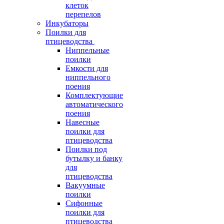
клеток
перепелов
Инкубаторы
Поилки для
птицеводства
Ниппельные
поилки
Емкости для
ниппельного
поения
Комплектующие
автоматического
поения
Навесные
поилки для
птицеводства
Поилки под
бутылку и банку
для
птицеводства
Вакуумные
поилки
Сифонные
поилки для
птицеводства