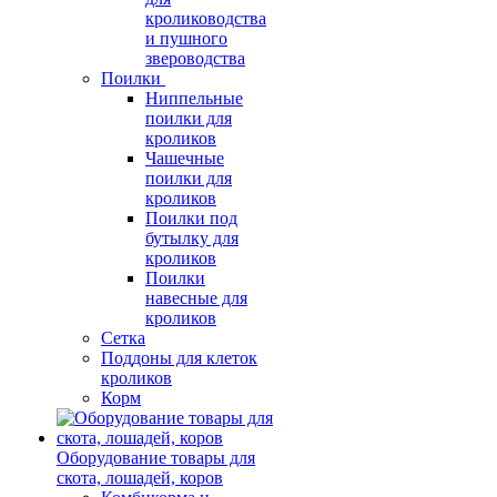
кролиководства
и пушного
звероводства
Поилки
Ниппельные
поилки для
кроликов
Чашечные
поилки для
кроликов
Поилки под
бутылку для
кроликов
Поилки
навесные для
кроликов
Сетка
Поддоны для клеток
кроликов
Корм
Оборудование товары для
скота, лошадей, коров