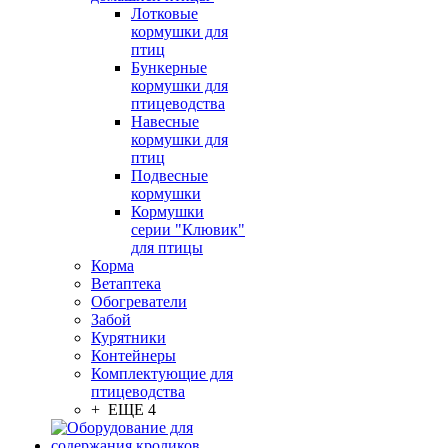
Лотковые
кормушки для
птиц
Бункерные
кормушки для
птицеводства
Навесные
кормушки для
птиц
Подвесные
кормушки
Кормушки
серии "Клювик"
для птицы
Корма
Ветаптека
Обогреватели
Забой
Курятники
Контейнеры
Комплектующие для
птицеводства
+ ЕЩЕ 4