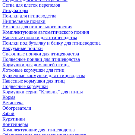
Сетка для клеток перепелов
Инкубаторы
Поилки для птицеводства
Ниппельные поилки
Емкости для ниппельного поения
Комплектующие автоматического поения
Навесные поилки для птицеводства
Поилки под бутылку и банку для птицеводства
Вакуумные поилки
Сифонные поилки для птицеводства
Подвесные поилки для птицеводства
Кормушки для домашней птицы
Лотковые кормушки для птиц
Бункерные кормушки для птицеводства
Навесные кормушки для птиц
Подвесные кормушки
Кормушки серии "Клювик" для птицы
Корма
Ветаптека
Обогреватели
Забой
Курятники
Контейнеры
Комплектующие для птицеводства