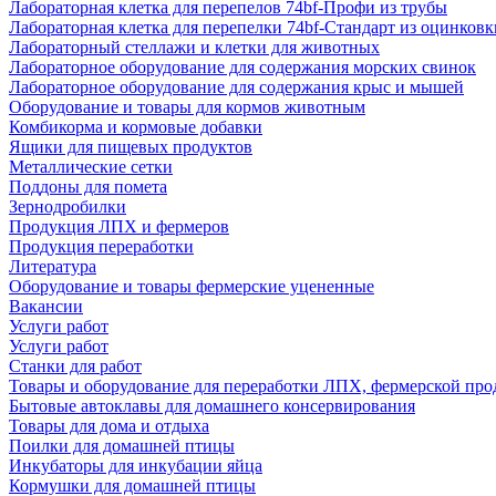
Лабораторная клетка для перепелов 74bf-Профи из трубы
Лабораторная клетка для перепелки 74bf-Стандарт из оцинковк
Лабораторный стеллажи и клетки для животных
Лабораторное оборудование для содержания морских свинок
Лабораторное оборудование для содержания крыс и мышей
Оборудование и товары для кормов животным
Комбикорма и кормовые добавки
Ящики для пищевых продуктов
Металлические сетки
Поддоны для помета
Зернодробилки
Продукция ЛПХ и фермеров
Продукция переработки
Литература
Оборудование и товары фермерские уцененные
Вакансии
Услуги работ
Услуги работ
Станки для работ
Товары и оборудование для переработки ЛПХ, фермерской пр
Бытовые автоклавы для домашнего консервирования
Товары для дома и отдыха
Поилки для домашней птицы
Инкубаторы для инкубации яйца
Кормушки для домашней птицы