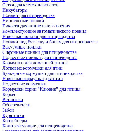
Сетка для клеток перепелов
Инкубаторы
Поилки для птицеводства
Ниппельные поилки
Емкости для ниппельного поения
Комплектующие автоматического поения
Навесные поилки для птицеводства
Поилки под бутылку и банку для птицеводства
Вакуумные поилки
Сифонные поилки для птицеводства
Подвесные поилки для птицеводства
Кормушки для домашней птицы
Лотковые кормушки для птиц
Бункерные кормушки для птицеводства
Навесные кормушки для птиц
Подвесные кормушки
Кормушки серии "Клювик" для птицы
Корма
Ветаптека
Обогреватели
Забой
Курятники
Контейнеры
Комплектующие для птицеводства