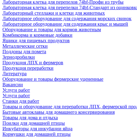
Лабораторная клетка для перепелов 74bf-Профи из трубы
Лабораторная клетка для перепелки 74bf-Стандарт из оцинковк
Лабораторный стеллажи и клетки для животных
Лабораторное оборудование для содержания морских свинок
Лабораторное оборудование для содержания крыс и мышей
Оборудование и товары для кормов животным
Комбикорма и кормовые добавки
Ящики для пищевых продуктов
Металлические сетки
Поддоны для помета
Зернодробилки
Продукция ЛПХ и фермеров
Продукция переработки
Литература
Оборудование и товары фермерские уцененные
Вакансии
Услуги работ
Услуги работ
Станки для работ
Товары и оборудование для переработки ЛПХ, фермерской пр
Бытовые автоклавы для домашнего консервирования
Товары для дома и отдыха
Поилки для домашней птицы
Инкубаторы для инкубации яйца
Кормушки для домашней птицы