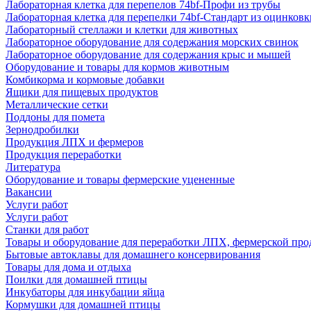
Лабораторная клетка для перепелов 74bf-Профи из трубы
Лабораторная клетка для перепелки 74bf-Стандарт из оцинковк
Лабораторный стеллажи и клетки для животных
Лабораторное оборудование для содержания морских свинок
Лабораторное оборудование для содержания крыс и мышей
Оборудование и товары для кормов животным
Комбикорма и кормовые добавки
Ящики для пищевых продуктов
Металлические сетки
Поддоны для помета
Зернодробилки
Продукция ЛПХ и фермеров
Продукция переработки
Литература
Оборудование и товары фермерские уцененные
Вакансии
Услуги работ
Услуги работ
Станки для работ
Товары и оборудование для переработки ЛПХ, фермерской пр
Бытовые автоклавы для домашнего консервирования
Товары для дома и отдыха
Поилки для домашней птицы
Инкубаторы для инкубации яйца
Кормушки для домашней птицы