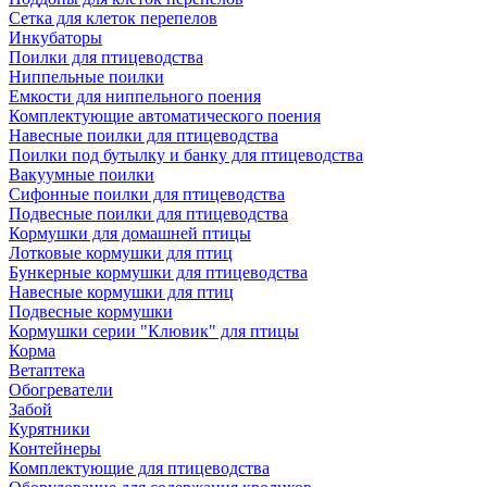
Сетка для клеток перепелов
Инкубаторы
Поилки для птицеводства
Ниппельные поилки
Емкости для ниппельного поения
Комплектующие автоматического поения
Навесные поилки для птицеводства
Поилки под бутылку и банку для птицеводства
Вакуумные поилки
Сифонные поилки для птицеводства
Подвесные поилки для птицеводства
Кормушки для домашней птицы
Лотковые кормушки для птиц
Бункерные кормушки для птицеводства
Навесные кормушки для птиц
Подвесные кормушки
Кормушки серии "Клювик" для птицы
Корма
Ветаптека
Обогреватели
Забой
Курятники
Контейнеры
Комплектующие для птицеводства