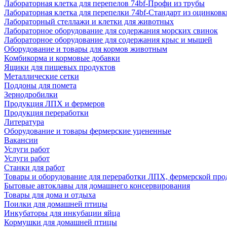
Лабораторная клетка для перепелов 74bf-Профи из трубы
Лабораторная клетка для перепелки 74bf-Стандарт из оцинковк
Лабораторный стеллажи и клетки для животных
Лабораторное оборудование для содержания морских свинок
Лабораторное оборудование для содержания крыс и мышей
Оборудование и товары для кормов животным
Комбикорма и кормовые добавки
Ящики для пищевых продуктов
Металлические сетки
Поддоны для помета
Зернодробилки
Продукция ЛПХ и фермеров
Продукция переработки
Литература
Оборудование и товары фермерские уцененные
Вакансии
Услуги работ
Услуги работ
Станки для работ
Товары и оборудование для переработки ЛПХ, фермерской пр
Бытовые автоклавы для домашнего консервирования
Товары для дома и отдыха
Поилки для домашней птицы
Инкубаторы для инкубации яйца
Кормушки для домашней птицы