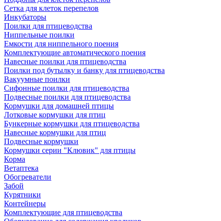
Сетка для клеток перепелов
Инкубаторы
Поилки для птицеводства
Ниппельные поилки
Емкости для ниппельного поения
Комплектующие автоматического поения
Навесные поилки для птицеводства
Поилки под бутылку и банку для птицеводства
Вакуумные поилки
Сифонные поилки для птицеводства
Подвесные поилки для птицеводства
Кормушки для домашней птицы
Лотковые кормушки для птиц
Бункерные кормушки для птицеводства
Навесные кормушки для птиц
Подвесные кормушки
Кормушки серии "Клювик" для птицы
Корма
Ветаптека
Обогреватели
Забой
Курятники
Контейнеры
Комплектующие для птицеводства