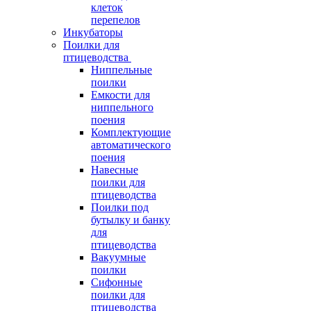
клеток
перепелов
Инкубаторы
Поилки для
птицеводства
Ниппельные
поилки
Емкости для
ниппельного
поения
Комплектующие
автоматического
поения
Навесные
поилки для
птицеводства
Поилки под
бутылку и банку
для
птицеводства
Вакуумные
поилки
Сифонные
поилки для
птицеводства