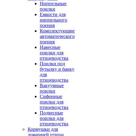
Ниппельные
поилки
Емкости для
ниппельного
поения
Комплектующие
автоматического
поения
Навесные
поилки для
птицеводства
Поилки под
бутылку и банку
для
птицеводства
Вакуумные
поилки
Сифонные
поилки для
птицеводства
Подвесные
поилки для
птицеводства
Кормушки для
домашней птицы