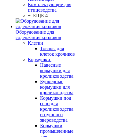
Комплектующие для
птицеводства
+ ЕЩЕ 4
Оборудование для
содержания кроликов
Клетки
Товары для
клеток кроликов
Кормушки
Навесные
кормушки для
кролиководства
Бункерные
кормушки для
кролиководства
Кормушки под
сено для
кролиководства
и пушного
звероводства
Кормушки
промышленные
для