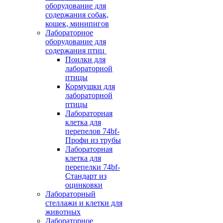
оборудование для
содержания собак,
кошек, минипигов
Лабораторное
оборудование для
содержания птиц
Поилки для
лабораторной
птицы
Кормушки для
лабораторной
птицы
Лабораторная
клетка для
перепелов 74bf-
Профи из трубы
Лабораторная
клетка для
перепелки 74bf-
Стандарт из
оцинковки
Лабораторный
стеллажи и клетки для
животных
Лабораторное