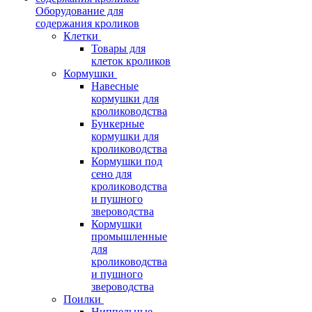
Оборудование для
содержания кроликов
Клетки
Товары для
клеток кроликов
Кормушки
Навесные
кормушки для
кролиководства
Бункерные
кормушки для
кролиководства
Кормушки под
сено для
кролиководства
и пушного
звероводства
Кормушки
промышленные
для
кролиководства
и пушного
звероводства
Поилки
Ниппельные