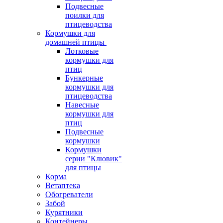
Подвесные
поилки для
птицеводства
Кормушки для
домашней птицы
Лотковые
кормушки для
птиц
Бункерные
кормушки для
птицеводства
Навесные
кормушки для
птиц
Подвесные
кормушки
Кормушки
серии "Клювик"
для птицы
Корма
Ветаптека
Обогреватели
Забой
Курятники
Контейнеры