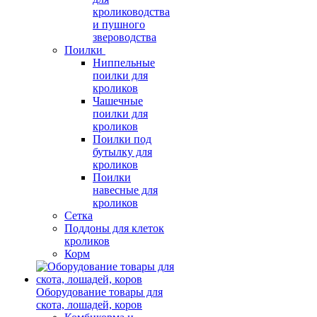
кролиководства
и пушного
звероводства
Поилки
Ниппельные
поилки для
кроликов
Чашечные
поилки для
кроликов
Поилки под
бутылку для
кроликов
Поилки
навесные для
кроликов
Сетка
Поддоны для клеток
кроликов
Корм
Оборудование товары для
скота, лошадей, коров