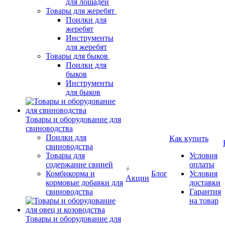
для лошадей
Товары для жеребят
Поилки для
жеребят
Инструменты
для жеребят
Товары для быков
Поилки для
быков
Инструменты
для быков
Товары и оборудование для
свиноводства
Поилки для
Как купить
свиноводства
Товары для
Условия
содержание свиней
оплаты
Комбикорма и
Блог
Условия
Акции
кормовые добавки для
доставки
свиноводства
Гарантия
на товар
Товары и оборудование для