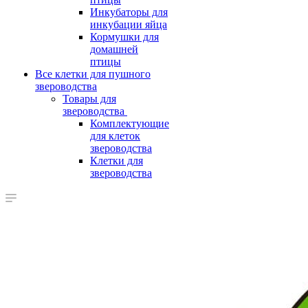
Инкубаторы для
инкубации яйца
Кормушки для
домашней
птицы
Все клетки для пушного
звероводства
Товары для
звероводства
Комплектующие
для клеток
звероводства
Клетки для
звероводства