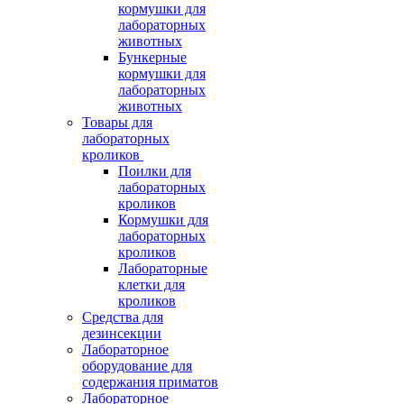
кормушки для
лабораторных
животных
Бункерные
кормушки для
лабораторных
животных
Товары для
лабораторных
кроликов
Поилки для
лабораторных
кроликов
Кормушки для
лабораторных
кроликов
Лабораторные
клетки для
кроликов
Средства для
дезинсекции
Лабораторное
оборудование для
содержания приматов
Лабораторное