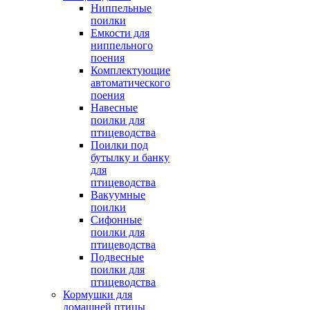
Ниппельные
поилки
Емкости для
ниппельного
поения
Комплектующие
автоматического
поения
Навесные
поилки для
птицеводства
Поилки под
бутылку и банку
для
птицеводства
Вакуумные
поилки
Сифонные
поилки для
птицеводства
Подвесные
поилки для
птицеводства
Кормушки для
домашней птицы