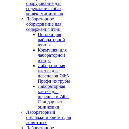
оборудование для
содержания собак,
кошек, минипигов
Лабораторное
оборудование для
содержания птиц
Поилки для
лабораторной
птицы
Кормушки для
лабораторной
птицы
Лабораторная
клетка для
перепелов 74bf-
Профи из трубы
Лабораторная
клетка для
перепелки 74bf-
Стандарт из
оцинковки
Лабораторный
стеллажи и клетки для
животных
Лабораторное