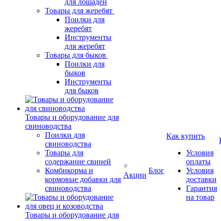
для лошадей
Товары для жеребят
Поилки для
жеребят
Инструменты
для жеребят
Товары для быков
Поилки для
быков
Инструменты
для быков
Товары и оборудование для
свиноводства
Поилки для
Как купить
свиноводства
Товары для
Условия
содержание свиней
оплаты
Комбикорма и
Блог
Условия
Акции
кормовые добавки для
доставки
свиноводства
Гарантия
на товар
Товары и оборудование для