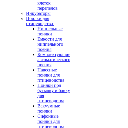
клеток
перепелов
Инкубаторы
Поилки для
птицеводства
Ниппельные
поилки
Емкости для
ниппельного
поения
Комплектующие
автоматического
поения
Навесные
поилки для
птицеводства
Поилки под
бутылку и банку
для
птицеводства
Вакуумные
поилки
Сифонные
поилки для
птицеводства