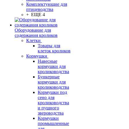
Комплектующие для
птицеводства
+ ЕЩЕ 4
Оборудование для
содержания кроликов
Клетки
Товары для
клеток кроликов
Кормушки
Навесные
кормушки для
кролиководства
Бункерные
кормушки для
кролиководства
Кормушки под
сено для
кролиководства
и пушного
звероводства
Кормушки
промышленные
для