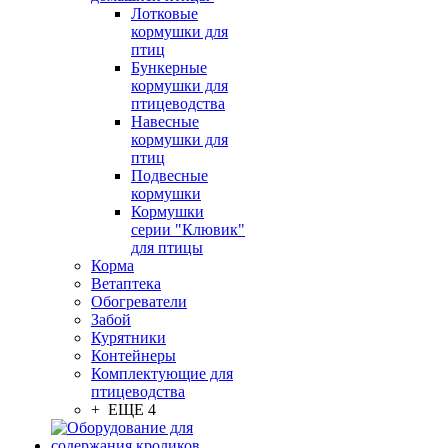
Лотковые
кормушки для
птиц
Бункерные
кормушки для
птицеводства
Навесные
кормушки для
птиц
Подвесные
кормушки
Кормушки
серии "Клювик"
для птицы
Корма
Ветаптека
Обогреватели
Забой
Курятники
Контейнеры
Комплектующие для
птицеводства
+ ЕЩЕ 4