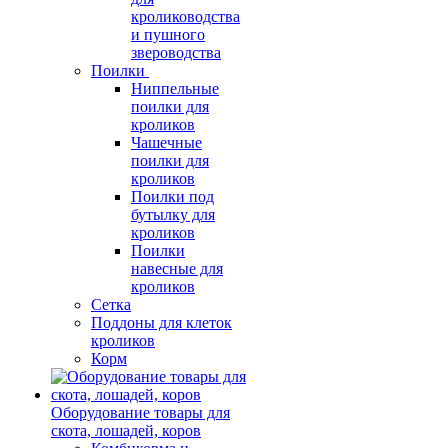
кролиководства
и пушного
звероводства
Поилки
Ниппельные
поилки для
кроликов
Чашечные
поилки для
кроликов
Поилки под
бутылку для
кроликов
Поилки
навесные для
кроликов
Сетка
Поддоны для клеток
кроликов
Корм
Оборудование товары для
скота, лошадей, коров