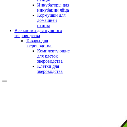
Инкубаторы для
инкубации яйца
Кормушки для
домашней
птицы
Все клетки для пушного
звероводства
Товары для
звероводства
Комплектующие
для клеток
звероводства
Клетки для
звероводства