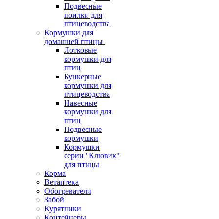
Подвесные
поилки для
птицеводства
Кормушки для
домашней птицы
Лотковые
кормушки для
птиц
Бункерные
кормушки для
птицеводства
Навесные
кормушки для
птиц
Подвесные
кормушки
Кормушки
серии "Клювик"
для птицы
Корма
Ветаптека
Обогреватели
Забой
Курятники
Контейнеры