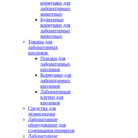
кормушки для
лабораторных
животных
Бункерные
кормушки для
лабораторных
животных
Товары для
лабораторных
кроликов
Поилки для
лабораторных
кроликов
Кормушки для
лабораторных
кроликов
Лабораторные
клетки для
кроликов
Средства для
дезинсекции
Лабораторное
оборудование для
содержания приматов
Лабораторное