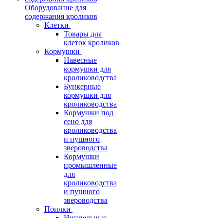
Оборудование для
содержания кроликов
Клетки
Товары для
клеток кроликов
Кормушки
Навесные
кормушки для
кролиководства
Бункерные
кормушки для
кролиководства
Кормушки под
сено для
кролиководства
и пушного
звероводства
Кормушки
промышленные
для
кролиководства
и пушного
звероводства
Поилки
Ниппельные