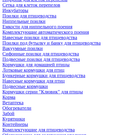
Сетка для клеток перепелов
Инкубаторы
Поилки для птицеводства
Ниппельные поилки
Емкости для ниппельного поения
Комплектующие автоматического поения
Навесные поилки для птицеводства
Поилки под бутылку и банку для птицеводства
Вакуумные поилки
Сифонные поилки для птицеводства
Подвесные поилки для птицеводства
Кормушки для домашней птицы
Лотковые кормушки для птиц
Бункерные кормушки для птицеводства
Навесные кормушки для птиц
Подвесные кормушки
Кормушки серии "Клювик" для птицы
Корма
Ветаптека
Обогреватели
Забой
Курятники
Контейнеры
Комплектующие для птицеводства