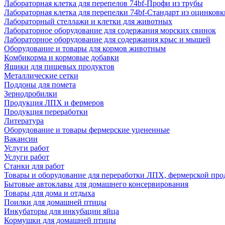
Лабораторная клетка для перепелов 74bf-Профи из трубы
Лабораторная клетка для перепелки 74bf-Стандарт из оцинковк
Лабораторный стеллажи и клетки для животных
Лабораторное оборудование для содержания морских свинок
Лабораторное оборудование для содержания крыс и мышей
Оборудование и товары для кормов животным
Комбикорма и кормовые добавки
Ящики для пищевых продуктов
Металлические сетки
Поддоны для помета
Зернодробилки
Продукция ЛПХ и фермеров
Продукция переработки
Литература
Оборудование и товары фермерские уцененные
Вакансии
Услуги работ
Услуги работ
Станки для работ
Товары и оборудование для переработки ЛПХ, фермерской пр
Бытовые автоклавы для домашнего консервирования
Товары для дома и отдыха
Поилки для домашней птицы
Инкубаторы для инкубации яйца
Кормушки для домашней птицы