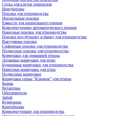
Сетка для клеток перепелов
Инкубаторы
Поилки для птицеводства
Ниппельные поилки
Емкости для ниппельного поения
Комплектующие автоматического поения
Навесные поилки для птицеводства
Поилки под бутылку и банку для птицеводства
Вакуумные поилки
Сифонные поилки для птицеводства
Подвесные поилки для птицеводства
Кормушки для домашней птицы
Лотковые кормушки для птиц
Бункерные кормушки для птицеводства
Навесные кормушки для птиц
Подвесные кормушки
Кормушки серии "Клювик" для птицы
Корма
Ветаптека
Обогреватели
Забой
Курятники
Контейнеры
Комплектующие для птицеводства