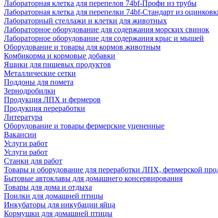
Лабораторная клетка для перепелов 74bf-Профи из трубы
Лабораторная клетка для перепелки 74bf-Стандарт из оцинковк
Лабораторный стеллажи и клетки для животных
Лабораторное оборудование для содержания морских свинок
Лабораторное оборудование для содержания крыс и мышей
Оборудование и товары для кормов животным
Комбикорма и кормовые добавки
Ящики для пищевых продуктов
Металлические сетки
Поддоны для помета
Зернодробилки
Продукция ЛПХ и фермеров
Продукция переработки
Литература
Оборудование и товары фермерские уцененные
Вакансии
Услуги работ
Услуги работ
Станки для работ
Товары и оборудование для переработки ЛПХ, фермерской пр
Бытовые автоклавы для домашнего консервирования
Товары для дома и отдыха
Поилки для домашней птицы
Инкубаторы для инкубации яйца
Кормушки для домашней птицы