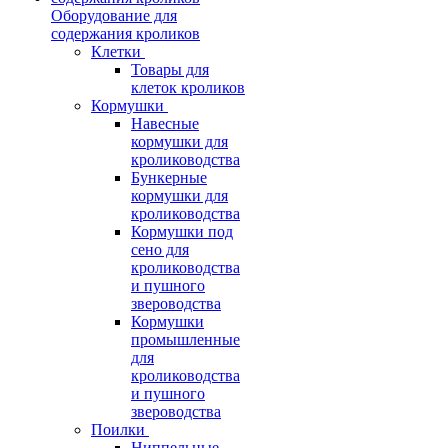
Оборудование для
содержания кроликов
Клетки
Товары для
клеток кроликов
Кормушки
Навесные
кормушки для
кролиководства
Бункерные
кормушки для
кролиководства
Кормушки под
сено для
кролиководства
и пушного
звероводства
Кормушки
промышленные
для
кролиководства
и пушного
звероводства
Поилки
Ниппельные