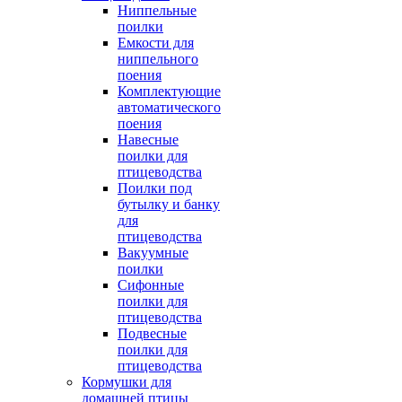
Ниппельные
поилки
Емкости для
ниппельного
поения
Комплектующие
автоматического
поения
Навесные
поилки для
птицеводства
Поилки под
бутылку и банку
для
птицеводства
Вакуумные
поилки
Сифонные
поилки для
птицеводства
Подвесные
поилки для
птицеводства
Кормушки для
домашней птицы