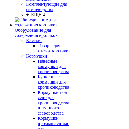
Комплектующие для
птицеводства
+ ЕЩЕ 4
Оборудование для
содержания кроликов
Клетки
Товары для
клеток кроликов
Кормушки
Навесные
кормушки для
кролиководства
Бункерные
кормушки для
кролиководства
Кормушки под
сено для
кролиководства
и пушного
звероводства
Кормушки
промышленные
для