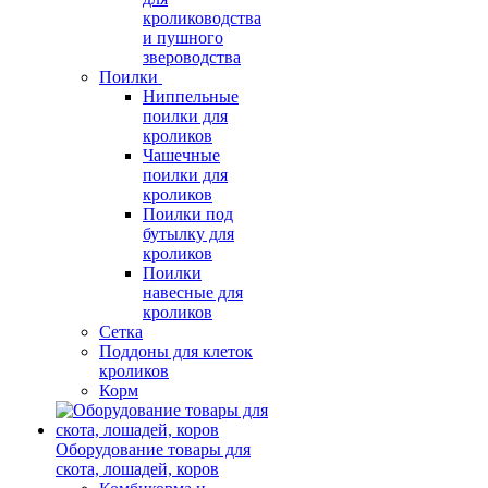
кролиководства
и пушного
звероводства
Поилки
Ниппельные
поилки для
кроликов
Чашечные
поилки для
кроликов
Поилки под
бутылку для
кроликов
Поилки
навесные для
кроликов
Сетка
Поддоны для клеток
кроликов
Корм
Оборудование товары для
скота, лошадей, коров