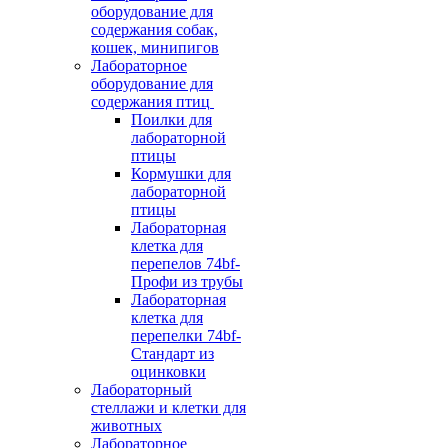
оборудование для
содержания собак,
кошек, минипигов
Лабораторное
оборудование для
содержания птиц
Поилки для
лабораторной
птицы
Кормушки для
лабораторной
птицы
Лабораторная
клетка для
перепелов 74bf-
Профи из трубы
Лабораторная
клетка для
перепелки 74bf-
Стандарт из
оцинковки
Лабораторный
стеллажи и клетки для
животных
Лабораторное