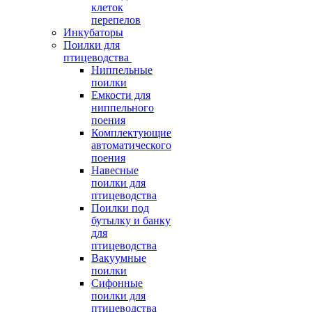
клеток
перепелов
Инкубаторы
Поилки для
птицеводства
Ниппельные
поилки
Емкости для
ниппельного
поения
Комплектующие
автоматического
поения
Навесные
поилки для
птицеводства
Поилки под
бутылку и банку
для
птицеводства
Вакуумные
поилки
Сифонные
поилки для
птицеводства