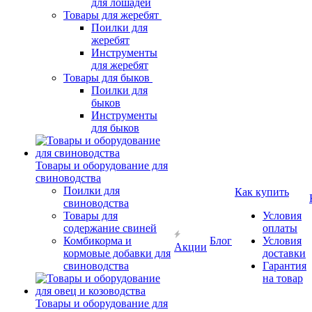
для лошадей
Товары для жеребят
Поилки для
жеребят
Инструменты
для жеребят
Товары для быков
Поилки для
быков
Инструменты
для быков
Товары и оборудование для
свиноводства
Поилки для
Как купить
свиноводства
Товары для
Условия
содержание свиней
оплаты
Комбикорма и
Блог
Условия
Акции
кормовые добавки для
доставки
свиноводства
Гарантия
на товар
Товары и оборудование для