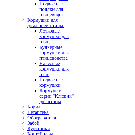
Подвесные
поилки для
птицеводства
Кормушки для
домашней птицы
Лотковые
кормушки для
птиц
Бункерные
кормушки для
птицеводства
Навесные
кормушки для
птиц
Подвесные
кормушки
Кормушки
серии "Клювик"
для птицы
Корма
Ветаптека
Обогреватели
Забой
Курятники
Контейнеры