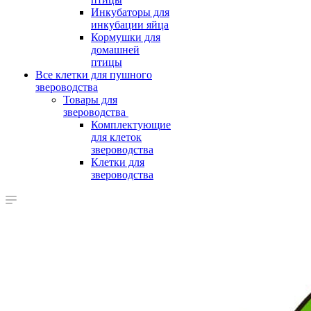
Инкубаторы для
инкубации яйца
Кормушки для
домашней
птицы
Все клетки для пушного
звероводства
Товары для
звероводства
Комплектующие
для клеток
звероводства
Клетки для
звероводства