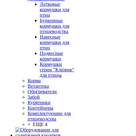
Лотковые
кормушки для
птиц
Бункерные
кормушки для
птицеводства
Навесные
кормушки для
птиц
Подвесные
кормушки
Кормушки
серии "Клювик"
для птицы
Корма
Ветаптека
Обогреватели
Забой
Курятники
Контейнеры
Комплектующие для
птицеводства
+ ЕЩЕ 4