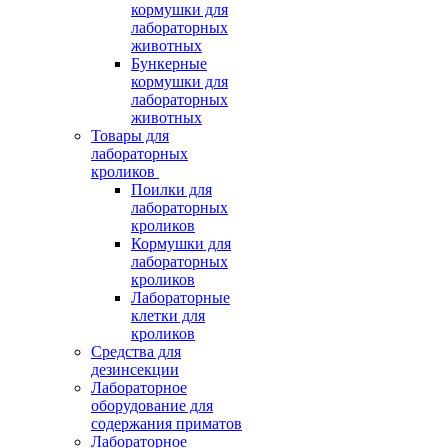
кормушки для
лабораторных
животных
Бункерные
кормушки для
лабораторных
животных
Товары для
лабораторных
кроликов
Поилки для
лабораторных
кроликов
Кормушки для
лабораторных
кроликов
Лабораторные
клетки для
кроликов
Средства для
дезинсекции
Лабораторное
оборудование для
содержания приматов
Лабораторное