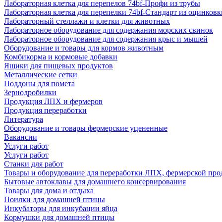
Лабораторная клетка для перепелов 74bf-Профи из трубы
Лабораторная клетка для перепелки 74bf-Стандарт из оцинковк
Лабораторный стеллажи и клетки для животных
Лабораторное оборудование для содержания морских свинок
Лабораторное оборудование для содержания крыс и мышей
Оборудование и товары для кормов животным
Комбикорма и кормовые добавки
Ящики для пищевых продуктов
Металлические сетки
Поддоны для помета
Зернодробилки
Продукция ЛПХ и фермеров
Продукция переработки
Литература
Оборудование и товары фермерские уцененные
Вакансии
Услуги работ
Услуги работ
Станки для работ
Товары и оборудование для переработки ЛПХ, фермерской пр
Бытовые автоклавы для домашнего консервирования
Товары для дома и отдыха
Поилки для домашней птицы
Инкубаторы для инкубации яйца
Кормушки для домашней птицы