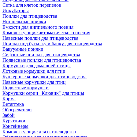
Сетка для клеток перепелов
Инкубаторы
Поилки для птицеводства
Ниппельные поилки
Емкости для ниппельного поения
Комплектующие автоматического поения
Навесные поилки для птицеводства
Поилки под бутылку и банку для птицеводства
Вакуумные поилки
Сифонные поилки для птицеводства
Подвесные поилки для птицеводства
Кормушки для домашней птицы
Лотковые кормушки для птиц
Бункерные кормушки для птицеводства
Навесные кормушки для птиц
Подвесные кормушки
Кормушки серии "Клювик" для птицы
Корма
Ветаптека
Обогреватели
Забой
Курятники
Контейнеры
Комплектующие для птицеводства