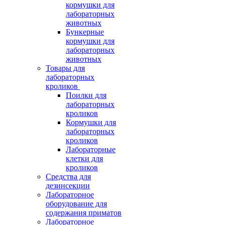
кормушки для
лабораторных
животных
Бункерные
кормушки для
лабораторных
животных
Товары для
лабораторных
кроликов
Поилки для
лабораторных
кроликов
Кормушки для
лабораторных
кроликов
Лабораторные
клетки для
кроликов
Средства для
дезинсекции
Лабораторное
оборудование для
содержания приматов
Лабораторное