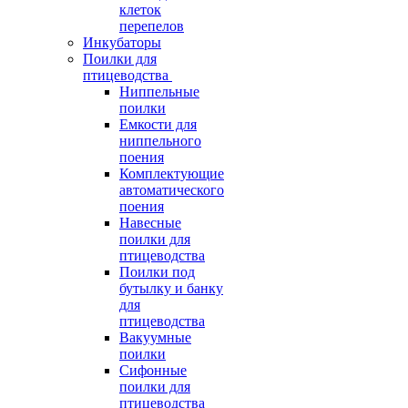
клеток
перепелов
Инкубаторы
Поилки для
птицеводства
Ниппельные
поилки
Емкости для
ниппельного
поения
Комплектующие
автоматического
поения
Навесные
поилки для
птицеводства
Поилки под
бутылку и банку
для
птицеводства
Вакуумные
поилки
Сифонные
поилки для
птицеводства