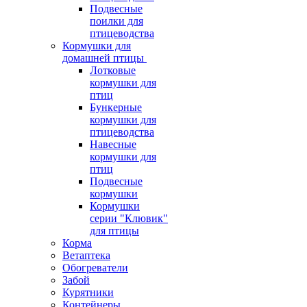
Подвесные
поилки для
птицеводства
Кормушки для
домашней птицы
Лотковые
кормушки для
птиц
Бункерные
кормушки для
птицеводства
Навесные
кормушки для
птиц
Подвесные
кормушки
Кормушки
серии "Клювик"
для птицы
Корма
Ветаптека
Обогреватели
Забой
Курятники
Контейнеры