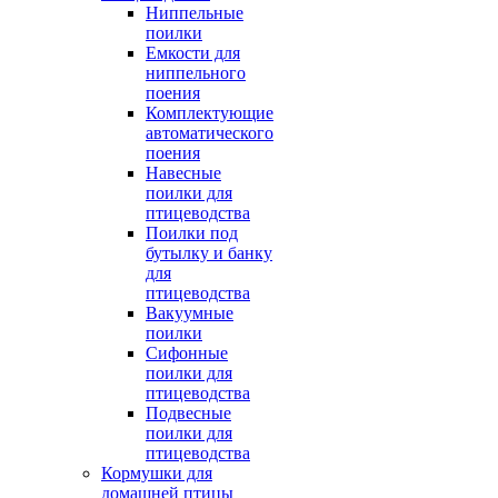
Ниппельные
поилки
Емкости для
ниппельного
поения
Комплектующие
автоматического
поения
Навесные
поилки для
птицеводства
Поилки под
бутылку и банку
для
птицеводства
Вакуумные
поилки
Сифонные
поилки для
птицеводства
Подвесные
поилки для
птицеводства
Кормушки для
домашней птицы