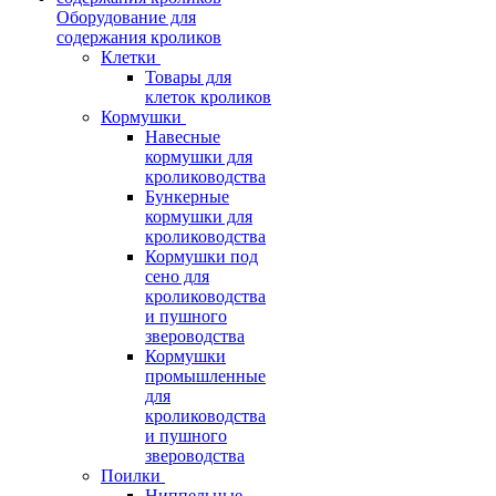
Оборудование для
содержания кроликов
Клетки
Товары для
клеток кроликов
Кормушки
Навесные
кормушки для
кролиководства
Бункерные
кормушки для
кролиководства
Кормушки под
сено для
кролиководства
и пушного
звероводства
Кормушки
промышленные
для
кролиководства
и пушного
звероводства
Поилки
Ниппельные