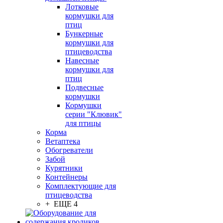
Лотковые
кормушки для
птиц
Бункерные
кормушки для
птицеводства
Навесные
кормушки для
птиц
Подвесные
кормушки
Кормушки
серии "Клювик"
для птицы
Корма
Ветаптека
Обогреватели
Забой
Курятники
Контейнеры
Комплектующие для
птицеводства
+ ЕЩЕ 4