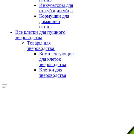
Инкубаторы для
инкубации яйца
Кормушки для
домашней
птицы
Все клетки для пушного
звероводства
Товары для
звероводства
Комплектующие
для клеток
звероводства
Клетки для
звероводства