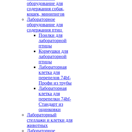
оборудование для
содержания собак,
кошек, минипигов
Лабораторное
оборудование для
содержания птиц
Поилки для
лабораторной
птицы
Кормушки для
лабораторной
птицы
Лабораторная
клетка для
перепелов 74bf-
Профи из трубы
Лабораторная
клетка для
перепелки 74bf-
Стандарт из
оцинковки
Лабораторный
стеллажи и клетки для
животных
Лабораторное