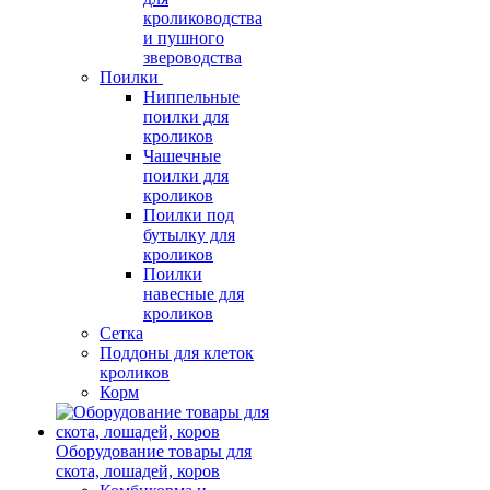
кролиководства
и пушного
звероводства
Поилки
Ниппельные
поилки для
кроликов
Чашечные
поилки для
кроликов
Поилки под
бутылку для
кроликов
Поилки
навесные для
кроликов
Сетка
Поддоны для клеток
кроликов
Корм
Оборудование товары для
скота, лошадей, коров