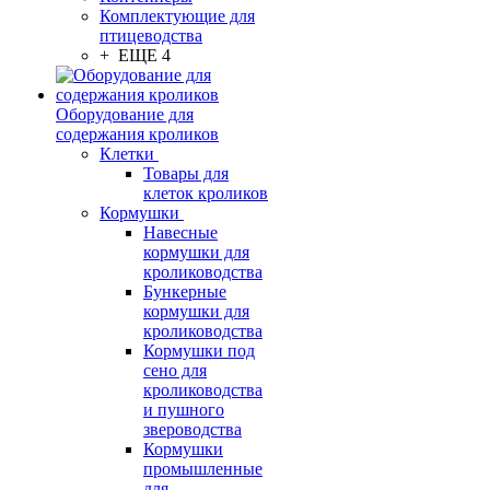
Комплектующие для
птицеводства
+ ЕЩЕ 4
Оборудование для
содержания кроликов
Клетки
Товары для
клеток кроликов
Кормушки
Навесные
кормушки для
кролиководства
Бункерные
кормушки для
кролиководства
Кормушки под
сено для
кролиководства
и пушного
звероводства
Кормушки
промышленные
для