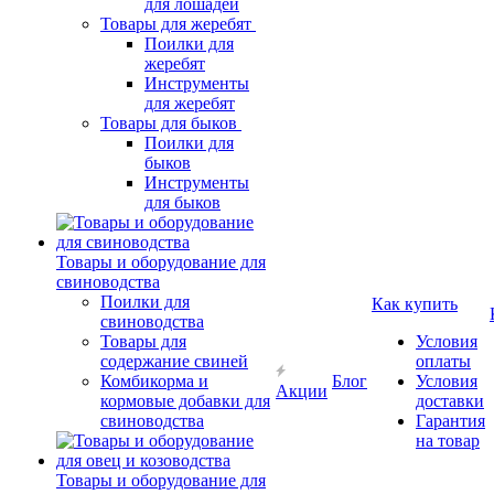
для лошадей
Товары для жеребят
Поилки для
жеребят
Инструменты
для жеребят
Товары для быков
Поилки для
быков
Инструменты
для быков
Товары и оборудование для
свиноводства
Поилки для
Как купить
свиноводства
Товары для
Условия
содержание свиней
оплаты
Комбикорма и
Блог
Условия
Акции
кормовые добавки для
доставки
свиноводства
Гарантия
на товар
Товары и оборудование для