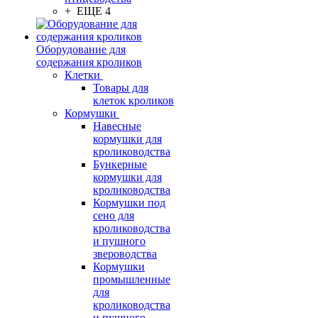
+ ЕЩЕ 4
Оборудование для
содержания кроликов
Клетки
Товары для
клеток кроликов
Кормушки
Навесные
кормушки для
кролиководства
Бункерные
кормушки для
кролиководства
Кормушки под
сено для
кролиководства
и пушного
звероводства
Кормушки
промышленные
для
кролиководства
и пушного