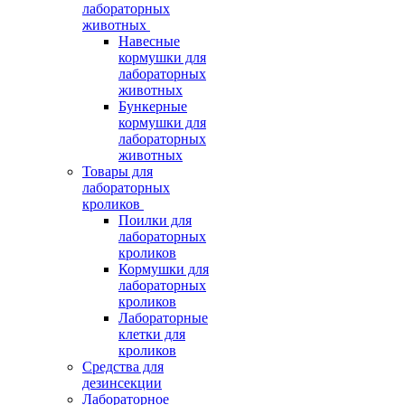
лабораторных
животных
Навесные
кормушки для
лабораторных
животных
Бункерные
кормушки для
лабораторных
животных
Товары для
лабораторных
кроликов
Поилки для
лабораторных
кроликов
Кормушки для
лабораторных
кроликов
Лабораторные
клетки для
кроликов
Средства для
дезинсекции
Лабораторное