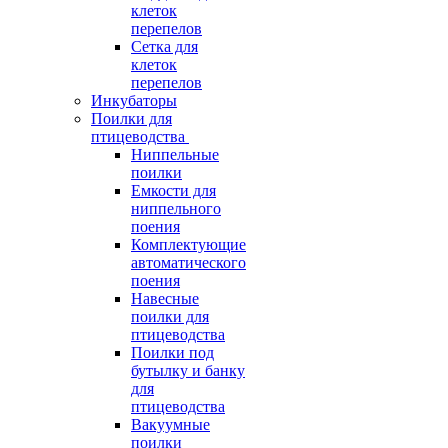
клеток
перепелов
Сетка для
клеток
перепелов
Инкубаторы
Поилки для
птицеводства
Ниппельные
поилки
Емкости для
ниппельного
поения
Комплектующие
автоматического
поения
Навесные
поилки для
птицеводства
Поилки под
бутылку и банку
для
птицеводства
Вакуумные
поилки