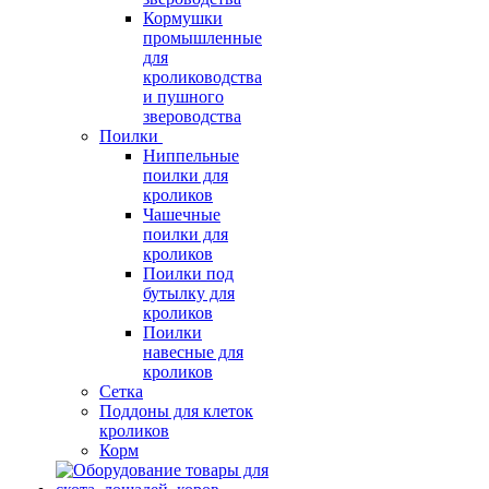
Кормушки
промышленные
для
кролиководства
и пушного
звероводства
Поилки
Ниппельные
поилки для
кроликов
Чашечные
поилки для
кроликов
Поилки под
бутылку для
кроликов
Поилки
навесные для
кроликов
Сетка
Поддоны для клеток
кроликов
Корм