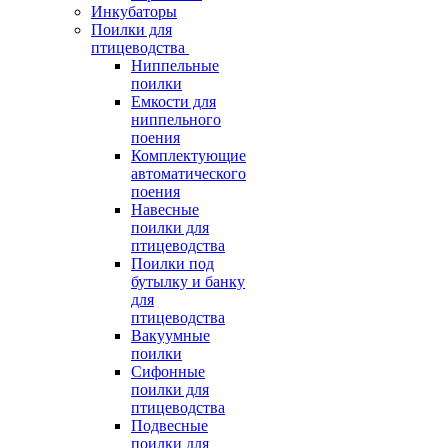
Инкубаторы
Поилки для
птицеводства
Ниппельные
поилки
Емкости для
ниппельного
поения
Комплектующие
автоматического
поения
Навесные
поилки для
птицеводства
Поилки под
бутылку и банку
для
птицеводства
Вакуумные
поилки
Сифонные
поилки для
птицеводства
Подвесные
поилки для