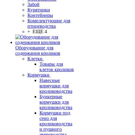
Забой
Курятники
Контейнеры
Комплектующие для
птицеводства
+ ЕЩЕ 4
Оборудование для
содержания кроликов
Клетки
Товары для
клеток кроликов
Кормушки
Навесные
кормушки для
кролиководства
Бункерные
кормушки для
кролиководства
Кормушки под
сено для
кролиководства
и пушного
звероводства