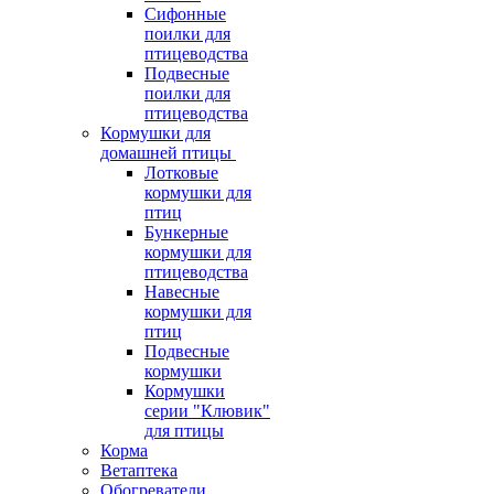
Сифонные
поилки для
птицеводства
Подвесные
поилки для
птицеводства
Кормушки для
домашней птицы
Лотковые
кормушки для
птиц
Бункерные
кормушки для
птицеводства
Навесные
кормушки для
птиц
Подвесные
кормушки
Кормушки
серии "Клювик"
для птицы
Корма
Ветаптека
Обогреватели