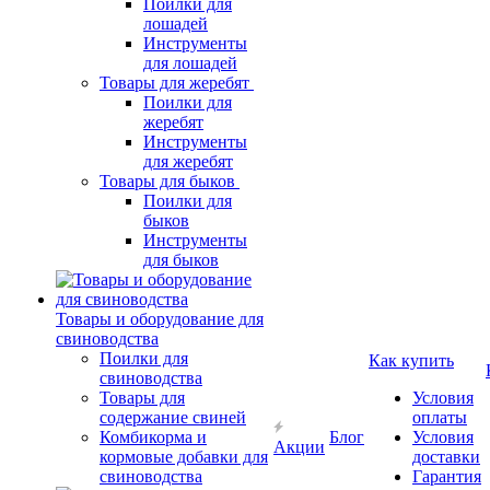
Поилки для
лошадей
Инструменты
для лошадей
Товары для жеребят
Поилки для
жеребят
Инструменты
для жеребят
Товары для быков
Поилки для
быков
Инструменты
для быков
Товары и оборудование для
свиноводства
Поилки для
Как купить
свиноводства
Товары для
Условия
содержание свиней
оплаты
Комбикорма и
Блог
Условия
Акции
кормовые добавки для
доставки
свиноводства
Гарантия