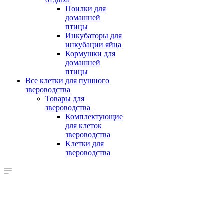
Поилки для
домашней
птицы
Инкубаторы для
инкубации яйца
Кормушки для
домашней
птицы
Все клетки для пушного
звероводства
Товары для
звероводства
Комплектующие
для клеток
звероводства
Клетки для
звероводства