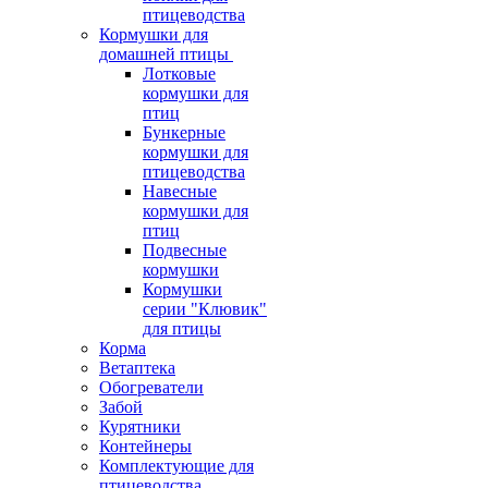
птицеводства
Кормушки для
домашней птицы
Лотковые
кормушки для
птиц
Бункерные
кормушки для
птицеводства
Навесные
кормушки для
птиц
Подвесные
кормушки
Кормушки
серии "Клювик"
для птицы
Корма
Ветаптека
Обогреватели
Забой
Курятники
Контейнеры
Комплектующие для
птицеводства