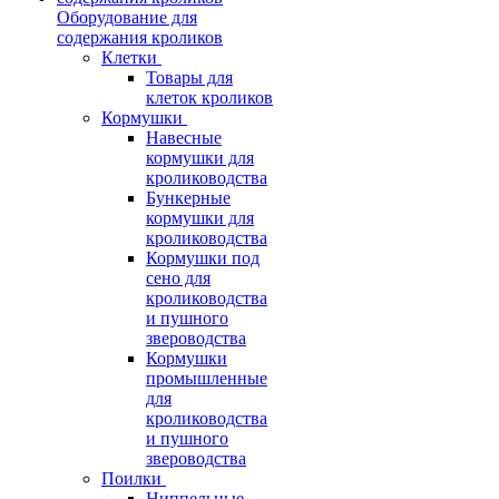
Оборудование для
содержания кроликов
Клетки
Товары для
клеток кроликов
Кормушки
Навесные
кормушки для
кролиководства
Бункерные
кормушки для
кролиководства
Кормушки под
сено для
кролиководства
и пушного
звероводства
Кормушки
промышленные
для
кролиководства
и пушного
звероводства
Поилки
Ниппельные