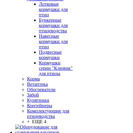
Лотковые
кормушки для
птиц
Бункерные
кормушки для
птицеводства
Навесные
кормушки для
птиц
Подвесные
кормушки
Кормушки
серии "Клювик"
для птицы
Корма
Ветаптека
Обогреватели
Забой
Курятники
Контейнеры
Комплектующие для
птицеводства
+ ЕЩЕ 4