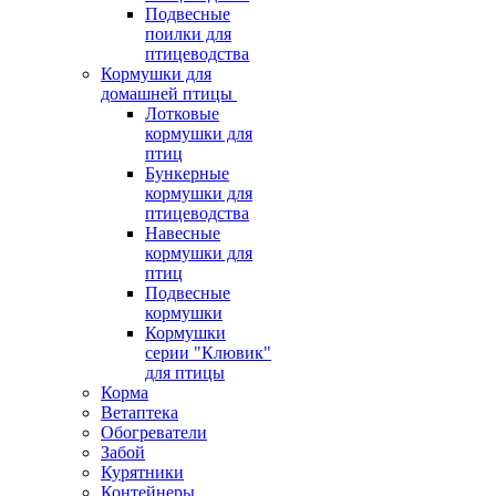
Подвесные
поилки для
птицеводства
Кормушки для
домашней птицы
Лотковые
кормушки для
птиц
Бункерные
кормушки для
птицеводства
Навесные
кормушки для
птиц
Подвесные
кормушки
Кормушки
серии "Клювик"
для птицы
Корма
Ветаптека
Обогреватели
Забой
Курятники
Контейнеры