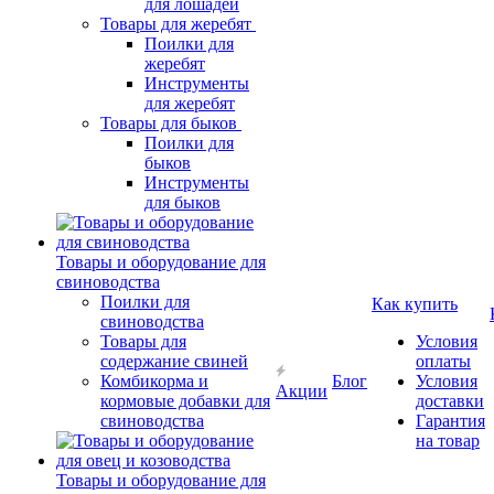
для лошадей
Товары для жеребят
Поилки для
жеребят
Инструменты
для жеребят
Товары для быков
Поилки для
быков
Инструменты
для быков
Товары и оборудование для
свиноводства
Поилки для
Как купить
свиноводства
Товары для
Условия
содержание свиней
оплаты
Комбикорма и
Блог
Условия
Акции
кормовые добавки для
доставки
свиноводства
Гарантия
на товар
Товары и оборудование для