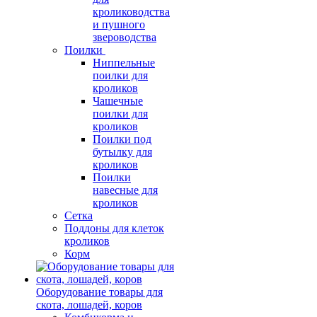
кролиководства
и пушного
звероводства
Поилки
Ниппельные
поилки для
кроликов
Чашечные
поилки для
кроликов
Поилки под
бутылку для
кроликов
Поилки
навесные для
кроликов
Сетка
Поддоны для клеток
кроликов
Корм
Оборудование товары для
скота, лошадей, коров