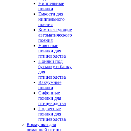
Ниппельные
поилки
Емкости для
ниппельного
поения
Комплектующие
автоматического
поения
Навесные
поилки для
птицеводства
Поилки под
бутылку и банку
для
птицеводства
Вакуумные
поилки
Сифонные
поилки для
птицеводства
Подвесные
поилки для
птицеводства
Кормушки для
домашней птицы