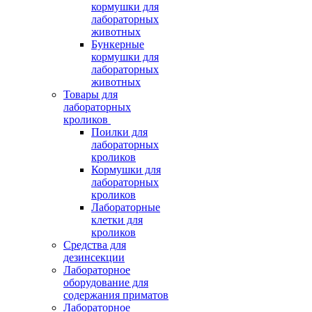
кормушки для
лабораторных
животных
Бункерные
кормушки для
лабораторных
животных
Товары для
лабораторных
кроликов
Поилки для
лабораторных
кроликов
Кормушки для
лабораторных
кроликов
Лабораторные
клетки для
кроликов
Средства для
дезинсекции
Лабораторное
оборудование для
содержания приматов
Лабораторное