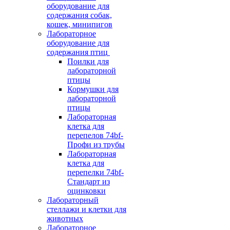
оборудование для
содержания собак,
кошек, минипигов
Лабораторное
оборудование для
содержания птиц
Поилки для
лабораторной
птицы
Кормушки для
лабораторной
птицы
Лабораторная
клетка для
перепелов 74bf-
Профи из трубы
Лабораторная
клетка для
перепелки 74bf-
Стандарт из
оцинковки
Лабораторный
стеллажи и клетки для
животных
Лабораторное