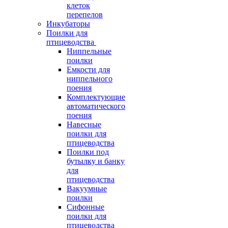
клеток
перепелов
Инкубаторы
Поилки для
птицеводства
Ниппельные
поилки
Емкости для
ниппельного
поения
Комплектующие
автоматического
поения
Навесные
поилки для
птицеводства
Поилки под
бутылку и банку
для
птицеводства
Вакуумные
поилки
Сифонные
поилки для
птицеводства