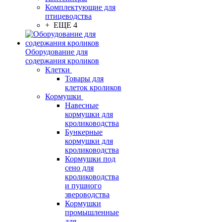
Комплектующие для
птицеводства
+ ЕЩЕ 4
Оборудование для
содержания кроликов
Клетки
Товары для
клеток кроликов
Кормушки
Навесные
кормушки для
кролиководства
Бункерные
кормушки для
кролиководства
Кормушки под
сено для
кролиководства
и пушного
звероводства
Кормушки
промышленные
для