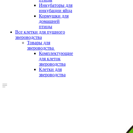
Инкубаторы для
инкубации яйца
Кормушки для
домашней
птицы
Все клетки для пушного
звероводства
Товары для
звероводства
Комплектующие
для клеток
звероводства
Клетки для
звероводства