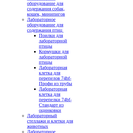
оборудование для
содержания собак,
кошек, минипигов
Лабораторное
оборудование для
содержания птиц
Поилки для
лабораторной
птицы
Кормушки для
лабораторной
птицы
Лабораторная
клетка для
перепелов 74bf-
Профи из трубы
Лабораторная
клетка для
перепелки 74bf-
Стандарт из
оцинковки
Лабораторный
стеллажи и клетки для
животных
Лабораторное