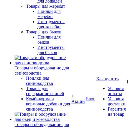
для лошадей
Товары для жеребят
Поилки для
жеребят
Инструменты
для жеребят
Товары для быков
Поилки для
быков
Инструменты
для быков
Товары и оборудование для
свиноводства
Поилки для
Как купить
свиноводства
Товары для
Условия
содержание свиней
оплаты
Комбикорма и
Блог
Условия
Акции
кормовые добавки для
доставки
свиноводства
Гарантия
на товар
Товары и оборудование для