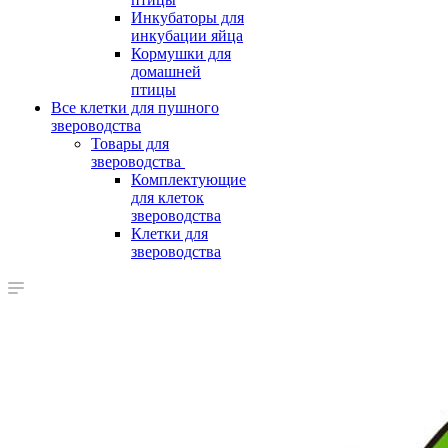
Инкубаторы для
инкубации яйца
Кормушки для
домашней
птицы
Все клетки для пушного
звероводства
Товары для
звероводства
Комплектующие
для клеток
звероводства
Клетки для
звероводства