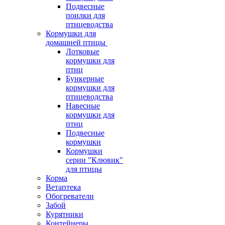
Подвесные
поилки для
птицеводства
Кормушки для
домашней птицы
Лотковые
кормушки для
птиц
Бункерные
кормушки для
птицеводства
Навесные
кормушки для
птиц
Подвесные
кормушки
Кормушки
серии "Клювик"
для птицы
Корма
Ветаптека
Обогреватели
Забой
Курятники
Контейнеры