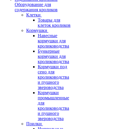
Оборудование для
содержания кроликов
Клетки
Товары для
клеток кроликов
Кормушки
Навесные
кормушки для
кролиководства
Бункерные
кормушки для
кролиководства
Кормушки под
сено для
кролиководства
и пушного
звероводства
Кормушки
промышленные
для
кролиководства
и пушного
звероводства
Поилки
Ниппельные