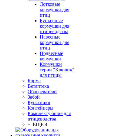
Лотковые
кормушки для
птиц
Бункерные
кормушки для
птицеводства
Навесные
кормушки для
птиц
Подвесные
кормушки
Кормушки
серии "Клювик"
для птицы
Корма
Ветаптека
Обогреватели
Забой
Курятники
Контейнеры
Комплектующие для
птицеводства
+ ЕЩЕ 4