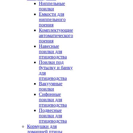
Ниппельные
поилки
Емкости для
ниппельного
поения
Комплектующие
автоматического
поения
Навесные
поилки для
птицеводства
Поилки под
бутылку и банку
для
птицеводства
Вакуумные
поилки
Сифонные
поилки для
птицеводства
Подвесные
поилки для
птицеводства
Кормушки для
домашней птицы