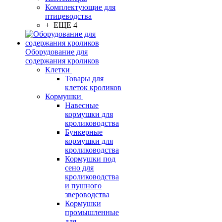
Комплектующие для
птицеводства
+ ЕЩЕ 4
Оборудование для
содержания кроликов
Клетки
Товары для
клеток кроликов
Кормушки
Навесные
кормушки для
кролиководства
Бункерные
кормушки для
кролиководства
Кормушки под
сено для
кролиководства
и пушного
звероводства
Кормушки
промышленные
для