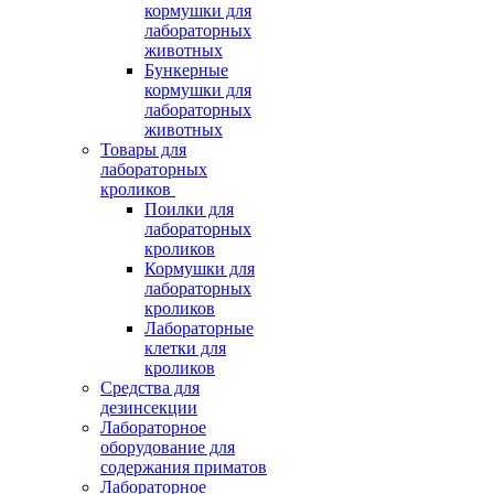
кормушки для
лабораторных
животных
Бункерные
кормушки для
лабораторных
животных
Товары для
лабораторных
кроликов
Поилки для
лабораторных
кроликов
Кормушки для
лабораторных
кроликов
Лабораторные
клетки для
кроликов
Средства для
дезинсекции
Лабораторное
оборудование для
содержания приматов
Лабораторное