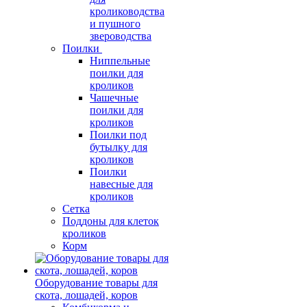
кролиководства
и пушного
звероводства
Поилки
Ниппельные
поилки для
кроликов
Чашечные
поилки для
кроликов
Поилки под
бутылку для
кроликов
Поилки
навесные для
кроликов
Сетка
Поддоны для клеток
кроликов
Корм
Оборудование товары для
скота, лошадей, коров