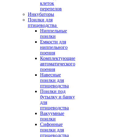
клеток
перепелов
Инкубаторы
Поилки для
птицеводства
Ниппельные
поилки
Емкости для
ниппельного
поения
Комплектующие
автоматического
поения
Навесные
поилки для
птицеводства
Поилки под
бутылку и банку
для
птицеводства
Вакуумные
поилки
Сифонные
поилки для
птицеводства