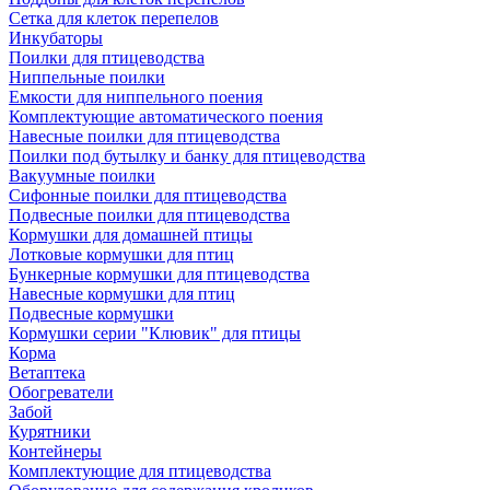
Сетка для клеток перепелов
Инкубаторы
Поилки для птицеводства
Ниппельные поилки
Емкости для ниппельного поения
Комплектующие автоматического поения
Навесные поилки для птицеводства
Поилки под бутылку и банку для птицеводства
Вакуумные поилки
Сифонные поилки для птицеводства
Подвесные поилки для птицеводства
Кормушки для домашней птицы
Лотковые кормушки для птиц
Бункерные кормушки для птицеводства
Навесные кормушки для птиц
Подвесные кормушки
Кормушки серии "Клювик" для птицы
Корма
Ветаптека
Обогреватели
Забой
Курятники
Контейнеры
Комплектующие для птицеводства