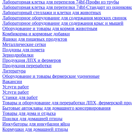
Лабораторная клетка для перепелов 74bf-Профи из трубы
Лабораторная клетка для перепелки 74bf-Стандарт из оцинковк
Лабораторный стеллажи и клетки для животных
Лабораторное оборудование для содержания морских свинок
Лабораторное оборудование для содержания крыс и мышей
Оборудование и товары для кормов животным
Комбикорма и кормовые добавки
Ящики для пищевых продуктов
Металлические сетки
Поддоны для помета
Зернодробилки
Продукция ЛПХ и фермеров
Продукция переработки
Литература
Оборудование и товары фермерские уцененные
Вакансии
Услуги работ
Услуги работ
Станки для работ
Товары и оборудование для переработки ЛПХ, фермерской пр
Бытовые автоклавы для домашнего консервирования
Товары для дома и отдыха
Поилки для домашней птицы
Инкубаторы для инкубации яйца
Кормушки для домашней птицы