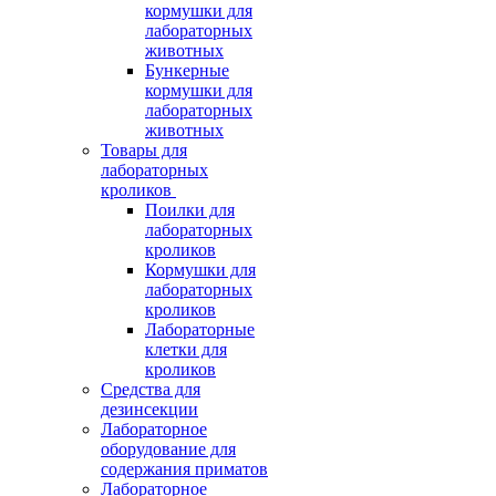
кормушки для
лабораторных
животных
Бункерные
кормушки для
лабораторных
животных
Товары для
лабораторных
кроликов
Поилки для
лабораторных
кроликов
Кормушки для
лабораторных
кроликов
Лабораторные
клетки для
кроликов
Средства для
дезинсекции
Лабораторное
оборудование для
содержания приматов
Лабораторное