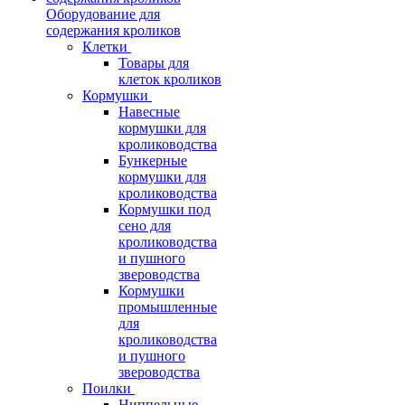
Оборудование для
содержания кроликов
Клетки
Товары для
клеток кроликов
Кормушки
Навесные
кормушки для
кролиководства
Бункерные
кормушки для
кролиководства
Кормушки под
сено для
кролиководства
и пушного
звероводства
Кормушки
промышленные
для
кролиководства
и пушного
звероводства
Поилки
Ниппельные