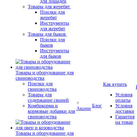
для лошадей
Товары для жеребят
Поилки для
жеребят
Инструменты
для жеребят
Товары для быков
Поилки для
быков
Инструменты
для быков
Товары и оборудование для
свиноводства
Поилки для
Как купить
свиноводства
Товары для
Условия
содержание свиней
оплаты
Комбикорма и
Блог
Условия
Акции
кормовые добавки для
доставки
свиноводства
Гарантия
на товар
Товары и оборудование для