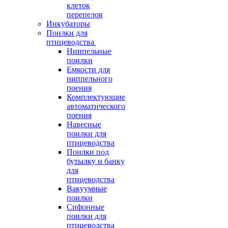
клеток
перепелов
Инкубаторы
Поилки для
птицеводства
Ниппельные
поилки
Емкости для
ниппельного
поения
Комплектующие
автоматического
поения
Навесные
поилки для
птицеводства
Поилки под
бутылку и банку
для
птицеводства
Вакуумные
поилки
Сифонные
поилки для
птицеводства