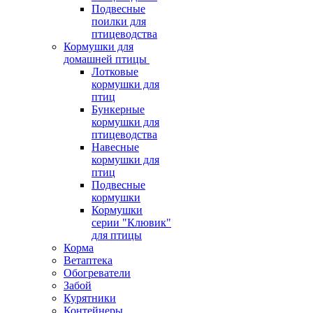
Подвесные
поилки для
птицеводства
Кормушки для
домашней птицы
Лотковые
кормушки для
птиц
Бункерные
кормушки для
птицеводства
Навесные
кормушки для
птиц
Подвесные
кормушки
Кормушки
серии "Клювик"
для птицы
Корма
Ветаптека
Обогреватели
Забой
Курятники
Контейнеры