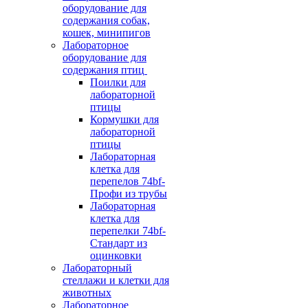
оборудование для
содержания собак,
кошек, минипигов
Лабораторное
оборудование для
содержания птиц
Поилки для
лабораторной
птицы
Кормушки для
лабораторной
птицы
Лабораторная
клетка для
перепелов 74bf-
Профи из трубы
Лабораторная
клетка для
перепелки 74bf-
Стандарт из
оцинковки
Лабораторный
стеллажи и клетки для
животных
Лабораторное