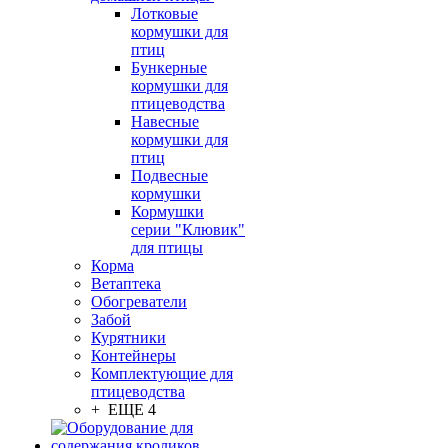
Лотковые
кормушки для
птиц
Бункерные
кормушки для
птицеводства
Навесные
кормушки для
птиц
Подвесные
кормушки
Кормушки
серии "Клювик"
для птицы
Корма
Ветаптека
Обогреватели
Забой
Курятники
Контейнеры
Комплектующие для
птицеводства
+ ЕЩЕ 4