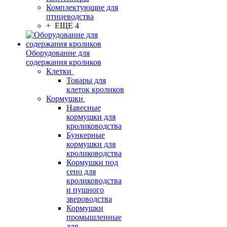
Комплектующие для
птицеводства
+ ЕЩЕ 4
Оборудование для
содержания кроликов
Клетки
Товары для
клеток кроликов
Кормушки
Навесные
кормушки для
кролиководства
Бункерные
кормушки для
кролиководства
Кормушки под
сено для
кролиководства
и пушного
звероводства
Кормушки
промышленные
для