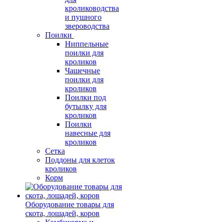
кролиководства
и пушного
звероводства
Поилки
Ниппельные
поилки для
кроликов
Чашечные
поилки для
кроликов
Поилки под
бутылку для
кроликов
Поилки
навесные для
кроликов
Сетка
Поддоны для клеток
кроликов
Корм
Оборудование товары для
скота, лошадей, коров