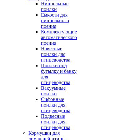
Ниппельные
поилки
Емкости для
ниппельного
поения
Комплектующие
автоматического
поения
Навесные
поилки для
птицеводства
Поилки под
бутылку и банку
для
птицеводства
Вакуумные
поилки
Сифонные
поилки для
птицеводства
Подвесные
поилки для
птицеводства
Кормушки для
домашней птицы