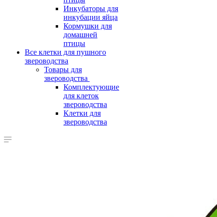
Инкубаторы для
инкубации яйца
Кормушки для
домашней
птицы
Все клетки для пушного
звероводства
Товары для
звероводства
Комплектующие
для клеток
звероводства
Клетки для
звероводства