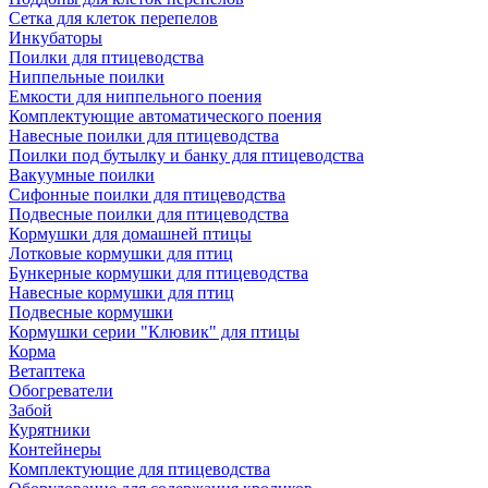
Сетка для клеток перепелов
Инкубаторы
Поилки для птицеводства
Ниппельные поилки
Емкости для ниппельного поения
Комплектующие автоматического поения
Навесные поилки для птицеводства
Поилки под бутылку и банку для птицеводства
Вакуумные поилки
Сифонные поилки для птицеводства
Подвесные поилки для птицеводства
Кормушки для домашней птицы
Лотковые кормушки для птиц
Бункерные кормушки для птицеводства
Навесные кормушки для птиц
Подвесные кормушки
Кормушки серии "Клювик" для птицы
Корма
Ветаптека
Обогреватели
Забой
Курятники
Контейнеры
Комплектующие для птицеводства