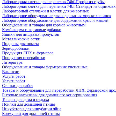
Лабораторная клетка для перепелов 74bf-Профи из трубы
Лабораторная клетка для перепелки 74bf-Стандарт из оцинковк
Лабораторный стеллажи и клетки для животных
Лабораторное оборудование для содержания морских свинок
Лабораторное оборудование для содержания крыс и мышей
Оборудование и товары для кормов животным
Комбикорма и кормовые добавки
Ящики для пищевых продуктов
Металлические сетки
Поддоны для помета
Зернодробилки
Продукция ЛПХ и фермеров
Продукция переработки
Литература
Оборудование и товары фермерские уцененные
Вакансии
Услуги работ
Услуги работ
Станки для работ
Товары и оборудование для переработки ЛПХ, фермерской пр
Бытовые автоклавы для домашнего консервирования
Товары для дома и отдыха
Поилки для домашней птицы
Инкубаторы для инкубации яйца
Кормушки для домашней птицы