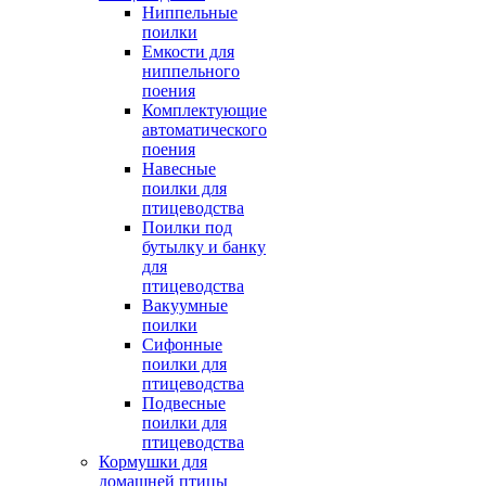
Ниппельные
поилки
Емкости для
ниппельного
поения
Комплектующие
автоматического
поения
Навесные
поилки для
птицеводства
Поилки под
бутылку и банку
для
птицеводства
Вакуумные
поилки
Сифонные
поилки для
птицеводства
Подвесные
поилки для
птицеводства
Кормушки для
домашней птицы