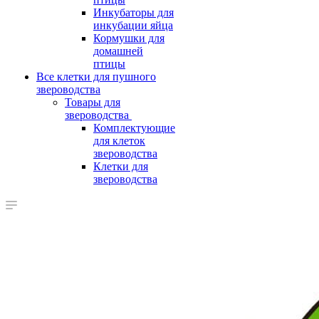
Инкубаторы для
инкубации яйца
Кормушки для
домашней
птицы
Все клетки для пушного
звероводства
Товары для
звероводства
Комплектующие
для клеток
звероводства
Клетки для
звероводства