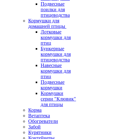
Подвесные
поилки для
птицеводства
Кормушки для
домашней птицы
Лотковые
кормушки для
птиц
Бункерные
кормушки для
птицеводства
Навесные
кормушки для
птиц
Подвесные
кормушки
Кормушки
серии "Клювик"
для птицы
Корма
Ветаптека
Обогреватели
Забой
Курятники
Контейнеры