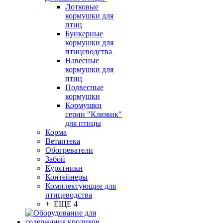
Лотковые
кормушки для
птиц
Бункерные
кормушки для
птицеводства
Навесные
кормушки для
птиц
Подвесные
кормушки
Кормушки
серии "Клювик"
для птицы
Корма
Ветаптека
Обогреватели
Забой
Курятники
Контейнеры
Комплектующие для
птицеводства
+ ЕЩЕ 4