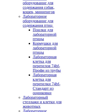
оборудование для
содержания собак,
кошек, минипигов
Лабораторное
оборудование для
содержания птиц
Поилки для
лабораторной
птицы
Кормушки для
лабораторной
птицы
Лабораторная
клетка для
перепелов 74bf-
Профи из трубы
Лабораторная
клетка для
перепелки 74bf-
Стандарт из
оцинковки
Лабораторный
стеллажи и клетки для
животных
Лабораторное