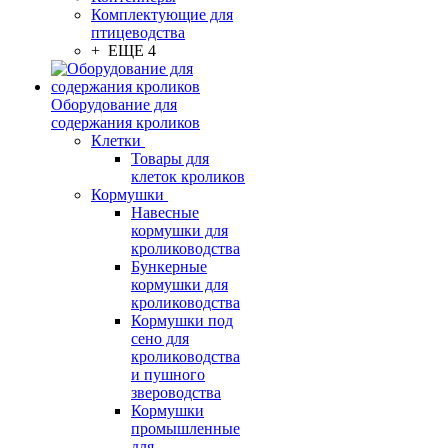
Комплектующие для
птицеводства
+ ЕЩЕ 4
Оборудование для
содержания кроликов
Клетки
Товары для
клеток кроликов
Кормушки
Навесные
кормушки для
кролиководства
Бункерные
кормушки для
кролиководства
Кормушки под
сено для
кролиководства
и пушного
звероводства
Кормушки
промышленные
для