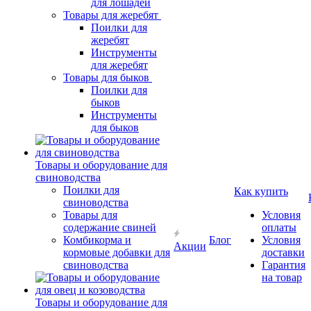
для лошадей
Товары для жеребят
Поилки для
жеребят
Инструменты
для жеребят
Товары для быков
Поилки для
быков
Инструменты
для быков
Товары и оборудование для
свиноводства
Поилки для
Как купить
свиноводства
Товары для
Условия
содержание свиней
оплаты
Комбикорма и
Блог
Условия
Акции
кормовые добавки для
доставки
свиноводства
Гарантия
на товар
Товары и оборудование для