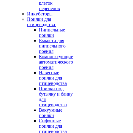
клеток
перепелов
Инкубаторы
Поилки для
птицеводства
Ниппельные
поилки
Емкости для
ниппельного
поения
Комплектующие
автоматического
поения
Навесные
поилки для
птицеводства
Поилки под
бутылку и банку
для
птицеводства
Вакуумные
поилки
Сифонные
поилки для
птицеводства