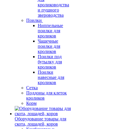
кролиководства
и пушного
звероводства
Поилки
Ниппельные
поилки для
кроликов
Чашечные
поилки для
кроликов
Поилки под
бутылку для
кроликов
Поилки
навесные для
кроликов
Сетка
Поддоны для клеток
кроликов
Корм
Оборудование товары для
скота, лошадей, коров