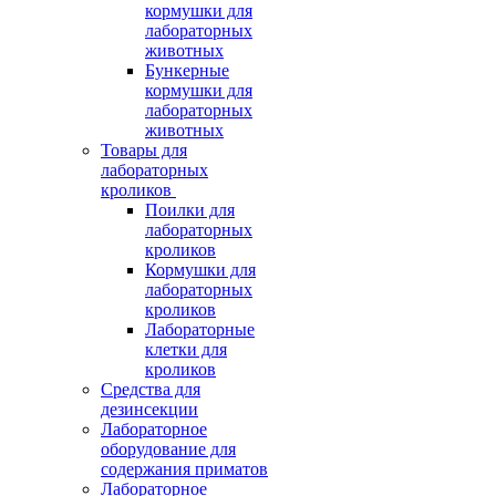
кормушки для
лабораторных
животных
Бункерные
кормушки для
лабораторных
животных
Товары для
лабораторных
кроликов
Поилки для
лабораторных
кроликов
Кормушки для
лабораторных
кроликов
Лабораторные
клетки для
кроликов
Средства для
дезинсекции
Лабораторное
оборудование для
содержания приматов
Лабораторное