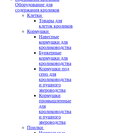
Оборудование для
содержания кроликов
Клетки
Товары для
клеток кроликов
Кормушки
Навесные
кормушки для
кролиководства
Бункерные
кормушки для
кролиководства
Кормушки под
сено для
кролиководства
и пушного
звероводства
Кормушки
промышленные
для
кролиководства
и пушного
звероводства
Поилки
Ниппельные