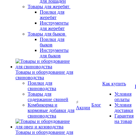
для лошадей
Товары для жеребят
Поилки для
жеребят
Инструменты
для жеребят
Товары для быков
Поилки для
быков
Инструменты
для быков
Товары и оборудование для
свиноводства
Поилки для
Как купить
свиноводства
Товары для
Условия
содержание свиней
оплаты
Комбикорма и
Блог
Условия
Акции
кормовые добавки для
доставки
свиноводства
Гарантия
на товар
Товары и оборудование для