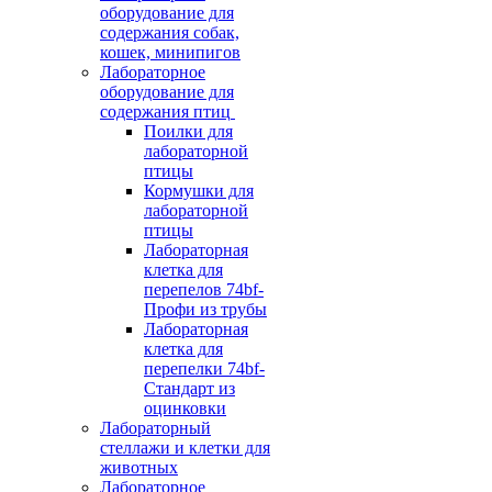
оборудование для
содержания собак,
кошек, минипигов
Лабораторное
оборудование для
содержания птиц
Поилки для
лабораторной
птицы
Кормушки для
лабораторной
птицы
Лабораторная
клетка для
перепелов 74bf-
Профи из трубы
Лабораторная
клетка для
перепелки 74bf-
Стандарт из
оцинковки
Лабораторный
стеллажи и клетки для
животных
Лабораторное