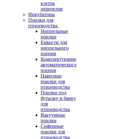
клеток
перепелов
Инкубаторы
Поилки для
птицеводства
Ниппельные
поилки
Емкости для
ниппельного
поения
Комплектующие
автоматического
поения
Навесные
поилки для
птицеводства
Поилки под
бутылку и банку
для
птицеводства
Вакуумные
поилки
Сифонные
поилки для
птицеводства