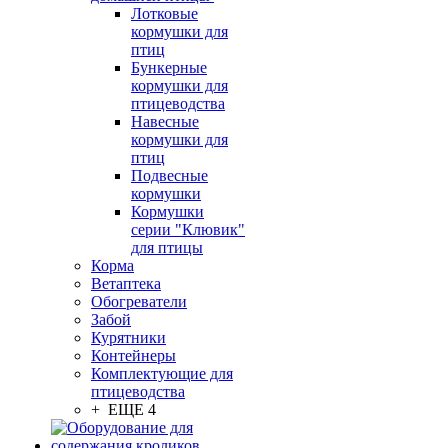
Лотковые
кормушки для
птиц
Бункерные
кормушки для
птицеводства
Навесные
кормушки для
птиц
Подвесные
кормушки
Кормушки
серии "Клювик"
для птицы
Корма
Ветаптека
Обогреватели
Забой
Курятники
Контейнеры
Комплектующие для
птицеводства
+ ЕЩЕ 4