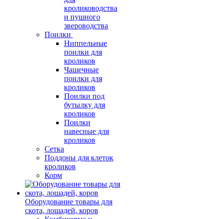
кролиководства
и пушного
звероводства
Поилки
Ниппельные
поилки для
кроликов
Чашечные
поилки для
кроликов
Поилки под
бутылку для
кроликов
Поилки
навесные для
кроликов
Сетка
Поддоны для клеток
кроликов
Корм
Оборудование товары для
скота, лошадей, коров