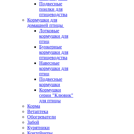
Подвесные
поилки для
птицеводства
Кормушки для
домашней птицы
Лотковые
кормушки для
птиц
Бункерные
кормушки для
птицеводства
Навесные
кормушки для
птиц
Подвесные
кормушки
Кормушки
серии "Клювик"
для птицы
Корма
Ветаптека
Обогреватели
Забой
Курятники
Контейнеры