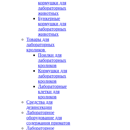
кормушки для
лабораторных
животных
Бункерные
кормушки для
лабораторных
животных
Товары для
лабораторных
кроликов
Поилки для
лабораторных
кроликов
Кормушки для
лабораторных
кроликов
Лабораторные
клетки для
кроликов
Средства для
дезинсекции
Лабораторное
оборудование для
содержания приматов
Лабораторное