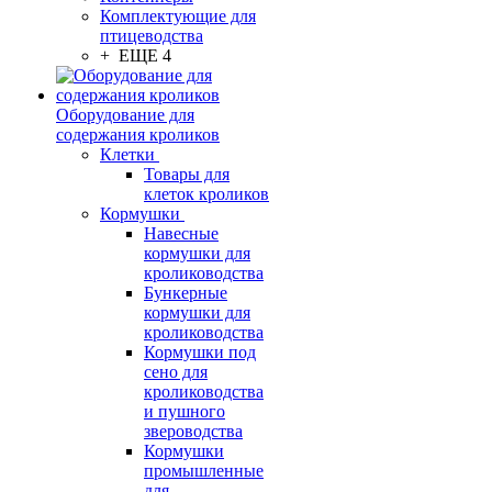
Комплектующие для
птицеводства
+ ЕЩЕ 4
Оборудование для
содержания кроликов
Клетки
Товары для
клеток кроликов
Кормушки
Навесные
кормушки для
кролиководства
Бункерные
кормушки для
кролиководства
Кормушки под
сено для
кролиководства
и пушного
звероводства
Кормушки
промышленные
для