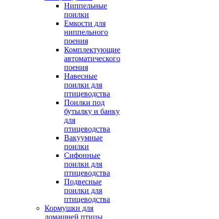
Ниппельные
поилки
Емкости для
ниппельного
поения
Комплектующие
автоматического
поения
Навесные
поилки для
птицеводства
Поилки под
бутылку и банку
для
птицеводства
Вакуумные
поилки
Сифонные
поилки для
птицеводства
Подвесные
поилки для
птицеводства
Кормушки для
домашней птицы