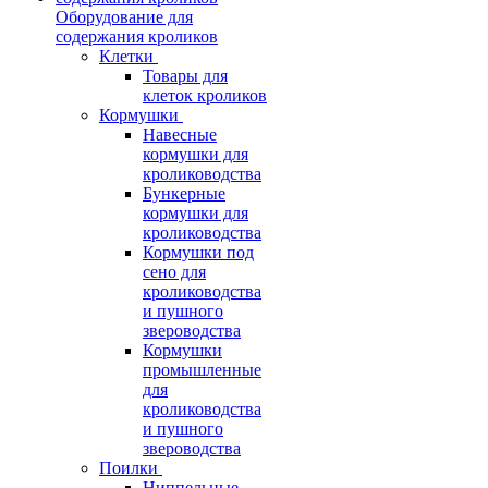
Оборудование для
содержания кроликов
Клетки
Товары для
клеток кроликов
Кормушки
Навесные
кормушки для
кролиководства
Бункерные
кормушки для
кролиководства
Кормушки под
сено для
кролиководства
и пушного
звероводства
Кормушки
промышленные
для
кролиководства
и пушного
звероводства
Поилки
Ниппельные