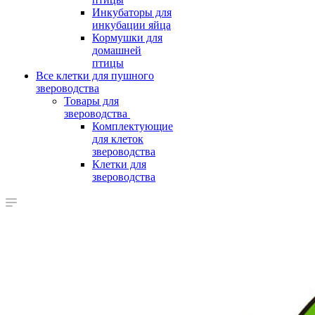
Инкубаторы для
инкубации яйца
Кормушки для
домашней
птицы
Все клетки для пушного
звероводства
Товары для
звероводства
Комплектующие
для клеток
звероводства
Клетки для
звероводства