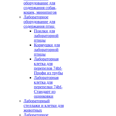
оборудование для
содержания собак,
кошек, минипигов
Лабораторное
оборудование для
содержания птиц
Поилки для
лабораторной
птицы
Кормушки для
лабораторной
птицы
Лабораторная
клетка для
перепелов 74bf-
Профи из трубы
Лабораторная
клетка для
перепелки 74bf-
Стандарт из
оцинковки
Лабораторный
стеллажи и клетки для
животных
Лабораторное