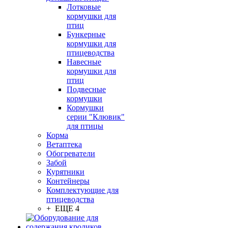
Лотковые
кормушки для
птиц
Бункерные
кормушки для
птицеводства
Навесные
кормушки для
птиц
Подвесные
кормушки
Кормушки
серии "Клювик"
для птицы
Корма
Ветаптека
Обогреватели
Забой
Курятники
Контейнеры
Комплектующие для
птицеводства
+ ЕЩЕ 4