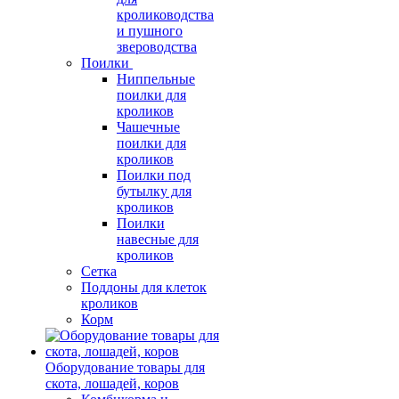
кролиководства
и пушного
звероводства
Поилки
Ниппельные
поилки для
кроликов
Чашечные
поилки для
кроликов
Поилки под
бутылку для
кроликов
Поилки
навесные для
кроликов
Сетка
Поддоны для клеток
кроликов
Корм
Оборудование товары для
скота, лошадей, коров