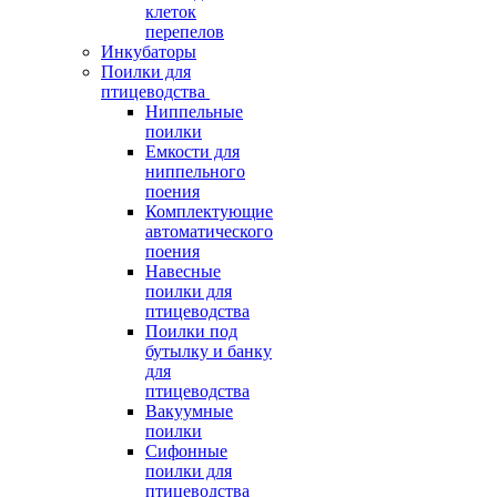
клеток
перепелов
Инкубаторы
Поилки для
птицеводства
Ниппельные
поилки
Емкости для
ниппельного
поения
Комплектующие
автоматического
поения
Навесные
поилки для
птицеводства
Поилки под
бутылку и банку
для
птицеводства
Вакуумные
поилки
Сифонные
поилки для
птицеводства