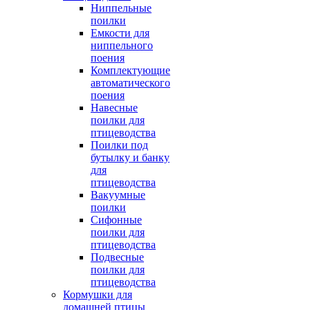
Ниппельные
поилки
Емкости для
ниппельного
поения
Комплектующие
автоматического
поения
Навесные
поилки для
птицеводства
Поилки под
бутылку и банку
для
птицеводства
Вакуумные
поилки
Сифонные
поилки для
птицеводства
Подвесные
поилки для
птицеводства
Кормушки для
домашней птицы