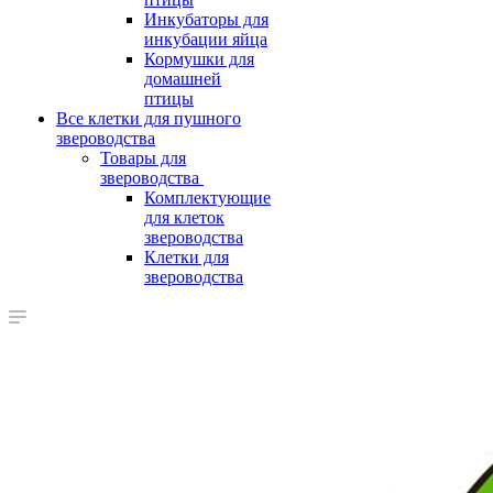
Инкубаторы для
инкубации яйца
Кормушки для
домашней
птицы
Все клетки для пушного
звероводства
Товары для
звероводства
Комплектующие
для клеток
звероводства
Клетки для
звероводства