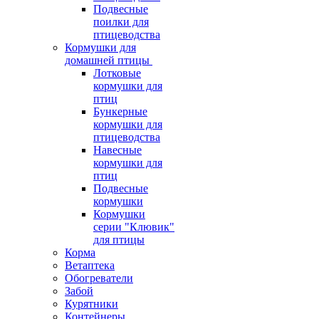
Подвесные
поилки для
птицеводства
Кормушки для
домашней птицы
Лотковые
кормушки для
птиц
Бункерные
кормушки для
птицеводства
Навесные
кормушки для
птиц
Подвесные
кормушки
Кормушки
серии "Клювик"
для птицы
Корма
Ветаптека
Обогреватели
Забой
Курятники
Контейнеры