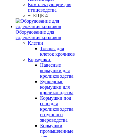
Комплектующие для
птицеводства
+ ЕЩЕ 4
Оборудование для
содержания кроликов
Клетки
Товары для
клеток кроликов
Кормушки
Навесные
кормушки для
кролиководства
Бункерные
кормушки для
кролиководства
Кормушки под
сено для
кролиководства
и пушного
звероводства
Кормушки
промышленные
для