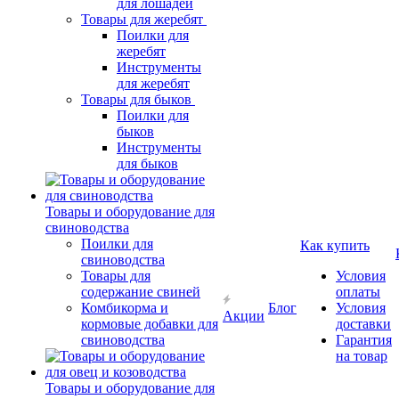
для лошадей
Товары для жеребят
Поилки для
жеребят
Инструменты
для жеребят
Товары для быков
Поилки для
быков
Инструменты
для быков
Товары и оборудование для
свиноводства
Поилки для
Как купить
свиноводства
Товары для
Условия
содержание свиней
оплаты
Комбикорма и
Блог
Условия
Акции
кормовые добавки для
доставки
свиноводства
Гарантия
на товар
Товары и оборудование для