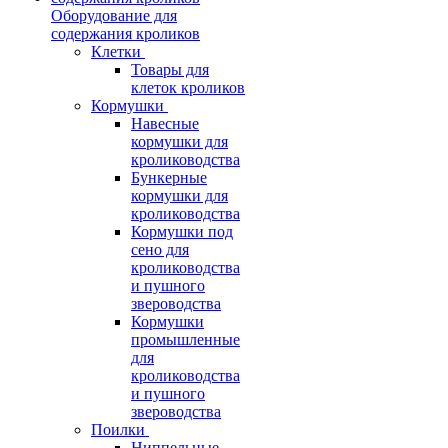
Оборудование для
содержания кроликов
Клетки
Товары для
клеток кроликов
Кормушки
Навесные
кормушки для
кролиководства
Бункерные
кормушки для
кролиководства
Кормушки под
сено для
кролиководства
и пушного
звероводства
Кормушки
промышленные
для
кролиководства
и пушного
звероводства
Поилки
Ниппельные