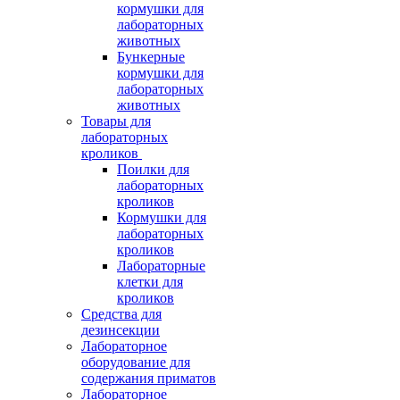
кормушки для
лабораторных
животных
Бункерные
кормушки для
лабораторных
животных
Товары для
лабораторных
кроликов
Поилки для
лабораторных
кроликов
Кормушки для
лабораторных
кроликов
Лабораторные
клетки для
кроликов
Средства для
дезинсекции
Лабораторное
оборудование для
содержания приматов
Лабораторное