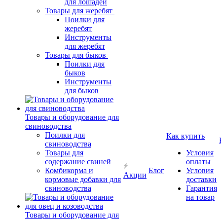
для лошадей
Товары для жеребят
Поилки для
жеребят
Инструменты
для жеребят
Товары для быков
Поилки для
быков
Инструменты
для быков
Товары и оборудование для
свиноводства
Поилки для
Как купить
свиноводства
Товары для
Условия
содержание свиней
оплаты
Комбикорма и
Блог
Условия
Акции
кормовые добавки для
доставки
свиноводства
Гарантия
на товар
Товары и оборудование для