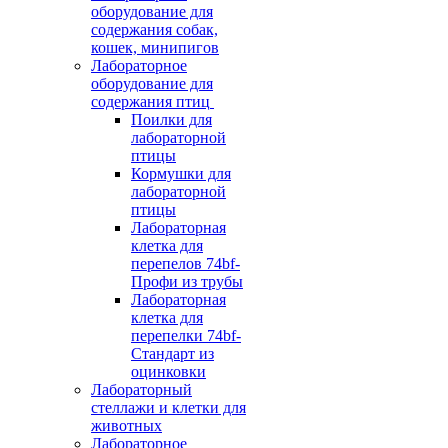
оборудование для
содержания собак,
кошек, минипигов
Лабораторное
оборудование для
содержания птиц
Поилки для
лабораторной
птицы
Кормушки для
лабораторной
птицы
Лабораторная
клетка для
перепелов 74bf-
Профи из трубы
Лабораторная
клетка для
перепелки 74bf-
Стандарт из
оцинковки
Лабораторный
стеллажи и клетки для
животных
Лабораторное