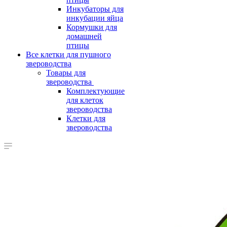
Инкубаторы для
инкубации яйца
Кормушки для
домашней
птицы
Все клетки для пушного
звероводства
Товары для
звероводства
Комплектующие
для клеток
звероводства
Клетки для
звероводства