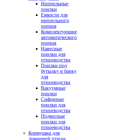
Ниппельные
поилки
Емкости для
ниппельного
поения
Комплектующие
автоматического
поения
Навесные
поилки для
птицеводства
Поилки под
бутылку и банку
для
птицеводства
Вакуумные
поилки
Сифонные
поилки для
птицеводства
Подвесные
поилки для
птицеводства
Кормушки для
домашней птицы