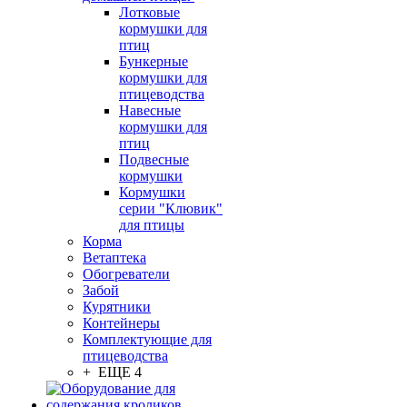
Лотковые
кормушки для
птиц
Бункерные
кормушки для
птицеводства
Навесные
кормушки для
птиц
Подвесные
кормушки
Кормушки
серии "Клювик"
для птицы
Корма
Ветаптека
Обогреватели
Забой
Курятники
Контейнеры
Комплектующие для
птицеводства
+ ЕЩЕ 4