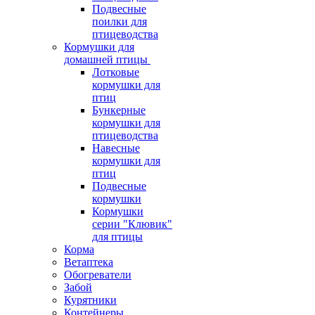
Подвесные
поилки для
птицеводства
Кормушки для
домашней птицы
Лотковые
кормушки для
птиц
Бункерные
кормушки для
птицеводства
Навесные
кормушки для
птиц
Подвесные
кормушки
Кормушки
серии "Клювик"
для птицы
Корма
Ветаптека
Обогреватели
Забой
Курятники
Контейнеры