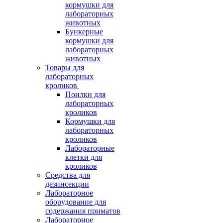
кормушки для
лабораторных
животных
Бункерные
кормушки для
лабораторных
животных
Товары для
лабораторных
кроликов
Поилки для
лабораторных
кроликов
Кормушки для
лабораторных
кроликов
Лабораторные
клетки для
кроликов
Средства для
дезинсекции
Лабораторное
оборудование для
содержания приматов
Лабораторное