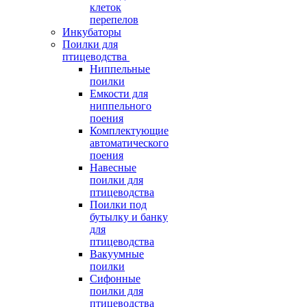
клеток
перепелов
Инкубаторы
Поилки для
птицеводства
Ниппельные
поилки
Емкости для
ниппельного
поения
Комплектующие
автоматического
поения
Навесные
поилки для
птицеводства
Поилки под
бутылку и банку
для
птицеводства
Вакуумные
поилки
Сифонные
поилки для
птицеводства