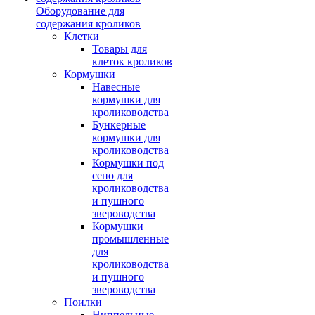
Оборудование для
содержания кроликов
Клетки
Товары для
клеток кроликов
Кормушки
Навесные
кормушки для
кролиководства
Бункерные
кормушки для
кролиководства
Кормушки под
сено для
кролиководства
и пушного
звероводства
Кормушки
промышленные
для
кролиководства
и пушного
звероводства
Поилки
Ниппельные