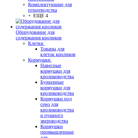
Комплектующие для
птицеводства
+ ЕЩЕ 4
Оборудование для
содержания кроликов
Клетки
Товары для
клеток кроликов
Кормушки
Навесные
кормушки для
кролиководства
Бункерные
кормушки для
кролиководства
Кормушки под
сено для
кролиководства
и пушного
звероводства
Кормушки
промышленные
для