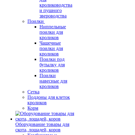
кролиководства
и пушного
звероводства
Поилки
Ниппельные
поилки для
кроликов
Чашечные
поилки для
кроликов
Поилки под
бутылку для
кроликов
Поилки
навесные для
кроликов
Сетка
Поддоны для клеток
кроликов
Корм
Оборудование товары для
скота, лошадей, коров