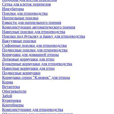
Сетка для клеток перепелов
Инкубаторы
Поилки для птицеводства
Ниппельные поилки
Емкости для ниппельного поения
Комплектующие автоматического поения
Навесные поилки для птицеводства
Поилки под бутылку и банку для птицеводства
Вакуумные поилки
Сифонные поилки для птицеводства
Подвесные поилки для птицеводства
Кормушки для домашней птицы
Лотковые кормушки для птиц
Бункерные кормушки для птицеводства
Навесные кормушки для птиц
Подвесные кормушки
Кормушки серии "Клювик" для птицы
Корма
Ветаптека
Обогреватели
Забой
Курятники
Контейнеры
Комплектующие для птицеводства