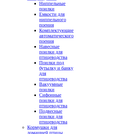
Ниппельные
поилки
Емкости для
ниппельного
поения
Комплектующие
автоматического
поения
Навесные
поилки для
птицеводства
Поилки под
бутылку и банку
для
птицеводства
Вакуумные
поилки
Сифонные
поилки для
птицеводства
Подвесные
поилки для
птицеводства
Кормушки для
домашней птицы