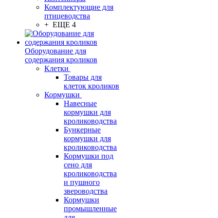
Комплектующие для
птицеводства
+ ЕЩЕ 4
Оборудование для
содержания кроликов
Клетки
Товары для
клеток кроликов
Кормушки
Навесные
кормушки для
кролиководства
Бункерные
кормушки для
кролиководства
Кормушки под
сено для
кролиководства
и пушного
звероводства
Кормушки
промышленные
для