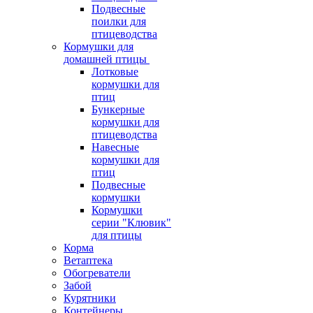
Подвесные
поилки для
птицеводства
Кормушки для
домашней птицы
Лотковые
кормушки для
птиц
Бункерные
кормушки для
птицеводства
Навесные
кормушки для
птиц
Подвесные
кормушки
Кормушки
серии "Клювик"
для птицы
Корма
Ветаптека
Обогреватели
Забой
Курятники
Контейнеры