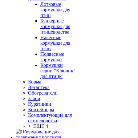
Лотковые
кормушки для
птиц
Бункерные
кормушки для
птицеводства
Навесные
кормушки для
птиц
Подвесные
кормушки
Кормушки
серии "Клювик"
для птицы
Корма
Ветаптека
Обогреватели
Забой
Курятники
Контейнеры
Комплектующие для
птицеводства
+ ЕЩЕ 4