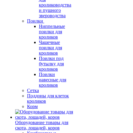
кролиководства
и пушного
звероводства
Поилки
Ниппельные
поилки для
кроликов
Чашечные
поилки для
кроликов
Поилки под
бутылку для
кроликов
Поилки
навесные для
кроликов
Сетка
Поддоны для клеток
кроликов
Корм
Оборудование товары для
скота, лошадей, коров