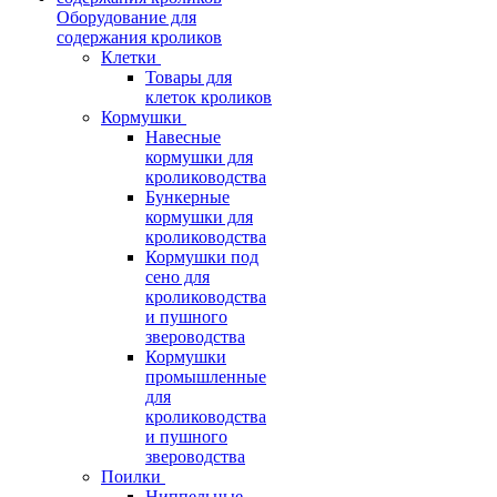
Оборудование для
содержания кроликов
Клетки
Товары для
клеток кроликов
Кормушки
Навесные
кормушки для
кролиководства
Бункерные
кормушки для
кролиководства
Кормушки под
сено для
кролиководства
и пушного
звероводства
Кормушки
промышленные
для
кролиководства
и пушного
звероводства
Поилки
Ниппельные