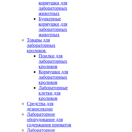
кормушки для
лабораторных
животных
Бункерные
кормушки для
лабораторных
животных
Товары для
лабораторных
кроликов
Поилки для
лабораторных
кроликов
Кормушки для
лабораторных
кроликов
Лабораторные
клетки для
кроликов
Средства для
дезинсекции
Лабораторное
оборудование для
содержания приматов
Лабораторное