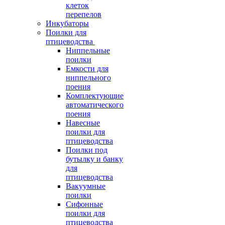
клеток
перепелов
Инкубаторы
Поилки для
птицеводства
Ниппельные
поилки
Емкости для
ниппельного
поения
Комплектующие
автоматического
поения
Навесные
поилки для
птицеводства
Поилки под
бутылку и банку
для
птицеводства
Вакуумные
поилки
Сифонные
поилки для
птицеводства