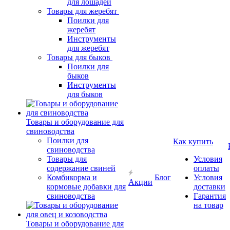
для лошадей
Товары для жеребят
Поилки для
жеребят
Инструменты
для жеребят
Товары для быков
Поилки для
быков
Инструменты
для быков
Товары и оборудование для
свиноводства
Поилки для
Как купить
свиноводства
Товары для
Условия
содержание свиней
оплаты
Комбикорма и
Блог
Условия
Акции
кормовые добавки для
доставки
свиноводства
Гарантия
на товар
Товары и оборудование для