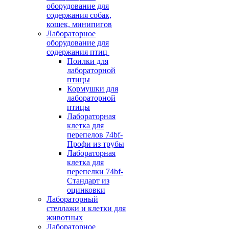
оборудование для
содержания собак,
кошек, минипигов
Лабораторное
оборудование для
содержания птиц
Поилки для
лабораторной
птицы
Кормушки для
лабораторной
птицы
Лабораторная
клетка для
перепелов 74bf-
Профи из трубы
Лабораторная
клетка для
перепелки 74bf-
Стандарт из
оцинковки
Лабораторный
стеллажи и клетки для
животных
Лабораторное