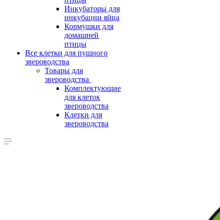
Инкубаторы для
инкубации яйца
Кормушки для
домашней
птицы
Все клетки для пушного
звероводства
Товары для
звероводства
Комплектующие
для клеток
звероводства
Клетки для
звероводства