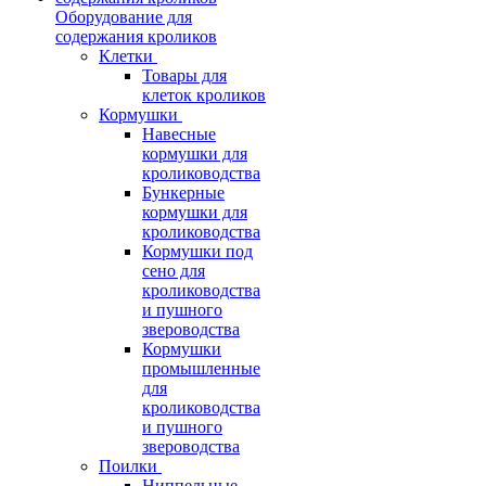
Оборудование для
содержания кроликов
Клетки
Товары для
клеток кроликов
Кормушки
Навесные
кормушки для
кролиководства
Бункерные
кормушки для
кролиководства
Кормушки под
сено для
кролиководства
и пушного
звероводства
Кормушки
промышленные
для
кролиководства
и пушного
звероводства
Поилки
Ниппельные