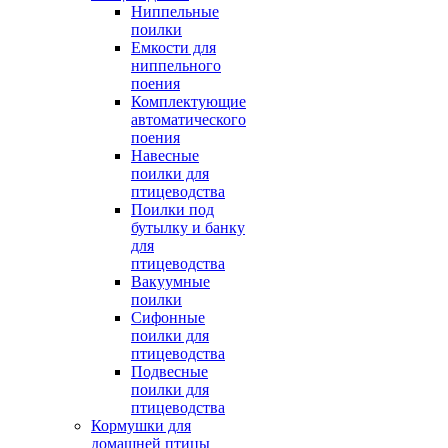
Ниппельные
поилки
Емкости для
ниппельного
поения
Комплектующие
автоматического
поения
Навесные
поилки для
птицеводства
Поилки под
бутылку и банку
для
птицеводства
Вакуумные
поилки
Сифонные
поилки для
птицеводства
Подвесные
поилки для
птицеводства
Кормушки для
домашней птицы