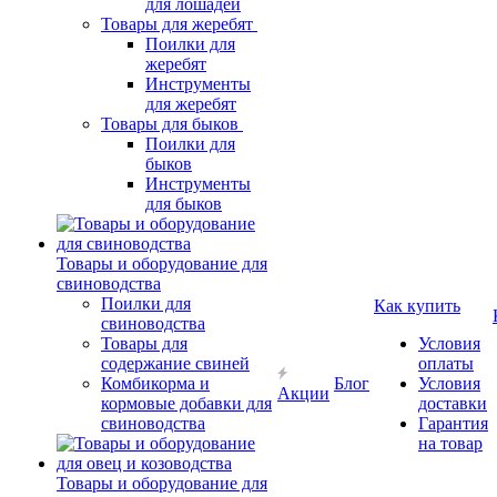
для лошадей
Товары для жеребят
Поилки для
жеребят
Инструменты
для жеребят
Товары для быков
Поилки для
быков
Инструменты
для быков
Товары и оборудование для
свиноводства
Поилки для
Как купить
свиноводства
Товары для
Условия
содержание свиней
оплаты
Комбикорма и
Блог
Условия
Акции
кормовые добавки для
доставки
свиноводства
Гарантия
на товар
Товары и оборудование для