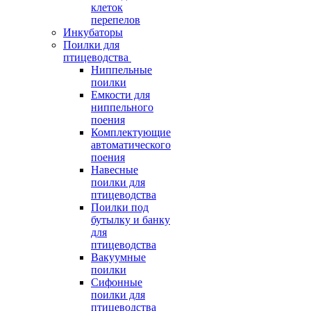
клеток
перепелов
Инкубаторы
Поилки для
птицеводства
Ниппельные
поилки
Емкости для
ниппельного
поения
Комплектующие
автоматического
поения
Навесные
поилки для
птицеводства
Поилки под
бутылку и банку
для
птицеводства
Вакуумные
поилки
Сифонные
поилки для
птицеводства