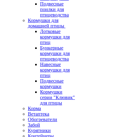
Подвесные
поилки для
птицеводства
Кормушки для
домашней птицы
Лотковые
кормушки для
птиц
Бункерные
кормушки для
птицеводства
Навесные
кормушки для
птиц
Подвесные
кормушки
Кормушки
серии "Клювик"
для птицы
Корма
Ветаптека
Обогреватели
Забой
Курятники
Контейнеры