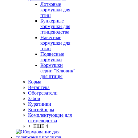
Лотковые
кормушки для
птиц
Бункерные
кормушки для
птицеводства
Навесные
кормушки для
птиц
Подвесные
кормушки
Кормушки
серии "Клювик"
для птицы
Корма
Ветаптека
Обогреватели
Забой
Курятники
Контейнеры
Комплектующие для
птицеводства
+ ЕЩЕ 4