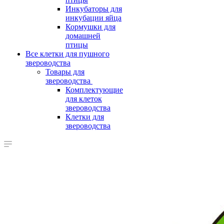
Инкубаторы для
инкубации яйца
Кормушки для
домашней
птицы
Все клетки для пушного
звероводства
Товары для
звероводства
Комплектующие
для клеток
звероводства
Клетки для
звероводства