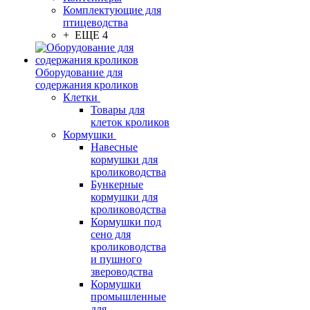
Комплектующие для
птицеводства
+ ЕЩЕ 4
Оборудование для
содержания кроликов
Клетки
Товары для
клеток кроликов
Кормушки
Навесные
кормушки для
кролиководства
Бункерные
кормушки для
кролиководства
Кормушки под
сено для
кролиководства
и пушного
звероводства
Кормушки
промышленные
для