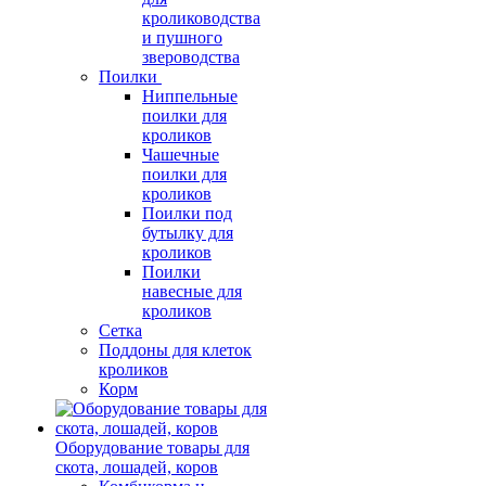
кролиководства
и пушного
звероводства
Поилки
Ниппельные
поилки для
кроликов
Чашечные
поилки для
кроликов
Поилки под
бутылку для
кроликов
Поилки
навесные для
кроликов
Сетка
Поддоны для клеток
кроликов
Корм
Оборудование товары для
скота, лошадей, коров