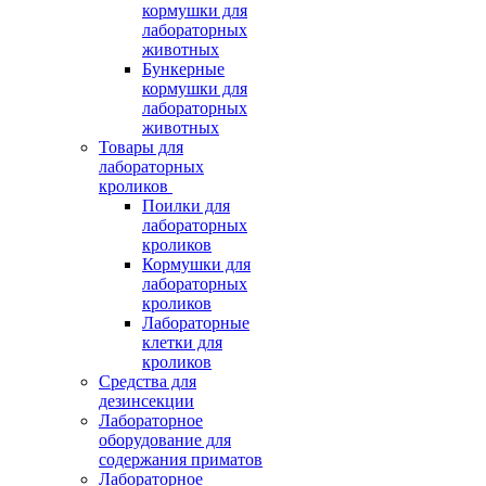
кормушки для
лабораторных
животных
Бункерные
кормушки для
лабораторных
животных
Товары для
лабораторных
кроликов
Поилки для
лабораторных
кроликов
Кормушки для
лабораторных
кроликов
Лабораторные
клетки для
кроликов
Средства для
дезинсекции
Лабораторное
оборудование для
содержания приматов
Лабораторное