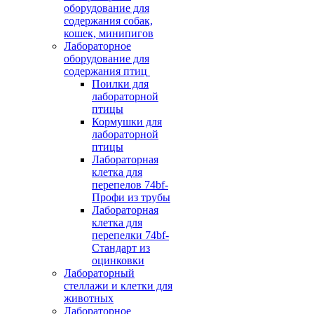
оборудование для
содержания собак,
кошек, минипигов
Лабораторное
оборудование для
содержания птиц
Поилки для
лабораторной
птицы
Кормушки для
лабораторной
птицы
Лабораторная
клетка для
перепелов 74bf-
Профи из трубы
Лабораторная
клетка для
перепелки 74bf-
Стандарт из
оцинковки
Лабораторный
стеллажи и клетки для
животных
Лабораторное