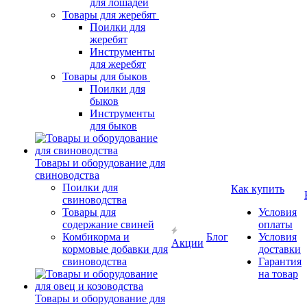
для лошадей
Товары для жеребят
Поилки для
жеребят
Инструменты
для жеребят
Товары для быков
Поилки для
быков
Инструменты
для быков
Товары и оборудование для
свиноводства
Поилки для
Как купить
свиноводства
Товары для
Условия
содержание свиней
оплаты
Комбикорма и
Блог
Условия
Акции
кормовые добавки для
доставки
свиноводства
Гарантия
на товар
Товары и оборудование для