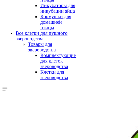
Инкубаторы для
инкубации яйца
Кормушки для
домашней
птицы
Все клетки для пушного
звероводства
Товары для
звероводства
Комплектующие
для клеток
звероводства
Клетки для
звероводства