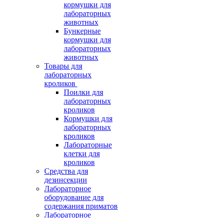
кормушки для
лабораторных
животных
Бункерные
кормушки для
лабораторных
животных
Товары для
лабораторных
кроликов
Поилки для
лабораторных
кроликов
Кормушки для
лабораторных
кроликов
Лабораторные
клетки для
кроликов
Средства для
дезинсекции
Лабораторное
оборудование для
содержания приматов
Лабораторное