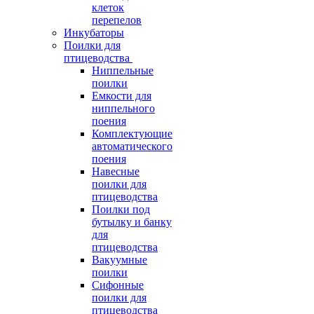
клеток
перепелов
Инкубаторы
Поилки для
птицеводства
Ниппельные
поилки
Емкости для
ниппельного
поения
Комплектующие
автоматического
поения
Навесные
поилки для
птицеводства
Поилки под
бутылку и банку
для
птицеводства
Вакуумные
поилки
Сифонные
поилки для
птицеводства