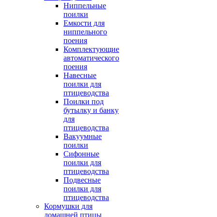
Ниппельные
поилки
Емкости для
ниппельного
поения
Комплектующие
автоматического
поения
Навесные
поилки для
птицеводства
Поилки под
бутылку и банку
для
птицеводства
Вакуумные
поилки
Сифонные
поилки для
птицеводства
Подвесные
поилки для
птицеводства
Кормушки для
домашней птицы