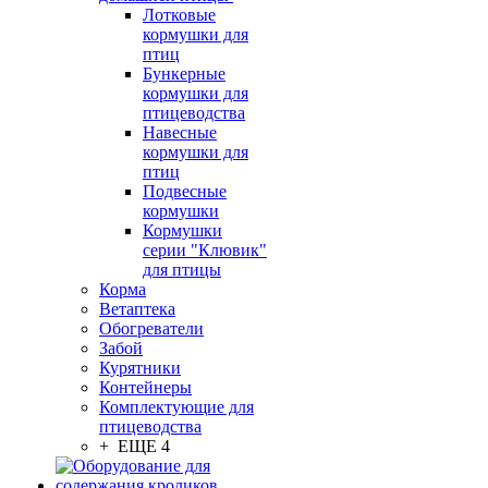
Лотковые
кормушки для
птиц
Бункерные
кормушки для
птицеводства
Навесные
кормушки для
птиц
Подвесные
кормушки
Кормушки
серии "Клювик"
для птицы
Корма
Ветаптека
Обогреватели
Забой
Курятники
Контейнеры
Комплектующие для
птицеводства
+ ЕЩЕ 4