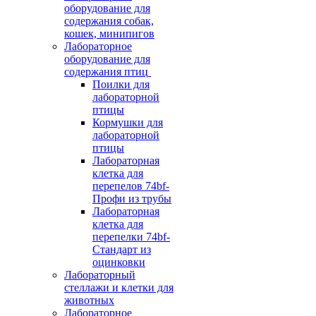
оборудование для
содержания собак,
кошек, минипигов
Лабораторное
оборудование для
содержания птиц
Поилки для
лабораторной
птицы
Кормушки для
лабораторной
птицы
Лабораторная
клетка для
перепелов 74bf-
Профи из трубы
Лабораторная
клетка для
перепелки 74bf-
Стандарт из
оцинковки
Лабораторный
стеллажи и клетки для
животных
Лабораторное