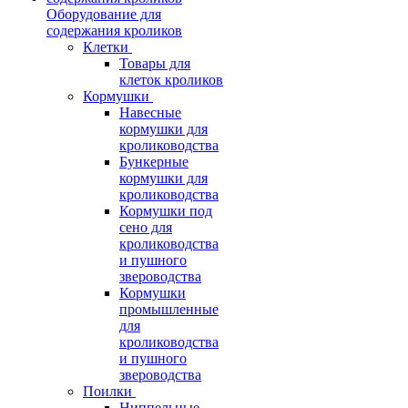
Оборудование для
содержания кроликов
Клетки
Товары для
клеток кроликов
Кормушки
Навесные
кормушки для
кролиководства
Бункерные
кормушки для
кролиководства
Кормушки под
сено для
кролиководства
и пушного
звероводства
Кормушки
промышленные
для
кролиководства
и пушного
звероводства
Поилки
Ниппельные