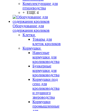
Комплектующие для
птицеводства
+ ЕЩЕ 4
Оборудование для
содержания кроликов
Клетки
Товары для
клеток кроликов
Кормушки
Навесные
кормушки для
кролиководства
Бункерные
кормушки для
кролиководства
Кормушки под
сено для
кролиководства
и пушного
звероводства
Кормушки
промышленные
для