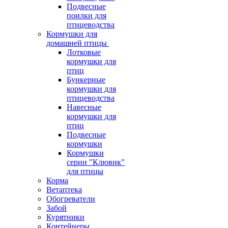
Подвесные
поилки для
птицеводства
Кормушки для
домашней птицы
Лотковые
кормушки для
птиц
Бункерные
кормушки для
птицеводства
Навесные
кормушки для
птиц
Подвесные
кормушки
Кормушки
серии "Клювик"
для птицы
Корма
Ветаптека
Обогреватели
Забой
Курятники
Контейнеры