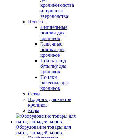
кролиководства
и пушного
звероводства
Поилки
Ниппельные
поилки для
кроликов
Чашечные
поилки для
кроликов
Поилки под
бутылку для
кроликов
Поилки
навесные для
кроликов
Сетка
Поддоны для клеток
кроликов
Корм
Оборудование товары для
скота, лошадей, коров