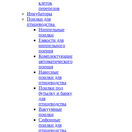
клеток
перепелов
Инкубаторы
Поилки для
птицеводства
Ниппельные
поилки
Емкости для
ниппельного
поения
Комплектующие
автоматического
поения
Навесные
поилки для
птицеводства
Поилки под
бутылку и банку
для
птицеводства
Вакуумные
поилки
Сифонные
поилки для
птицеводства