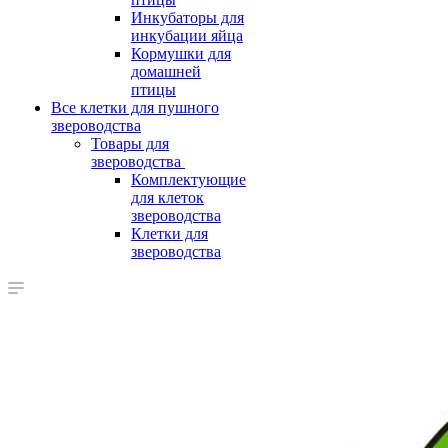
Инкубаторы для
инкубации яйца
Кормушки для
домашней
птицы
Все клетки для пушного
звероводства
Товары для
звероводства
Комплектующие
для клеток
звероводства
Клетки для
звероводства