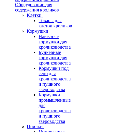
Оборудование для
содержания кроликов
Клетки
Товары для
клеток кроликов
Кормушки
Навесные
кормушки для
кролиководства
Бункерные
кормушки для
кролиководства
Кормушки под
сено для
кролиководства
и пушного
звероводства
Кормушки
промышленные
для
кролиководства
и пушного
звероводства
Поилки
Ниппельные