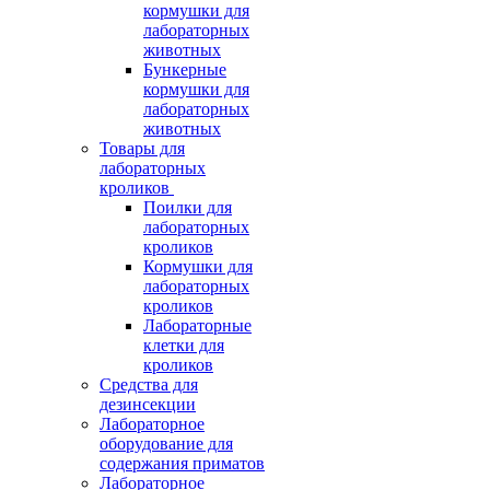
кормушки для
лабораторных
животных
Бункерные
кормушки для
лабораторных
животных
Товары для
лабораторных
кроликов
Поилки для
лабораторных
кроликов
Кормушки для
лабораторных
кроликов
Лабораторные
клетки для
кроликов
Средства для
дезинсекции
Лабораторное
оборудование для
содержания приматов
Лабораторное