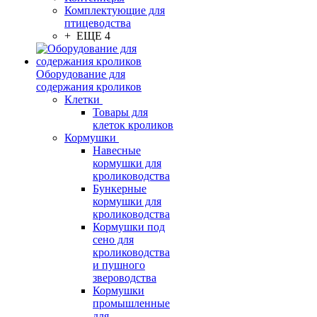
Комплектующие для
птицеводства
+ ЕЩЕ 4
Оборудование для
содержания кроликов
Клетки
Товары для
клеток кроликов
Кормушки
Навесные
кормушки для
кролиководства
Бункерные
кормушки для
кролиководства
Кормушки под
сено для
кролиководства
и пушного
звероводства
Кормушки
промышленные
для