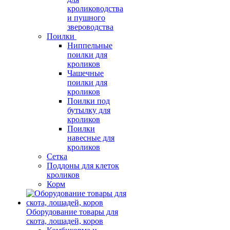
кролиководства
и пушного
звероводства
Поилки
Ниппельные
поилки для
кроликов
Чашечные
поилки для
кроликов
Поилки под
бутылку для
кроликов
Поилки
навесные для
кроликов
Сетка
Поддоны для клеток
кроликов
Корм
Оборудование товары для
скота, лошадей, коров