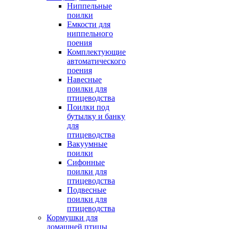
Ниппельные
поилки
Емкости для
ниппельного
поения
Комплектующие
автоматического
поения
Навесные
поилки для
птицеводства
Поилки под
бутылку и банку
для
птицеводства
Вакуумные
поилки
Сифонные
поилки для
птицеводства
Подвесные
поилки для
птицеводства
Кормушки для
домашней птицы