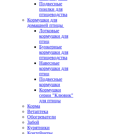
Подвесные
поилки для
птицеводства
Кормушки для
домашней птицы
Лотковые
кормушки для
птиц
Бункерные
кормушки для
птицеводства
Навесные
кормушки для
птиц
Подвесные
кормушки
Кормушки
серии "Клювик"
для птицы
Корма
Ветаптека
Обогреватели
Забой
Курятники
Контейнеры