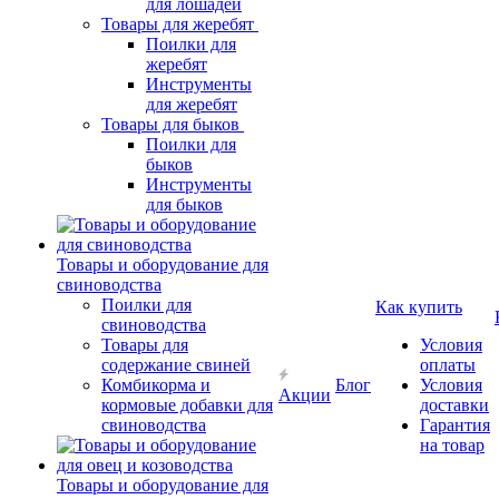
для лошадей
Товары для жеребят
Поилки для
жеребят
Инструменты
для жеребят
Товары для быков
Поилки для
быков
Инструменты
для быков
Товары и оборудование для
свиноводства
Поилки для
Как купить
свиноводства
Товары для
Условия
содержание свиней
оплаты
Комбикорма и
Блог
Условия
Акции
кормовые добавки для
доставки
свиноводства
Гарантия
на товар
Товары и оборудование для