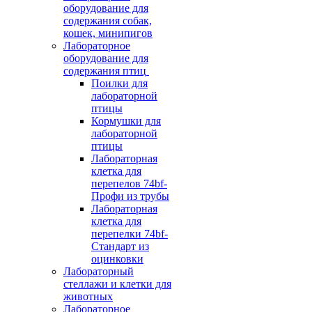
оборудование для
содержания собак,
кошек, минипигов
Лабораторное
оборудование для
содержания птиц
Поилки для
лабораторной
птицы
Кормушки для
лабораторной
птицы
Лабораторная
клетка для
перепелов 74bf-
Профи из трубы
Лабораторная
клетка для
перепелки 74bf-
Стандарт из
оцинковки
Лабораторный
стеллажи и клетки для
животных
Лабораторное