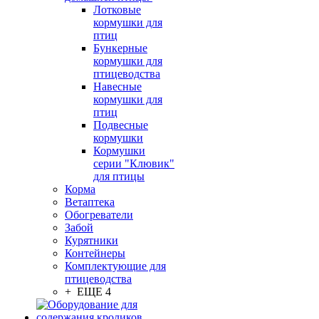
Лотковые
кормушки для
птиц
Бункерные
кормушки для
птицеводства
Навесные
кормушки для
птиц
Подвесные
кормушки
Кормушки
серии "Клювик"
для птицы
Корма
Ветаптека
Обогреватели
Забой
Курятники
Контейнеры
Комплектующие для
птицеводства
+ ЕЩЕ 4