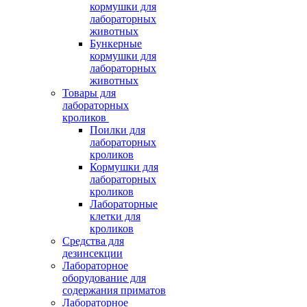
кормушки для
лабораторных
животных
Бункерные
кормушки для
лабораторных
животных
Товары для
лабораторных
кроликов
Поилки для
лабораторных
кроликов
Кормушки для
лабораторных
кроликов
Лабораторные
клетки для
кроликов
Средства для
дезинсекции
Лабораторное
оборудование для
содержания приматов
Лабораторное