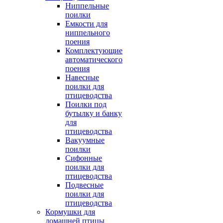
Ниппельные
поилки
Емкости для
ниппельного
поения
Комплектующие
автоматического
поения
Навесные
поилки для
птицеводства
Поилки под
бутылку и банку
для
птицеводства
Вакуумные
поилки
Сифонные
поилки для
птицеводства
Подвесные
поилки для
птицеводства
Кормушки для
домашней птицы