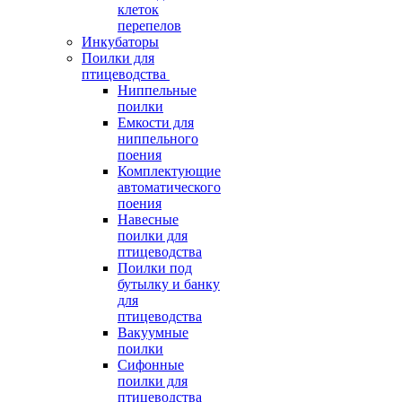
клеток
перепелов
Инкубаторы
Поилки для
птицеводства
Ниппельные
поилки
Емкости для
ниппельного
поения
Комплектующие
автоматического
поения
Навесные
поилки для
птицеводства
Поилки под
бутылку и банку
для
птицеводства
Вакуумные
поилки
Сифонные
поилки для
птицеводства