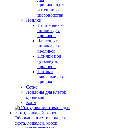
кролиководства
и пушного
звероводства
Поилки
Ниппельные
поилки для
кроликов
Чашечные
поилки для
кроликов
Поилки под
бутылку для
кроликов
Поилки
навесные для
кроликов
Сетка
Поддоны для клеток
кроликов
Корм
Оборудование товары для
скота, лошадей, коров