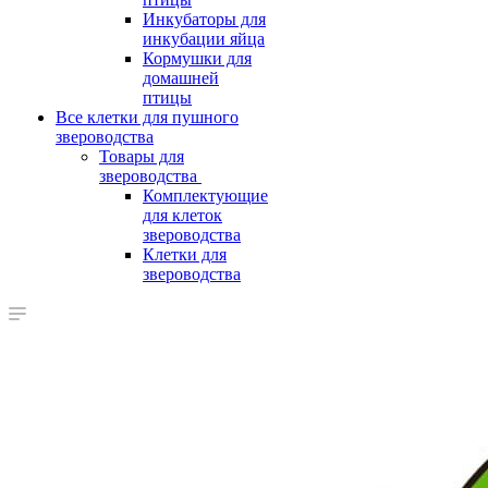
Инкубаторы для
инкубации яйца
Кормушки для
домашней
птицы
Все клетки для пушного
звероводства
Товары для
звероводства
Комплектующие
для клеток
звероводства
Клетки для
звероводства