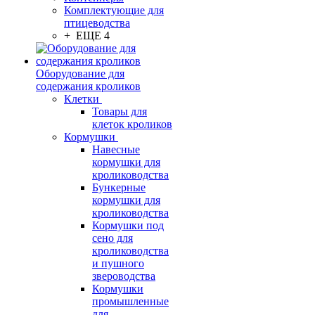
Комплектующие для
птицеводства
+ ЕЩЕ 4
Оборудование для
содержания кроликов
Клетки
Товары для
клеток кроликов
Кормушки
Навесные
кормушки для
кролиководства
Бункерные
кормушки для
кролиководства
Кормушки под
сено для
кролиководства
и пушного
звероводства
Кормушки
промышленные
для