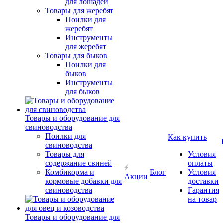
для лошадей
Товары для жеребят
Поилки для
жеребят
Инструменты
для жеребят
Товары для быков
Поилки для
быков
Инструменты
для быков
Товары и оборудование для
свиноводства
Поилки для
Как купить
свиноводства
Товары для
Условия
содержание свиней
оплаты
Комбикорма и
Блог
Условия
Акции
кормовые добавки для
доставки
свиноводства
Гарантия
на товар
Товары и оборудование для