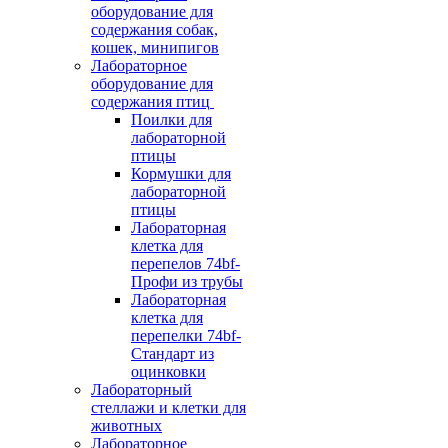
оборудование для
содержания собак,
кошек, минипигов
Лабораторное
оборудование для
содержания птиц
Поилки для
лабораторной
птицы
Кормушки для
лабораторной
птицы
Лабораторная
клетка для
перепелов 74bf-
Профи из трубы
Лабораторная
клетка для
перепелки 74bf-
Стандарт из
оцинковки
Лабораторный
стеллажи и клетки для
животных
Лабораторное