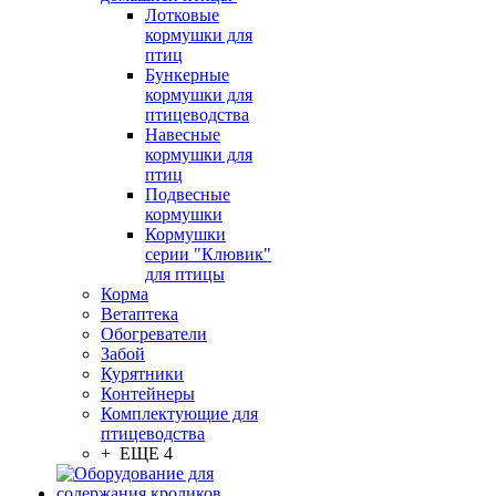
Лотковые
кормушки для
птиц
Бункерные
кормушки для
птицеводства
Навесные
кормушки для
птиц
Подвесные
кормушки
Кормушки
серии "Клювик"
для птицы
Корма
Ветаптека
Обогреватели
Забой
Курятники
Контейнеры
Комплектующие для
птицеводства
+ ЕЩЕ 4