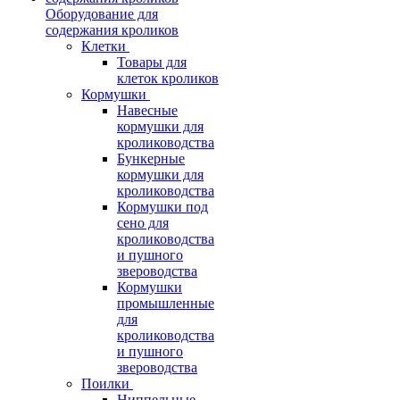
Оборудование для
содержания кроликов
Клетки
Товары для
клеток кроликов
Кормушки
Навесные
кормушки для
кролиководства
Бункерные
кормушки для
кролиководства
Кормушки под
сено для
кролиководства
и пушного
звероводства
Кормушки
промышленные
для
кролиководства
и пушного
звероводства
Поилки
Ниппельные