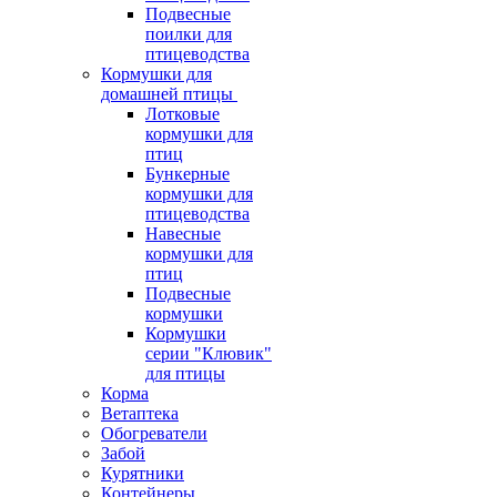
Подвесные
поилки для
птицеводства
Кормушки для
домашней птицы
Лотковые
кормушки для
птиц
Бункерные
кормушки для
птицеводства
Навесные
кормушки для
птиц
Подвесные
кормушки
Кормушки
серии "Клювик"
для птицы
Корма
Ветаптека
Обогреватели
Забой
Курятники
Контейнеры