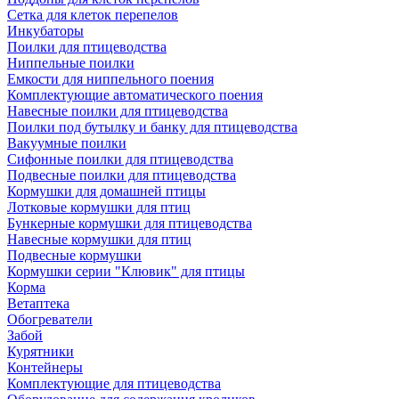
Сетка для клеток перепелов
Инкубаторы
Поилки для птицеводства
Ниппельные поилки
Емкости для ниппельного поения
Комплектующие автоматического поения
Навесные поилки для птицеводства
Поилки под бутылку и банку для птицеводства
Вакуумные поилки
Сифонные поилки для птицеводства
Подвесные поилки для птицеводства
Кормушки для домашней птицы
Лотковые кормушки для птиц
Бункерные кормушки для птицеводства
Навесные кормушки для птиц
Подвесные кормушки
Кормушки серии "Клювик" для птицы
Корма
Ветаптека
Обогреватели
Забой
Курятники
Контейнеры
Комплектующие для птицеводства