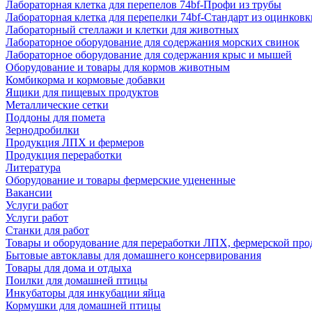
Лабораторная клетка для перепелов 74bf-Профи из трубы
Лабораторная клетка для перепелки 74bf-Стандарт из оцинковк
Лабораторный стеллажи и клетки для животных
Лабораторное оборудование для содержания морских свинок
Лабораторное оборудование для содержания крыс и мышей
Оборудование и товары для кормов животным
Комбикорма и кормовые добавки
Ящики для пищевых продуктов
Металлические сетки
Поддоны для помета
Зернодробилки
Продукция ЛПХ и фермеров
Продукция переработки
Литература
Оборудование и товары фермерские уцененные
Вакансии
Услуги работ
Услуги работ
Станки для работ
Товары и оборудование для переработки ЛПХ, фермерской пр
Бытовые автоклавы для домашнего консервирования
Товары для дома и отдыха
Поилки для домашней птицы
Инкубаторы для инкубации яйца
Кормушки для домашней птицы