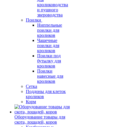
кролиководства
и пушного
звероводства
Поилки
Ниппельные
поилки для
кроликов
Чашечные
поилки для
кроликов
Поилки под
бутылку для
кроликов
Поилки
навесные для
кроликов
Сетка
Поддоны для клеток
кроликов
Корм
Оборудование товары для
скота, лошадей, коров