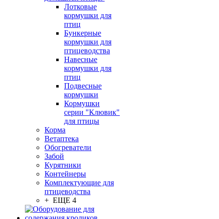
Лотковые
кормушки для
птиц
Бункерные
кормушки для
птицеводства
Навесные
кормушки для
птиц
Подвесные
кормушки
Кормушки
серии "Клювик"
для птицы
Корма
Ветаптека
Обогреватели
Забой
Курятники
Контейнеры
Комплектующие для
птицеводства
+ ЕЩЕ 4