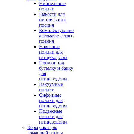
Ниппельные
поилки
Емкости для
ниппельного
поения
Комплектующие
автоматического
поения
Навесные
поилки для
птицеводства
Поилки под
бутылку и банку
для
птицеводства
Вакуумные
поилки
Сифонные
поилки для
птицеводства
Подвесные
поилки для
птицеводства
Кормушки для
домашней птицы