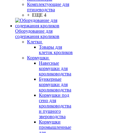
Комплектующие для
птицеводства
+ ЕЩЕ 4
Оборудование для
содержания кроликов
Клетки
Товары для
клеток кроликов
Кормушки
Навесные
кормушки для
кролиководства
Бункерные
кормушки для
кролиководства
Кормушки под
сено для
кролиководства
и пушного
звероводства
Кормушки
промышленные
для