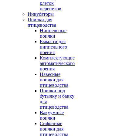
клеток
перепелов
Инкубаторы
Поилки для
птицеводства
Ниппельные
поилки
Емкости для
ниппельного
поения
Комплектующие
автоматического
поения
Навесные
поилки для
птицеводства
Поилки под
бутылку и банку
для
птицеводства
Вакуумные
поилки
Сифонные
поилки для
птицеводства