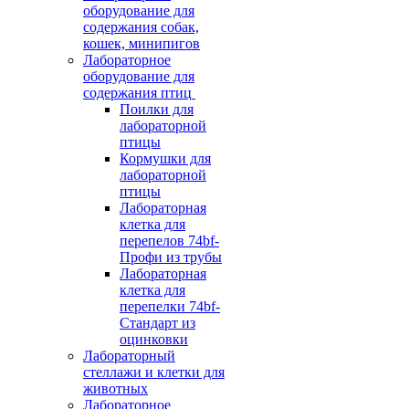
оборудование для
содержания собак,
кошек, минипигов
Лабораторное
оборудование для
содержания птиц
Поилки для
лабораторной
птицы
Кормушки для
лабораторной
птицы
Лабораторная
клетка для
перепелов 74bf-
Профи из трубы
Лабораторная
клетка для
перепелки 74bf-
Стандарт из
оцинковки
Лабораторный
стеллажи и клетки для
животных
Лабораторное