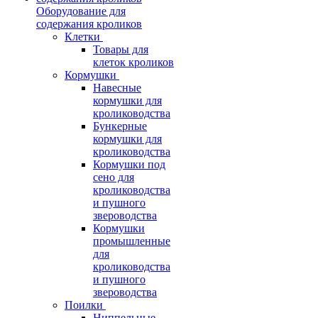
Оборудование для
содержания кроликов
Клетки
Товары для
клеток кроликов
Кормушки
Навесные
кормушки для
кролиководства
Бункерные
кормушки для
кролиководства
Кормушки под
сено для
кролиководства
и пушного
звероводства
Кормушки
промышленные
для
кролиководства
и пушного
звероводства
Поилки
Ниппельные