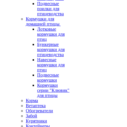
Подвесные
поилки для
птицеводства
Кормушки для
домашней птицы
Лотковые
кормушки для
птиц
Бункерные
кормушки для
птицеводства
Навесные
кормушки для
птиц
Подвесные
кормушки
Кормушки
серии "Клювик"
для птицы
Корма
Ветаптека
Обогреватели
Забой
Курятники
Контейнеры