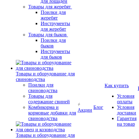
для лошадей
Товары для жеребят
Поилки для
жеребят
Инструменты
для жеребят
Товары для быков
Поилки для
быков
Инструменты
для быков
Товары и оборудование для
свиноводства
Поилки для
Как купить
свиноводства
Товары для
Условия
содержание свиней
оплаты
Комбикорма и
Блог
Условия
Акции
кормовые добавки для
доставки
свиноводства
Гарантия
на товар
Товары и оборудование для