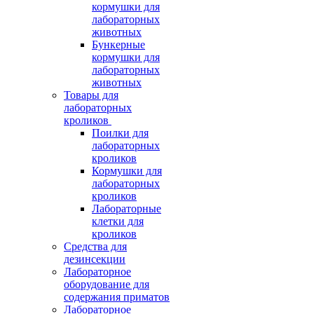
кормушки для
лабораторных
животных
Бункерные
кормушки для
лабораторных
животных
Товары для
лабораторных
кроликов
Поилки для
лабораторных
кроликов
Кормушки для
лабораторных
кроликов
Лабораторные
клетки для
кроликов
Средства для
дезинсекции
Лабораторное
оборудование для
содержания приматов
Лабораторное