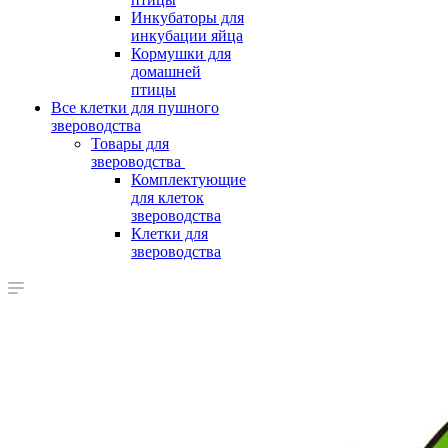
Инкубаторы для
инкубации яйца
Кормушки для
домашней
птицы
Все клетки для пушного
звероводства
Товары для
звероводства
Комплектующие
для клеток
звероводства
Клетки для
звероводства