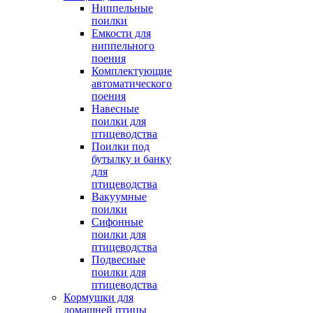
Ниппельные
поилки
Емкости для
ниппельного
поения
Комплектующие
автоматического
поения
Навесные
поилки для
птицеводства
Поилки под
бутылку и банку
для
птицеводства
Вакуумные
поилки
Сифонные
поилки для
птицеводства
Подвесные
поилки для
птицеводства
Кормушки для
домашней птицы