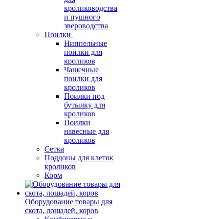
кролиководства
и пушного
звероводства
Поилки
Ниппельные
поилки для
кроликов
Чашечные
поилки для
кроликов
Поилки под
бутылку для
кроликов
Поилки
навесные для
кроликов
Сетка
Поддоны для клеток
кроликов
Корм
Оборудование товары для
скота, лошадей, коров