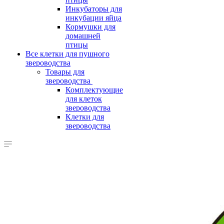
Инкубаторы для
инкубации яйца
Кормушки для
домашней
птицы
Все клетки для пушного
звероводства
Товары для
звероводства
Комплектующие
для клеток
звероводства
Клетки для
звероводства