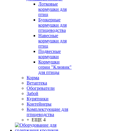
Лотковые
кормушки для
птиц
Бункерные
кормушки для
птицеводства
Навесные
кормушки для
птиц
Подвесные
кормушки
Кормушки
серии "Клювик"
для птицы
Корма
Ветаптека
Обогреватели
Забой
Курятники
Контейнеры
Комплектующие для
птицеводства
+ ЕЩЕ 4