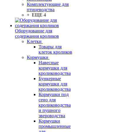
Комплектующие для
птицеводства
+ ЕЩЕ 4
Оборудование для
содержания кроликов
Клетки
Товары для
клеток кроликов
Кормушки
Навесные
кормушки для
кролиководства
Бункерные
кормушки для
кролиководства
Кормушки под
сено для
кролиководства
и пушного
звероводства
Кормушки
промышленные
для