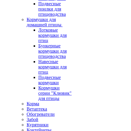
Подвесные
поилки для
птицеводства
Кормушки для
домашней птицы
Лотковые
кормушки для
птиц
Бункерные
кормушки для
птицеводства
Навесные
кормушки для
птиц
Подвесные
кормушки
Кормушки
серии "Клювик"
для птицы
Корма
Ветаптека
Обогреватели
Забой
Курятники
Контейнеры