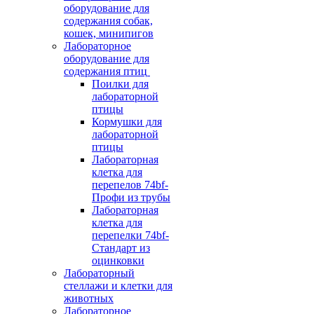
оборудование для
содержания собак,
кошек, минипигов
Лабораторное
оборудование для
содержания птиц
Поилки для
лабораторной
птицы
Кормушки для
лабораторной
птицы
Лабораторная
клетка для
перепелов 74bf-
Профи из трубы
Лабораторная
клетка для
перепелки 74bf-
Стандарт из
оцинковки
Лабораторный
стеллажи и клетки для
животных
Лабораторное