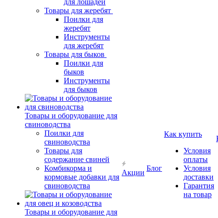
для лошадей
Товары для жеребят
Поилки для
жеребят
Инструменты
для жеребят
Товары для быков
Поилки для
быков
Инструменты
для быков
Товары и оборудование для
свиноводства
Поилки для
Как купить
свиноводства
Товары для
Условия
содержание свиней
оплаты
Комбикорма и
Блог
Условия
Акции
кормовые добавки для
доставки
свиноводства
Гарантия
на товар
Товары и оборудование для