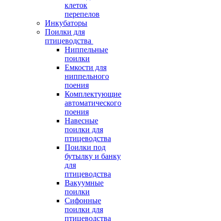
клеток
перепелов
Инкубаторы
Поилки для
птицеводства
Ниппельные
поилки
Емкости для
ниппельного
поения
Комплектующие
автоматического
поения
Навесные
поилки для
птицеводства
Поилки под
бутылку и банку
для
птицеводства
Вакуумные
поилки
Сифонные
поилки для
птицеводства