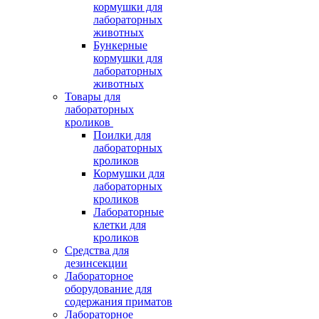
кормушки для
лабораторных
животных
Бункерные
кормушки для
лабораторных
животных
Товары для
лабораторных
кроликов
Поилки для
лабораторных
кроликов
Кормушки для
лабораторных
кроликов
Лабораторные
клетки для
кроликов
Средства для
дезинсекции
Лабораторное
оборудование для
содержания приматов
Лабораторное