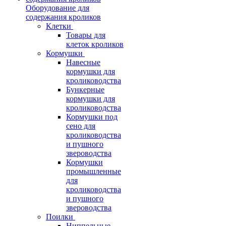
Оборудование для
содержания кроликов
Клетки
Товары для
клеток кроликов
Кормушки
Навесные
кормушки для
кролиководства
Бункерные
кормушки для
кролиководства
Кормушки под
сено для
кролиководства
и пушного
звероводства
Кормушки
промышленные
для
кролиководства
и пушного
звероводства
Поилки
Ниппельные