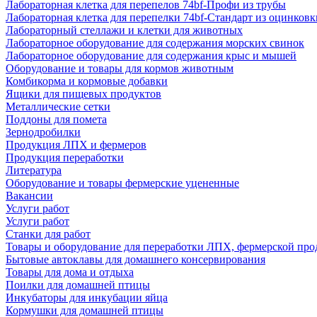
Лабораторная клетка для перепелов 74bf-Профи из трубы
Лабораторная клетка для перепелки 74bf-Стандарт из оцинковк
Лабораторный стеллажи и клетки для животных
Лабораторное оборудование для содержания морских свинок
Лабораторное оборудование для содержания крыс и мышей
Оборудование и товары для кормов животным
Комбикорма и кормовые добавки
Ящики для пищевых продуктов
Металлические сетки
Поддоны для помета
Зернодробилки
Продукция ЛПХ и фермеров
Продукция переработки
Литература
Оборудование и товары фермерские уцененные
Вакансии
Услуги работ
Услуги работ
Станки для работ
Товары и оборудование для переработки ЛПХ, фермерской пр
Бытовые автоклавы для домашнего консервирования
Товары для дома и отдыха
Поилки для домашней птицы
Инкубаторы для инкубации яйца
Кормушки для домашней птицы