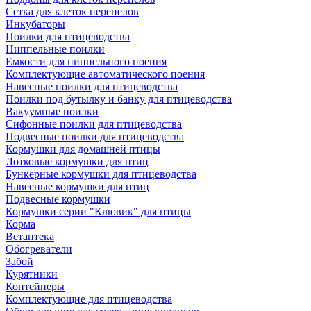
Сетка для клеток перепелов
Инкубаторы
Поилки для птицеводства
Ниппельные поилки
Емкости для ниппельного поения
Комплектующие автоматического поения
Навесные поилки для птицеводства
Поилки под бутылку и банку для птицеводства
Вакуумные поилки
Сифонные поилки для птицеводства
Подвесные поилки для птицеводства
Кормушки для домашней птицы
Лотковые кормушки для птиц
Бункерные кормушки для птицеводства
Навесные кормушки для птиц
Подвесные кормушки
Кормушки серии "Клювик" для птицы
Корма
Ветаптека
Обогреватели
Забой
Курятники
Контейнеры
Комплектующие для птицеводства