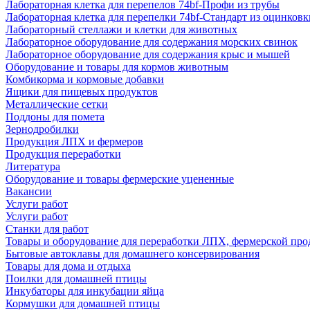
Лабораторная клетка для перепелов 74bf-Профи из трубы
Лабораторная клетка для перепелки 74bf-Стандарт из оцинковк
Лабораторный стеллажи и клетки для животных
Лабораторное оборудование для содержания морских свинок
Лабораторное оборудование для содержания крыс и мышей
Оборудование и товары для кормов животным
Комбикорма и кормовые добавки
Ящики для пищевых продуктов
Металлические сетки
Поддоны для помета
Зернодробилки
Продукция ЛПХ и фермеров
Продукция переработки
Литература
Оборудование и товары фермерские уцененные
Вакансии
Услуги работ
Услуги работ
Станки для работ
Товары и оборудование для переработки ЛПХ, фермерской пр
Бытовые автоклавы для домашнего консервирования
Товары для дома и отдыха
Поилки для домашней птицы
Инкубаторы для инкубации яйца
Кормушки для домашней птицы