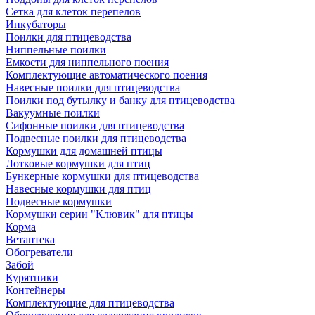
Сетка для клеток перепелов
Инкубаторы
Поилки для птицеводства
Ниппельные поилки
Емкости для ниппельного поения
Комплектующие автоматического поения
Навесные поилки для птицеводства
Поилки под бутылку и банку для птицеводства
Вакуумные поилки
Сифонные поилки для птицеводства
Подвесные поилки для птицеводства
Кормушки для домашней птицы
Лотковые кормушки для птиц
Бункерные кормушки для птицеводства
Навесные кормушки для птиц
Подвесные кормушки
Кормушки серии "Клювик" для птицы
Корма
Ветаптека
Обогреватели
Забой
Курятники
Контейнеры
Комплектующие для птицеводства