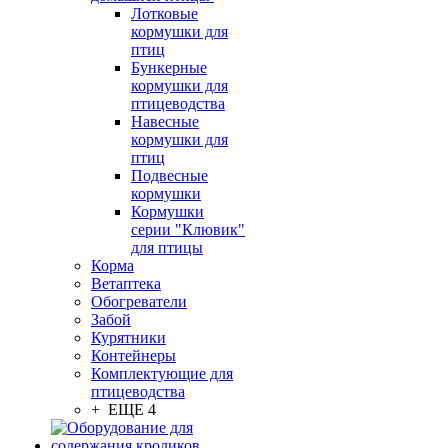
Лотковые
кормушки для
птиц
Бункерные
кормушки для
птицеводства
Навесные
кормушки для
птиц
Подвесные
кормушки
Кормушки
серии "Клювик"
для птицы
Корма
Ветаптека
Обогреватели
Забой
Курятники
Контейнеры
Комплектующие для
птицеводства
+ ЕЩЕ 4