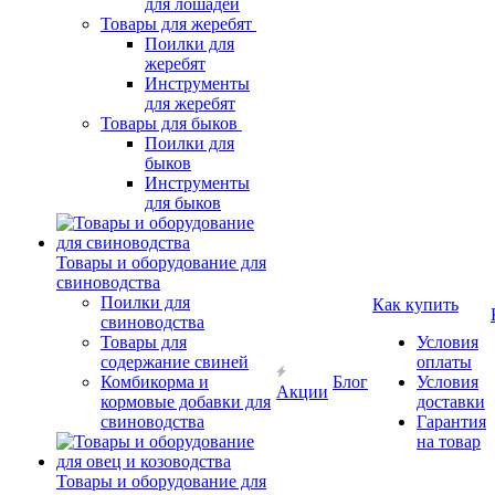
для лошадей
Товары для жеребят
Поилки для
жеребят
Инструменты
для жеребят
Товары для быков
Поилки для
быков
Инструменты
для быков
Товары и оборудование для
свиноводства
Поилки для
Как купить
свиноводства
Товары для
Условия
содержание свиней
оплаты
Комбикорма и
Блог
Условия
Акции
кормовые добавки для
доставки
свиноводства
Гарантия
на товар
Товары и оборудование для