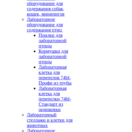
оборудование для
содержания собак,
кошек, минипигов
Лабораторное
оборудование для
содержания птиц
Поилки для
лабораторной
птицы
Кормушки для
лабораторной
птицы
Лабораторная
клетка для
перепелов 74bf-
Профи из трубы
Лабораторная
клетка для
перепелки 74bf-
Стандарт из
оцинковки
Лабораторный
стеллажи и клетки для
животных
Лабораторное