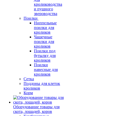
кролиководства
и пушного
звероводства
Поилки
Ниппельные
поилки для
кроликов
Чашечные
поилки для
кроликов
Поилки под
бутылку для
кроликов
Поилки
навесные для
кроликов
Сетка
Поддоны для клеток
кроликов
Корм
Оборудование товары для
скота, лошадей, коров