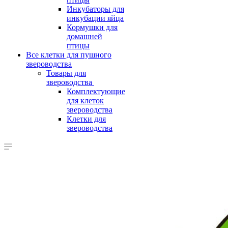
Инкубаторы для
инкубации яйца
Кормушки для
домашней
птицы
Все клетки для пушного
звероводства
Товары для
звероводства
Комплектующие
для клеток
звероводства
Клетки для
звероводства