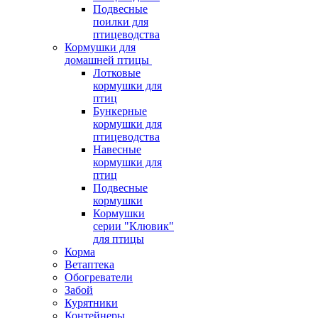
Подвесные
поилки для
птицеводства
Кормушки для
домашней птицы
Лотковые
кормушки для
птиц
Бункерные
кормушки для
птицеводства
Навесные
кормушки для
птиц
Подвесные
кормушки
Кормушки
серии "Клювик"
для птицы
Корма
Ветаптека
Обогреватели
Забой
Курятники
Контейнеры