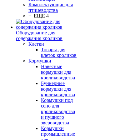
Комплектующие для
птицеводства
+ ЕЩЕ 4
Оборудование для
содержания кроликов
Клетки
Товары для
клеток кроликов
Кормушки
Навесные
кормушки для
кролиководства
Бункерные
кормушки для
кролиководства
Кормушки под
сено для
кролиководства
и пушного
звероводства
Кормушки
промышленные
для