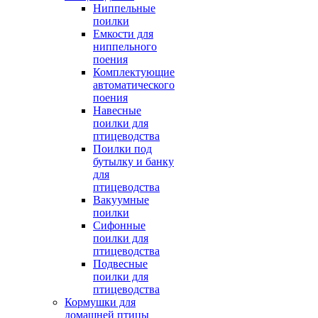
Ниппельные
поилки
Емкости для
ниппельного
поения
Комплектующие
автоматического
поения
Навесные
поилки для
птицеводства
Поилки под
бутылку и банку
для
птицеводства
Вакуумные
поилки
Сифонные
поилки для
птицеводства
Подвесные
поилки для
птицеводства
Кормушки для
домашней птицы