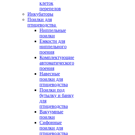
клеток
перепелов
Инкубаторы
Поилки для
птицеводства
Ниппельные
поилки
Емкости для
ниппельного
поения
Комплектующие
автоматического
поения
Навесные
поилки для
птицеводства
Поилки под
бутылку и банку
для
птицеводства
Вакуумные
поилки
Сифонные
поилки для
птицеводства