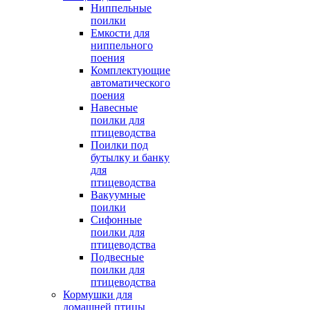
Ниппельные
поилки
Емкости для
ниппельного
поения
Комплектующие
автоматического
поения
Навесные
поилки для
птицеводства
Поилки под
бутылку и банку
для
птицеводства
Вакуумные
поилки
Сифонные
поилки для
птицеводства
Подвесные
поилки для
птицеводства
Кормушки для
домашней птицы