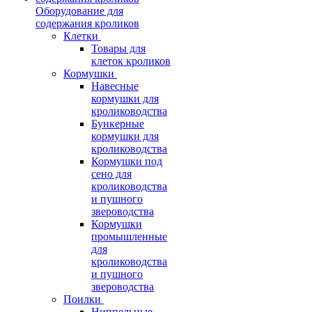
Оборудование для
содержания кроликов
Клетки
Товары для
клеток кроликов
Кормушки
Навесные
кормушки для
кролиководства
Бункерные
кормушки для
кролиководства
Кормушки под
сено для
кролиководства
и пушного
звероводства
Кормушки
промышленные
для
кролиководства
и пушного
звероводства
Поилки
Ниппельные