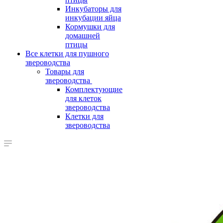
Инкубаторы для
инкубации яйца
Кормушки для
домашней
птицы
Все клетки для пушного
звероводства
Товары для
звероводства
Комплектующие
для клеток
звероводства
Клетки для
звероводства