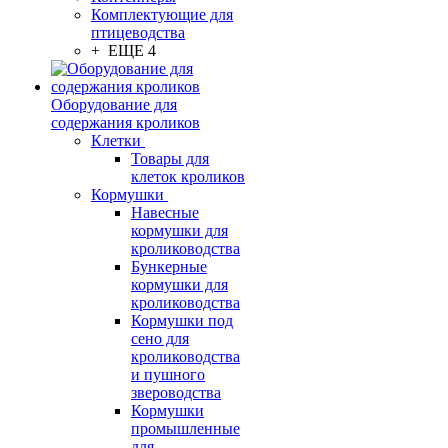
Комплектующие для
птицеводства
+ ЕЩЕ 4
Оборудование для
содержания кроликов
Клетки
Товары для
клеток кроликов
Кормушки
Навесные
кормушки для
кролиководства
Бункерные
кормушки для
кролиководства
Кормушки под
сено для
кролиководства
и пушного
звероводства
Кормушки
промышленные
для