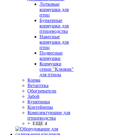
Лотковые
кормушки для
птиц
Бункерные
кормушки для
птицеводства
Навесные
кормушки для
птиц
Подвесные
кормушки
Кормушки
серии "Клювик"
для птицы
Корма
Ветаптека
Обогреватели
Забой
Курятники
Контейнеры
Комплектующие для
птицеводства
+ ЕЩЕ 4