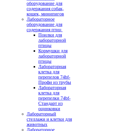
оборудование для
содержания собак,
кошек, минипигов
Лабораторное
оборудование для
содержания птиц
Поилки для
лабораторной
птицы
Кормушки для
лабораторной
птицы
Лабораторная
клетка для
перепелов 74bf-
Профи из трубы
Лабораторная
клетка для
перепелки 74bf-
Стандарт из
оцинковки
Лабораторный
стеллажи и клетки для
животных
Лабораторное