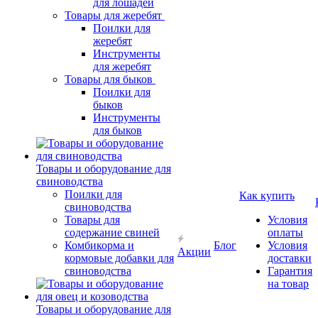
для лошадей
Товары для жеребят
Поилки для
жеребят
Инструменты
для жеребят
Товары для быков
Поилки для
быков
Инструменты
для быков
Товары и оборудование для
свиноводства
Поилки для
Как купить
свиноводства
Товары для
Условия
содержание свиней
оплаты
Комбикорма и
Блог
Условия
Акции
кормовые добавки для
доставки
свиноводства
Гарантия
на товар
Товары и оборудование для