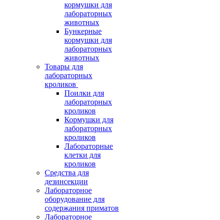
кормушки для
лабораторных
животных
Бункерные
кормушки для
лабораторных
животных
Товары для
лабораторных
кроликов
Поилки для
лабораторных
кроликов
Кормушки для
лабораторных
кроликов
Лабораторные
клетки для
кроликов
Средства для
дезинсекции
Лабораторное
оборудование для
содержания приматов
Лабораторное