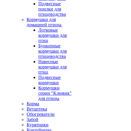
Подвесные
поилки для
птицеводства
Кормушки для
домашней птицы
Лотковые
кормушки для
птиц
Бункерные
кормушки для
птицеводства
Навесные
кормушки для
птиц
Подвесные
кормушки
Кормушки
серии "Клювик"
для птицы
Корма
Ветаптека
Обогреватели
Забой
Курятники
Контейнеры