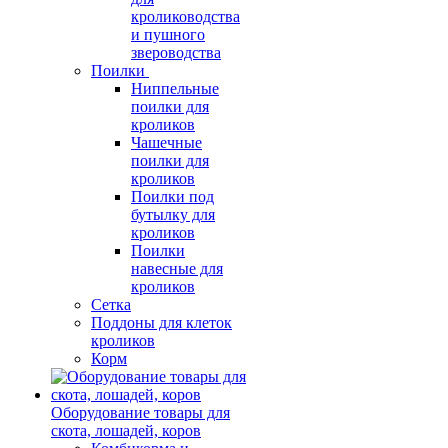
кролиководства
и пушного
звероводства
Поилки
Ниппельные
поилки для
кроликов
Чашечные
поилки для
кроликов
Поилки под
бутылку для
кроликов
Поилки
навесные для
кроликов
Сетка
Поддоны для клеток
кроликов
Корм
Оборудование товары для
скота, лошадей, коров