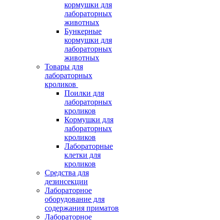
кормушки для
лабораторных
животных
Бункерные
кормушки для
лабораторных
животных
Товары для
лабораторных
кроликов
Поилки для
лабораторных
кроликов
Кормушки для
лабораторных
кроликов
Лабораторные
клетки для
кроликов
Средства для
дезинсекции
Лабораторное
оборудование для
содержания приматов
Лабораторное