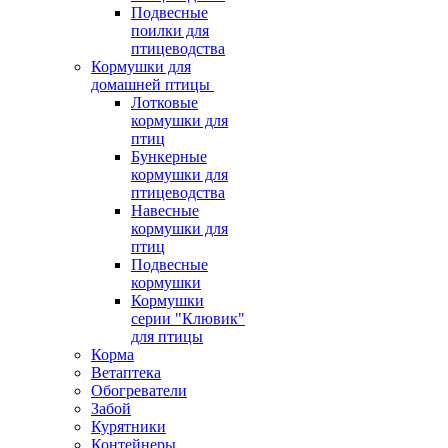
Подвесные
поилки для
птицеводства
Кормушки для
домашней птицы
Лотковые
кормушки для
птиц
Бункерные
кормушки для
птицеводства
Навесные
кормушки для
птиц
Подвесные
кормушки
Кормушки
серии "Клювик"
для птицы
Корма
Ветаптека
Обогреватели
Забой
Курятники
Контейнеры