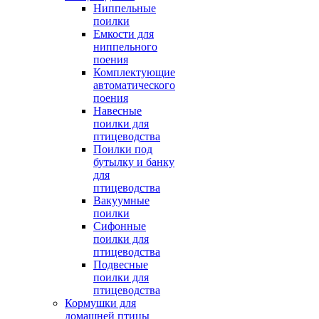
Ниппельные
поилки
Емкости для
ниппельного
поения
Комплектующие
автоматического
поения
Навесные
поилки для
птицеводства
Поилки под
бутылку и банку
для
птицеводства
Вакуумные
поилки
Сифонные
поилки для
птицеводства
Подвесные
поилки для
птицеводства
Кормушки для
домашней птицы