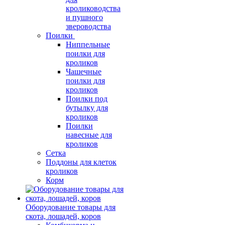
кролиководства
и пушного
звероводства
Поилки
Ниппельные
поилки для
кроликов
Чашечные
поилки для
кроликов
Поилки под
бутылку для
кроликов
Поилки
навесные для
кроликов
Сетка
Поддоны для клеток
кроликов
Корм
Оборудование товары для
скота, лошадей, коров