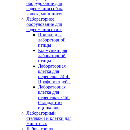
оборудование для
содержания собак,
кошек, минипигов
Лабораторное
оборудование для
содержания птиц
Поилки для
лабораторной
птицы
Кормушки для
лабораторной
птицы
Лабораторная
клетка для
перепелов 74bf-
Профи из трубы
Лабораторная
клетка для
перепелки 74bf-
Стандарт из
оцинковки
Лабораторный
стеллажи и клетки для
животных
Лабораторное