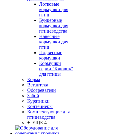
Лотковые
кормушки для
птиц
Бункерные
кормушки для
птицеводства
Навесные
кормушки для
птиц
Подвесные
кормушки
Кормушки
серии "Клювик"
для птицы
Корма
Ветаптека
Обогреватели
Забой
Курятники
Контейнеры
Комплектующие для
птицеводства
+ ЕЩЕ 4