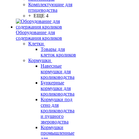
Комплектующие для
птицеводства
+ ЕЩЕ 4
Оборудование для
содержания кроликов
Клетки
Товары для
клеток кроликов
Кормушки
Навесные
кормушки для
кролиководства
Бункерные
кормушки для
кролиководства
Кормушки под
сено для
кролиководства
и пушного
звероводства
Кормушки
промышленные
для