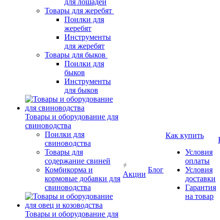
для лошадей
Товары для жеребят
Поилки для
жеребят
Инструменты
для жеребят
Товары для быков
Поилки для
быков
Инструменты
для быков
Товары и оборудование для
свиноводства
Поилки для
Как купить
свиноводства
Товары для
Условия
содержание свиней
оплаты
Комбикорма и
Блог
Условия
Акции
кормовые добавки для
доставки
свиноводства
Гарантия
на товар
Товары и оборудование для