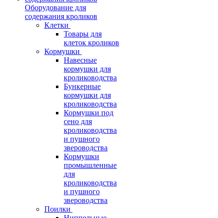
Оборудование для
содержания кроликов
Клетки
Товары для
клеток кроликов
Кормушки
Навесные
кормушки для
кролиководства
Бункерные
кормушки для
кролиководства
Кормушки под
сено для
кролиководства
и пушного
звероводства
Кормушки
промышленные
для
кролиководства
и пушного
звероводства
Поилки
Ниппельные