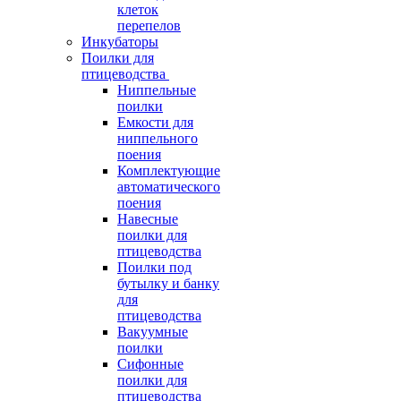
клеток
перепелов
Инкубаторы
Поилки для
птицеводства
Ниппельные
поилки
Емкости для
ниппельного
поения
Комплектующие
автоматического
поения
Навесные
поилки для
птицеводства
Поилки под
бутылку и банку
для
птицеводства
Вакуумные
поилки
Сифонные
поилки для
птицеводства