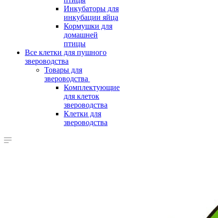
Инкубаторы для
инкубации яйца
Кормушки для
домашней
птицы
Все клетки для пушного
звероводства
Товары для
звероводства
Комплектующие
для клеток
звероводства
Клетки для
звероводства