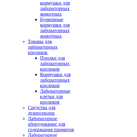
кормушки для
лабораторных
животных
Бункерные
кормушки для
лабораторных
животных
Товары для
лабораторных
кроликов
Поилки для
лабораторных
кроликов
Кормушки для
лабораторных
кроликов
Лабораторные
клетки для
кроликов
Средства для
дезинсекции
Лабораторное
оборудование для
содержания приматов
Лабораторное