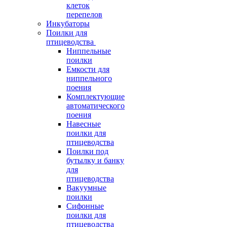
клеток
перепелов
Инкубаторы
Поилки для
птицеводства
Ниппельные
поилки
Емкости для
ниппельного
поения
Комплектующие
автоматического
поения
Навесные
поилки для
птицеводства
Поилки под
бутылку и банку
для
птицеводства
Вакуумные
поилки
Сифонные
поилки для
птицеводства