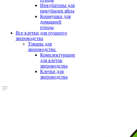
Инкубаторы для
инкубации яйца
Кормушки для
домашней
птицы
Все клетки для пушного
звероводства
Товары для
звероводства
Комплектующие
для клеток
звероводства
Клетки для
звероводства