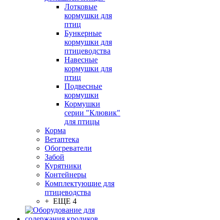
Лотковые
кормушки для
птиц
Бункерные
кормушки для
птицеводства
Навесные
кормушки для
птиц
Подвесные
кормушки
Кормушки
серии "Клювик"
для птицы
Корма
Ветаптека
Обогреватели
Забой
Курятники
Контейнеры
Комплектующие для
птицеводства
+ ЕЩЕ 4