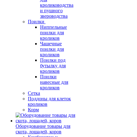
кролиководства
и пушного
звероводства
Поилки
Ниппельные
поилки для
кроликов
Чашечные
поилки для
кроликов
Поилки под
бутылку для
кроликов
Поилки
навесные для
кроликов
Сетка
Поддоны для клеток
кроликов
Корм
Оборудование товары для
скота, лошадей, коров