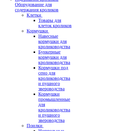
Оборудование для
содержания кроликов
Клетки
Товары для
клеток кроликов
Кормушки
Навесные
кормушки для
кролиководства
Бункерные
кормушки для
кролиководства
Кормушки под
сено для
кролиководства
и пушного
звероводства
Кормушки
промышленные
для
кролиководства
и пушного
звероводства
Поилки
Ниппельные