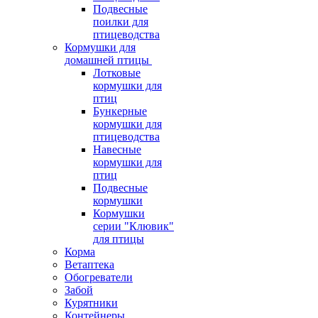
Подвесные
поилки для
птицеводства
Кормушки для
домашней птицы
Лотковые
кормушки для
птиц
Бункерные
кормушки для
птицеводства
Навесные
кормушки для
птиц
Подвесные
кормушки
Кормушки
серии "Клювик"
для птицы
Корма
Ветаптека
Обогреватели
Забой
Курятники
Контейнеры