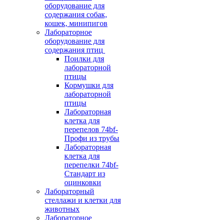
оборудование для
содержания собак,
кошек, минипигов
Лабораторное
оборудование для
содержания птиц
Поилки для
лабораторной
птицы
Кормушки для
лабораторной
птицы
Лабораторная
клетка для
перепелов 74bf-
Профи из трубы
Лабораторная
клетка для
перепелки 74bf-
Стандарт из
оцинковки
Лабораторный
стеллажи и клетки для
животных
Лабораторное