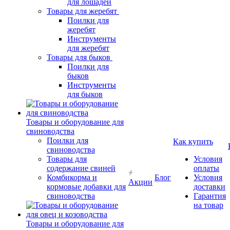
для лошадей
Товары для жеребят
Поилки для
жеребят
Инструменты
для жеребят
Товары для быков
Поилки для
быков
Инструменты
для быков
Товары и оборудование для
свиноводства
Поилки для
Как купить
свиноводства
Товары для
Условия
содержание свиней
оплаты
Комбикорма и
Блог
Условия
Акции
кормовые добавки для
доставки
свиноводства
Гарантия
на товар
Товары и оборудование для