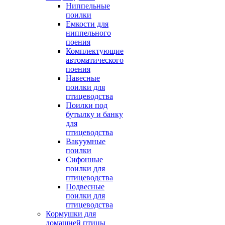
Ниппельные
поилки
Емкости для
ниппельного
поения
Комплектующие
автоматического
поения
Навесные
поилки для
птицеводства
Поилки под
бутылку и банку
для
птицеводства
Вакуумные
поилки
Сифонные
поилки для
птицеводства
Подвесные
поилки для
птицеводства
Кормушки для
домашней птицы