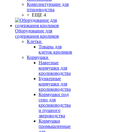
Комплектующие для
птицеводства
+ ЕЩЕ 4
Оборудование для
содержания кроликов
Клетки
Товары для
клеток кроликов
Кормушки
Навесные
кормушки для
кролиководства
Бункерные
кормушки для
кролиководства
Кормушки под
сено для
кролиководства
и пушного
звероводства
Кормушки
промышленные
для