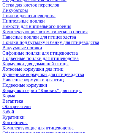
Сетка для клеток перепелов
Инкубаторы
Поилки для птицеводства
Ниппельные поилки
Емкости для ниппельного поения
Комплектующие автоматического поения
Навесные поилки для птицеводства
Поилки под бутылку и банку для птицеводства
Вакуумные поилки
Сифонные поилки для птицеводства
Подвесные поилки для птицеводства
Кормушки для домашней птицы
Лотковые кормушки для птиц
Бункерные кормушки для птицеводства
Навесные кормушки для птиц
Подвесные кормушки
Кормушки серии "Клювик" для птицы
Корма
Ветаптека
Обогреватели
Забой
Курятники
Контейнеры
Комплектующие для птицеводства