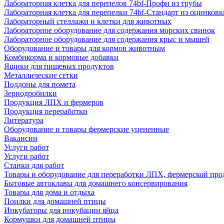
Лабораторная клетка для перепелов 74bf-Профи из трубы
Лабораторная клетка для перепелки 74bf-Стандарт из оцинковк
Лабораторный стеллажи и клетки для животных
Лабораторное оборудование для содержания морских свинок
Лабораторное оборудование для содержания крыс и мышей
Оборудование и товары для кормов животным
Комбикорма и кормовые добавки
Ящики для пищевых продуктов
Металлические сетки
Поддоны для помета
Зернодробилки
Продукция ЛПХ и фермеров
Продукция переработки
Литература
Оборудование и товары фермерские уцененные
Вакансии
Услуги работ
Услуги работ
Станки для работ
Товары и оборудование для переработки ЛПХ, фермерской пр
Бытовые автоклавы для домашнего консервирования
Товары для дома и отдыха
Поилки для домашней птицы
Инкубаторы для инкубации яйца
Кормушки для домашней птицы