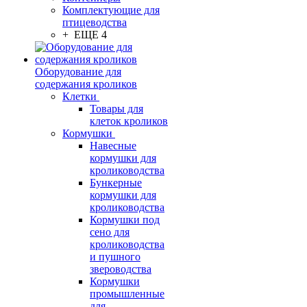
Комплектующие для
птицеводства
+ ЕЩЕ 4
Оборудование для
содержания кроликов
Клетки
Товары для
клеток кроликов
Кормушки
Навесные
кормушки для
кролиководства
Бункерные
кормушки для
кролиководства
Кормушки под
сено для
кролиководства
и пушного
звероводства
Кормушки
промышленные
для