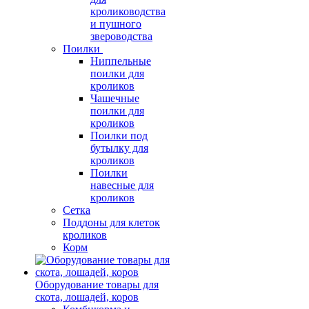
кролиководства
и пушного
звероводства
Поилки
Ниппельные
поилки для
кроликов
Чашечные
поилки для
кроликов
Поилки под
бутылку для
кроликов
Поилки
навесные для
кроликов
Сетка
Поддоны для клеток
кроликов
Корм
Оборудование товары для
скота, лошадей, коров