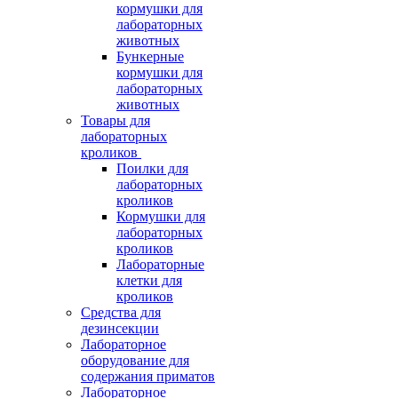
кормушки для
лабораторных
животных
Бункерные
кормушки для
лабораторных
животных
Товары для
лабораторных
кроликов
Поилки для
лабораторных
кроликов
Кормушки для
лабораторных
кроликов
Лабораторные
клетки для
кроликов
Средства для
дезинсекции
Лабораторное
оборудование для
содержания приматов
Лабораторное