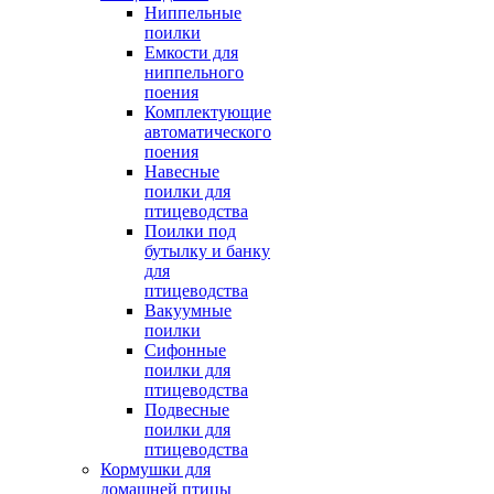
Ниппельные
поилки
Емкости для
ниппельного
поения
Комплектующие
автоматического
поения
Навесные
поилки для
птицеводства
Поилки под
бутылку и банку
для
птицеводства
Вакуумные
поилки
Сифонные
поилки для
птицеводства
Подвесные
поилки для
птицеводства
Кормушки для
домашней птицы