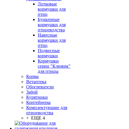
Лотковые
кормушки для
птиц
Бункерные
кормушки для
птицеводства
Навесные
кормушки для
птиц
Подвесные
кормушки
Кормушки
серии "Клювик"
для птицы
Корма
Ветаптека
Обогреватели
Забой
Курятники
Контейнеры
Комплектующие для
птицеводства
+ ЕЩЕ 4