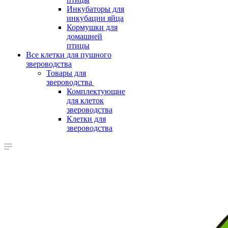
Инкубаторы для
инкубации яйца
Кормушки для
домашней
птицы
Все клетки для пушного
звероводства
Товары для
звероводства
Комплектующие
для клеток
звероводства
Клетки для
звероводства