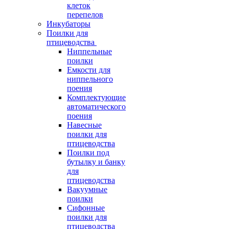
клеток
перепелов
Инкубаторы
Поилки для
птицеводства
Ниппельные
поилки
Емкости для
ниппельного
поения
Комплектующие
автоматического
поения
Навесные
поилки для
птицеводства
Поилки под
бутылку и банку
для
птицеводства
Вакуумные
поилки
Сифонные
поилки для
птицеводства