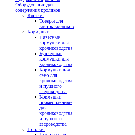
Оборудование для
содержания кроликов
Клетки
Товары для
клеток кроликов
Кормушки
Навесные
кормушки для
кролиководства
Бункерные
кормушки для
кролиководства
Кормушки под
сено для
кролиководства
и пушного
звероводства
Кормушки
промышленные
для
кролиководства
и пушного
звероводства
Поилки
Ниппельные