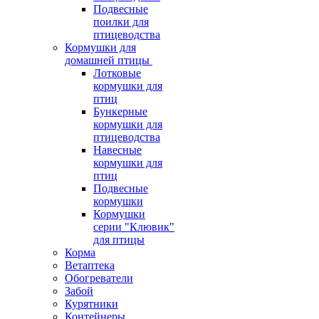
Подвесные
поилки для
птицеводства
Кормушки для
домашней птицы
Лотковые
кормушки для
птиц
Бункерные
кормушки для
птицеводства
Навесные
кормушки для
птиц
Подвесные
кормушки
Кормушки
серии "Клювик"
для птицы
Корма
Ветаптека
Обогреватели
Забой
Курятники
Контейнеры