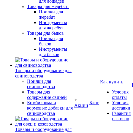
для лошадей
Товары для жеребят
Поилки для
жеребят
Инструменты
для жеребят
Товары для быков
Поилки для
быков
Инструменты
для быков
Товары и оборудование для
свиноводства
Поилки для
Как купить
свиноводства
Товары для
Условия
содержание свиней
оплаты
Комбикорма и
Блог
Условия
Акции
кормовые добавки для
доставки
свиноводства
Гарантия
на товар
Товары и оборудование для