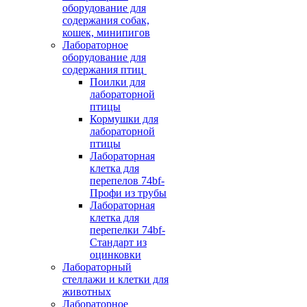
оборудование для
содержания собак,
кошек, минипигов
Лабораторное
оборудование для
содержания птиц
Поилки для
лабораторной
птицы
Кормушки для
лабораторной
птицы
Лабораторная
клетка для
перепелов 74bf-
Профи из трубы
Лабораторная
клетка для
перепелки 74bf-
Стандарт из
оцинковки
Лабораторный
стеллажи и клетки для
животных
Лабораторное