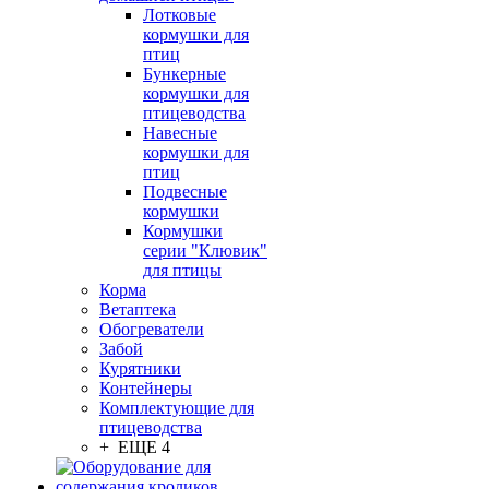
Лотковые
кормушки для
птиц
Бункерные
кормушки для
птицеводства
Навесные
кормушки для
птиц
Подвесные
кормушки
Кормушки
серии "Клювик"
для птицы
Корма
Ветаптека
Обогреватели
Забой
Курятники
Контейнеры
Комплектующие для
птицеводства
+ ЕЩЕ 4