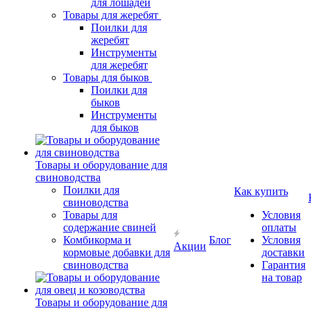
для лошадей
Товары для жеребят
Поилки для
жеребят
Инструменты
для жеребят
Товары для быков
Поилки для
быков
Инструменты
для быков
Товары и оборудование для
свиноводства
Поилки для
Как купить
свиноводства
Товары для
Условия
содержание свиней
оплаты
Комбикорма и
Блог
Условия
Акции
кормовые добавки для
доставки
свиноводства
Гарантия
на товар
Товары и оборудование для