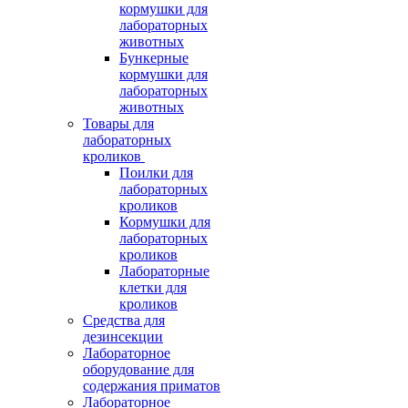
кормушки для
лабораторных
животных
Бункерные
кормушки для
лабораторных
животных
Товары для
лабораторных
кроликов
Поилки для
лабораторных
кроликов
Кормушки для
лабораторных
кроликов
Лабораторные
клетки для
кроликов
Средства для
дезинсекции
Лабораторное
оборудование для
содержания приматов
Лабораторное