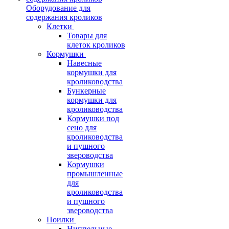
Оборудование для
содержания кроликов
Клетки
Товары для
клеток кроликов
Кормушки
Навесные
кормушки для
кролиководства
Бункерные
кормушки для
кролиководства
Кормушки под
сено для
кролиководства
и пушного
звероводства
Кормушки
промышленные
для
кролиководства
и пушного
звероводства
Поилки
Ниппельные