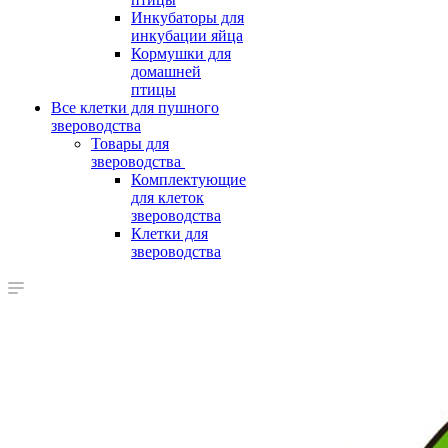
Инкубаторы для
инкубации яйца
Кормушки для
домашней
птицы
Все клетки для пушного
звероводства
Товары для
звероводства
Комплектующие
для клеток
звероводства
Клетки для
звероводства