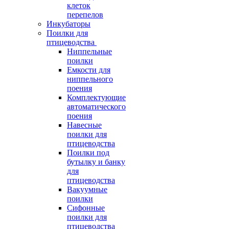
клеток
перепелов
Инкубаторы
Поилки для
птицеводства
Ниппельные
поилки
Емкости для
ниппельного
поения
Комплектующие
автоматического
поения
Навесные
поилки для
птицеводства
Поилки под
бутылку и банку
для
птицеводства
Вакуумные
поилки
Сифонные
поилки для
птицеводства