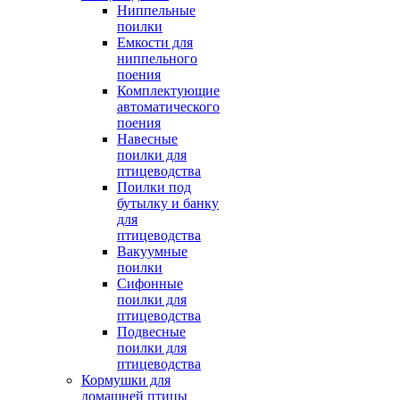
Ниппельные
поилки
Емкости для
ниппельного
поения
Комплектующие
автоматического
поения
Навесные
поилки для
птицеводства
Поилки под
бутылку и банку
для
птицеводства
Вакуумные
поилки
Сифонные
поилки для
птицеводства
Подвесные
поилки для
птицеводства
Кормушки для
домашней птицы