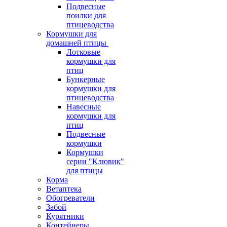
Подвесные
поилки для
птицеводства
Кормушки для
домашней птицы
Лотковые
кормушки для
птиц
Бункерные
кормушки для
птицеводства
Навесные
кормушки для
птиц
Подвесные
кормушки
Кормушки
серии "Клювик"
для птицы
Корма
Ветаптека
Обогреватели
Забой
Курятники
Контейнеры