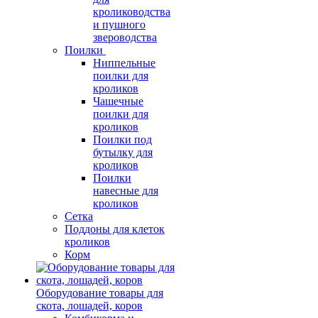
кролиководства
и пушного
звероводства
Поилки
Ниппельные
поилки для
кроликов
Чашечные
поилки для
кроликов
Поилки под
бутылку для
кроликов
Поилки
навесные для
кроликов
Сетка
Поддоны для клеток
кроликов
Корм
Оборудование товары для
скота, лошадей, коров