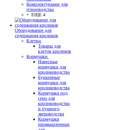
Комплектующие для
птицеводства
+ ЕЩЕ 4
Оборудование для
содержания кроликов
Клетки
Товары для
клеток кроликов
Кормушки
Навесные
кормушки для
кролиководства
Бункерные
кормушки для
кролиководства
Кормушки под
сено для
кролиководства
и пушного
звероводства
Кормушки
промышленные
для