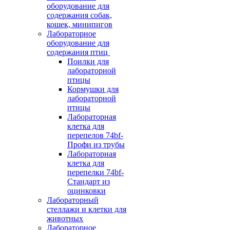
оборудование для
содержания собак,
кошек, минипигов
Лабораторное
оборудование для
содержания птиц
Поилки для
лабораторной
птицы
Кормушки для
лабораторной
птицы
Лабораторная
клетка для
перепелов 74bf-
Профи из трубы
Лабораторная
клетка для
перепелки 74bf-
Стандарт из
оцинковки
Лабораторный
стеллажи и клетки для
животных
Лабораторное