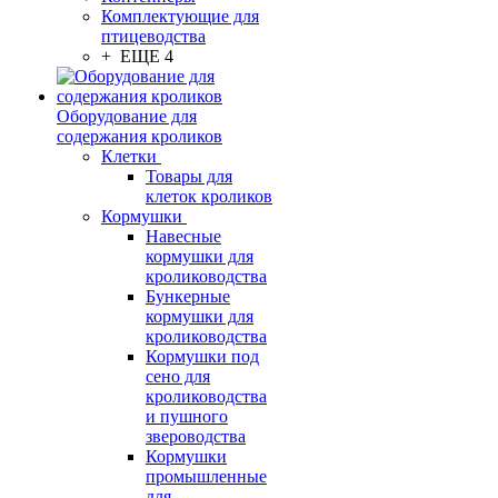
Комплектующие для
птицеводства
+ ЕЩЕ 4
Оборудование для
содержания кроликов
Клетки
Товары для
клеток кроликов
Кормушки
Навесные
кормушки для
кролиководства
Бункерные
кормушки для
кролиководства
Кормушки под
сено для
кролиководства
и пушного
звероводства
Кормушки
промышленные
для