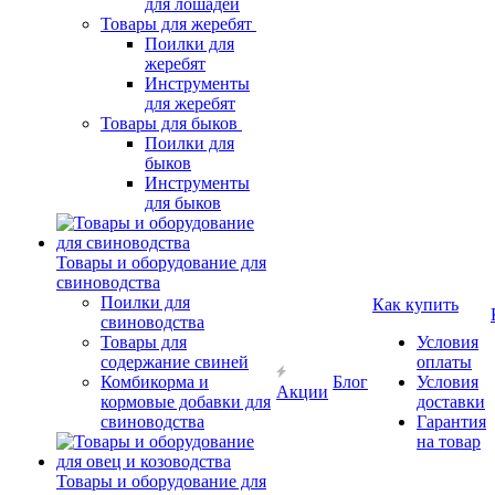
для лошадей
Товары для жеребят
Поилки для
жеребят
Инструменты
для жеребят
Товары для быков
Поилки для
быков
Инструменты
для быков
Товары и оборудование для
свиноводства
Поилки для
Как купить
свиноводства
Товары для
Условия
содержание свиней
оплаты
Комбикорма и
Блог
Условия
Акции
кормовые добавки для
доставки
свиноводства
Гарантия
на товар
Товары и оборудование для