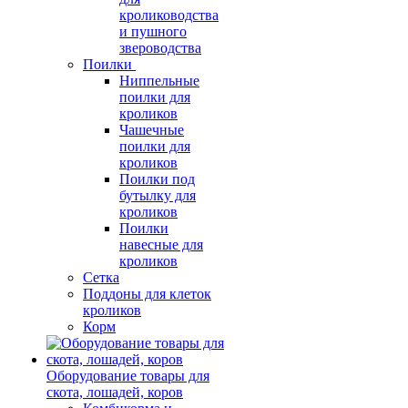
кролиководства
и пушного
звероводства
Поилки
Ниппельные
поилки для
кроликов
Чашечные
поилки для
кроликов
Поилки под
бутылку для
кроликов
Поилки
навесные для
кроликов
Сетка
Поддоны для клеток
кроликов
Корм
Оборудование товары для
скота, лошадей, коров