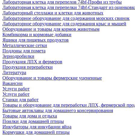
Лабораторная клетка для перепелов 74bf-Профи из трубы
Лабораторная клетка для перепелки 74bf-Стандарт из оцинковк
Лабораторный стеллажи и клетки для животных
Лабораторное оборудование для содержания морских свинок
Лабораторное оборудование для содержания крыс и мышей
Оборудование и товары для кормов животным
Комбикорма и кормовые добавки
Ящики для пищевых продуктов
Металлические сетки
Поддоны для помета
Зернодробилки
Продукция ЛПХ и фермеров
Продукция переработки
Литература
Оборудование и товары фермерские уцененные
Вакансии
Услуги работ
Услуги работ
Станки для работ
Товары и оборудование для переработки ЛПХ, фермерской пр
Бытовые автоклавы для домашнего консервирования
Товары для дома и отдыха
Поилки для домашней птицы
Инкубаторы для инкубации яйца
Кормушки для домашней птицы