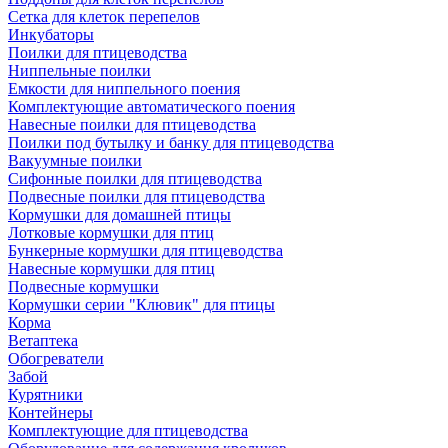
Сетка для клеток перепелов
Инкубаторы
Поилки для птицеводства
Ниппельные поилки
Емкости для ниппельного поения
Комплектующие автоматического поения
Навесные поилки для птицеводства
Поилки под бутылку и банку для птицеводства
Вакуумные поилки
Сифонные поилки для птицеводства
Подвесные поилки для птицеводства
Кормушки для домашней птицы
Лотковые кормушки для птиц
Бункерные кормушки для птицеводства
Навесные кормушки для птиц
Подвесные кормушки
Кормушки серии "Клювик" для птицы
Корма
Ветаптека
Обогреватели
Забой
Курятники
Контейнеры
Комплектующие для птицеводства