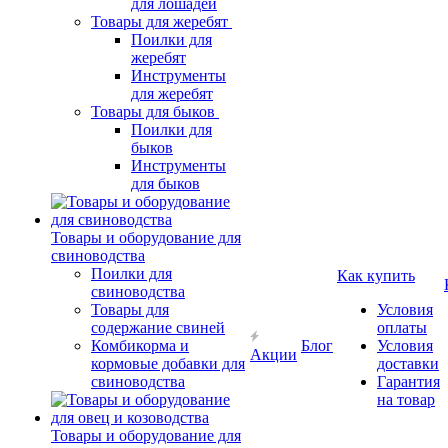
для лошадей
Товары для жеребят
Поилки для
жеребят
Инструменты
для жеребят
Товары для быков
Поилки для
быков
Инструменты
для быков
Товары и оборудование для
свиноводства
Поилки для
Как купить
свиноводства
Товары для
Условия
содержание свиней
оплаты
Комбикорма и
Блог
Условия
Акции
кормовые добавки для
доставки
свиноводства
Гарантия
на товар
Товары и оборудование для