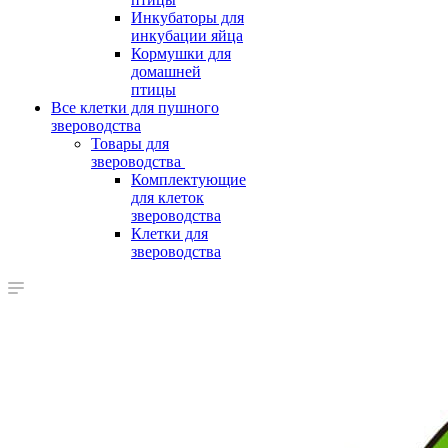
Инкубаторы для
инкубации яйца
Кормушки для
домашней
птицы
Все клетки для пушного
звероводства
Товары для
звероводства
Комплектующие
для клеток
звероводства
Клетки для
звероводства