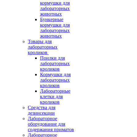
кормушки для
лабораторных
животных
Бункерные
кормушки для
лабораторных
животных
Товары для
лабораторных
кроликов
Поилки для
лабораторных
кроликов
Кормушки для
лабораторных
кроликов
Лабораторные
клетки для
кроликов
Средства для
дезинсекции
Лабораторное
оборудование для
содержания приматов
Лабораторное