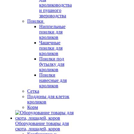
кролиководства
и пушного
звероводства
Поилки
Ниппельные
поилки для
кроликов
Чашечные
поилки для
кроликов
Поилки под
бутылку для
кроликов
Поилки
навесные для
кроликов
Сетка
Поддоны для клеток
кроликов
Корм
Оборудование товары для
скота, лошадей, коров