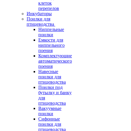
клеток
перепелов
Инкубаторы
Поилки для
птицеводства
Ниппельные
поилки
Емкости для
ниппельного
поения
Комплектующие
автоматического
поения
Навесные
поилки для
птицеводства
Поилки под
бутылку и банку
для
птицеводства
Вакуумные
поилки
Сифонные
поилки для
птицеводства