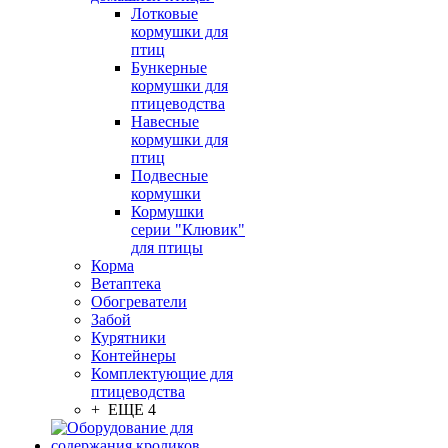
Лотковые
кормушки для
птиц
Бункерные
кормушки для
птицеводства
Навесные
кормушки для
птиц
Подвесные
кормушки
Кормушки
серии "Клювик"
для птицы
Корма
Ветаптека
Обогреватели
Забой
Курятники
Контейнеры
Комплектующие для
птицеводства
+ ЕЩЕ 4