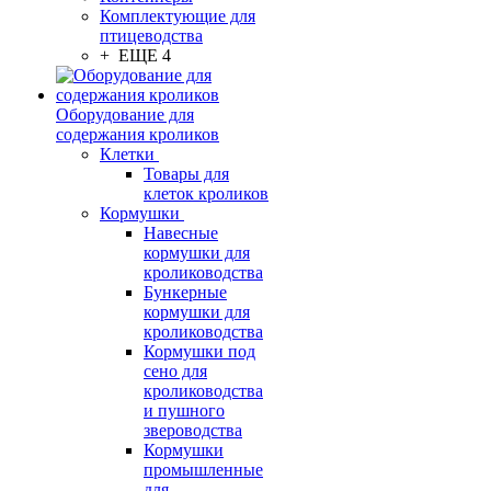
Комплектующие для
птицеводства
+ ЕЩЕ 4
Оборудование для
содержания кроликов
Клетки
Товары для
клеток кроликов
Кормушки
Навесные
кормушки для
кролиководства
Бункерные
кормушки для
кролиководства
Кормушки под
сено для
кролиководства
и пушного
звероводства
Кормушки
промышленные
для