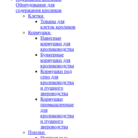
Оборудование для
содержания кроликов
Клетки
Товары для
клеток кроликов
Кормушки
Навесные
кормушки для
кролиководства
Бункерные
кормушки для
кролиководства
Кормушки под
сено для
кролиководства
и пушного
звероводства
Кормушки
промышленные
для
кролиководства
и пушного
звероводства
Поилки
Ниппельные