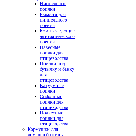
Ниппельные
поилки
Емкости для
ниппельного
поения
Комплектующие
автоматического
поения
Навесные
поилки для
птицеводства
Поилки под
бутылку и банку
для
птицеводства
Вакуумные
поилки
Сифонные
поилки для
птицеводства
Подвесные
поилки для
птицеводства
Кормушки для
домашней птицы