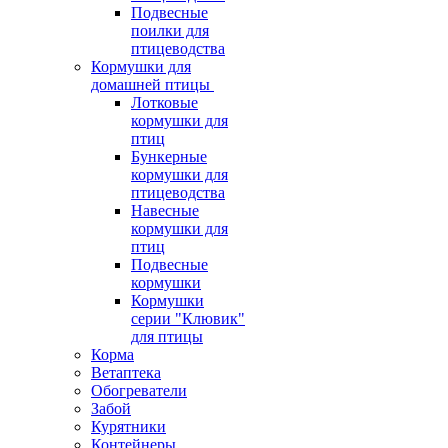
Подвесные
поилки для
птицеводства
Кормушки для
домашней птицы
Лотковые
кормушки для
птиц
Бункерные
кормушки для
птицеводства
Навесные
кормушки для
птиц
Подвесные
кормушки
Кормушки
серии "Клювик"
для птицы
Корма
Ветаптека
Обогреватели
Забой
Курятники
Контейнеры