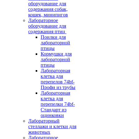
оборудование для
содержания собак,
кошек, минипигов
Лабораторное
оборудование для
содержания птиц
Поилки для
лабораторной
птицы
Кормушки для
лабораторной
птицы
Лабораторная
клетка для
перепелов 74bf-
Профи из трубы
Лабораторная
клетка для
перепелки 74bf-
Стандарт из
оцинковки
Лабораторный
стеллажи и клетки для
животных
Лабораторное