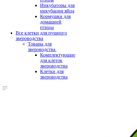
Инкубаторы для
инкубации яйца
Кормушки для
домашней
птицы
Все клетки для пушного
звероводства
Товары для
звероводства
Комплектующие
для клеток
звероводства
Клетки для
звероводства