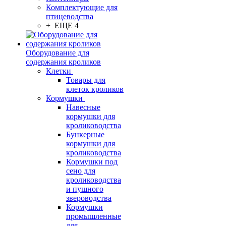
Комплектующие для
птицеводства
+ ЕЩЕ 4
Оборудование для
содержания кроликов
Клетки
Товары для
клеток кроликов
Кормушки
Навесные
кормушки для
кролиководства
Бункерные
кормушки для
кролиководства
Кормушки под
сено для
кролиководства
и пушного
звероводства
Кормушки
промышленные
для