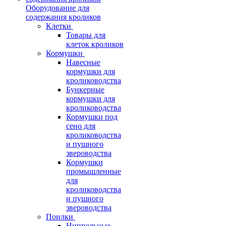
Оборудование для
содержания кроликов
Клетки
Товары для
клеток кроликов
Кормушки
Навесные
кормушки для
кролиководства
Бункерные
кормушки для
кролиководства
Кормушки под
сено для
кролиководства
и пушного
звероводства
Кормушки
промышленные
для
кролиководства
и пушного
звероводства
Поилки
Ниппельные