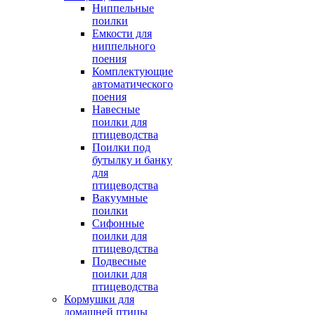
Ниппельные
поилки
Емкости для
ниппельного
поения
Комплектующие
автоматического
поения
Навесные
поилки для
птицеводства
Поилки под
бутылку и банку
для
птицеводства
Вакуумные
поилки
Сифонные
поилки для
птицеводства
Подвесные
поилки для
птицеводства
Кормушки для
домашней птицы