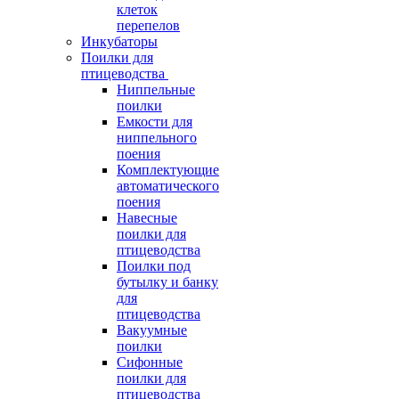
клеток
перепелов
Инкубаторы
Поилки для
птицеводства
Ниппельные
поилки
Емкости для
ниппельного
поения
Комплектующие
автоматического
поения
Навесные
поилки для
птицеводства
Поилки под
бутылку и банку
для
птицеводства
Вакуумные
поилки
Сифонные
поилки для
птицеводства