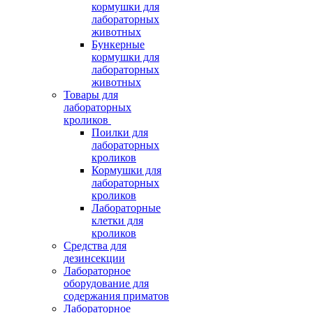
кормушки для
лабораторных
животных
Бункерные
кормушки для
лабораторных
животных
Товары для
лабораторных
кроликов
Поилки для
лабораторных
кроликов
Кормушки для
лабораторных
кроликов
Лабораторные
клетки для
кроликов
Средства для
дезинсекции
Лабораторное
оборудование для
содержания приматов
Лабораторное