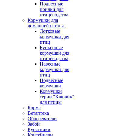
Подвесные
поилки для
птицеводства
Кормушки для
домашней птицы
Лотковые
кормушки для
птиц
Бункерные
кормушки для
птицеводства
Навесные
кормушки для
птиц
Подвесные
кормушки
Кормушки
серии "Клювик"
для птицы
Корма
Ветаптека
Обогреватели
Забой
Курятники
Контейнеры