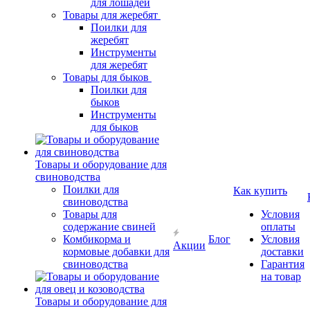
для лошадей
Товары для жеребят
Поилки для
жеребят
Инструменты
для жеребят
Товары для быков
Поилки для
быков
Инструменты
для быков
Товары и оборудование для
свиноводства
Поилки для
Как купить
свиноводства
Товары для
Условия
содержание свиней
оплаты
Комбикорма и
Блог
Условия
Акции
кормовые добавки для
доставки
свиноводства
Гарантия
на товар
Товары и оборудование для