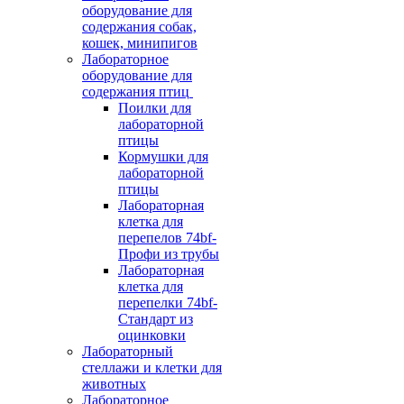
оборудование для
содержания собак,
кошек, минипигов
Лабораторное
оборудование для
содержания птиц
Поилки для
лабораторной
птицы
Кормушки для
лабораторной
птицы
Лабораторная
клетка для
перепелов 74bf-
Профи из трубы
Лабораторная
клетка для
перепелки 74bf-
Стандарт из
оцинковки
Лабораторный
стеллажи и клетки для
животных
Лабораторное