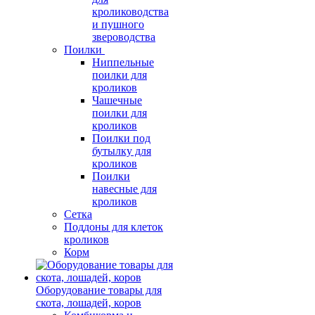
кролиководства
и пушного
звероводства
Поилки
Ниппельные
поилки для
кроликов
Чашечные
поилки для
кроликов
Поилки под
бутылку для
кроликов
Поилки
навесные для
кроликов
Сетка
Поддоны для клеток
кроликов
Корм
Оборудование товары для
скота, лошадей, коров