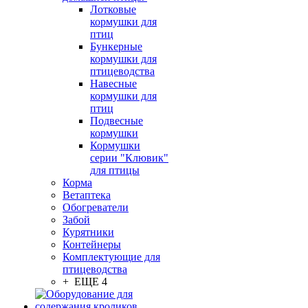
Лотковые
кормушки для
птиц
Бункерные
кормушки для
птицеводства
Навесные
кормушки для
птиц
Подвесные
кормушки
Кормушки
серии "Клювик"
для птицы
Корма
Ветаптека
Обогреватели
Забой
Курятники
Контейнеры
Комплектующие для
птицеводства
+ ЕЩЕ 4