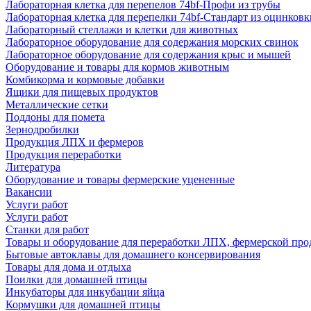
Лабораторная клетка для перепелов 74bf-Профи из трубы
Лабораторная клетка для перепелки 74bf-Стандарт из оцинковк
Лабораторный стеллажи и клетки для животных
Лабораторное оборудование для содержания морских свинок
Лабораторное оборудование для содержания крыс и мышей
Оборудование и товары для кормов животным
Комбикорма и кормовые добавки
Ящики для пищевых продуктов
Металлические сетки
Поддоны для помета
Зернодробилки
Продукция ЛПХ и фермеров
Продукция переработки
Литература
Оборудование и товары фермерские уцененные
Вакансии
Услуги работ
Услуги работ
Станки для работ
Товары и оборудование для переработки ЛПХ, фермерской пр
Бытовые автоклавы для домашнего консервирования
Товары для дома и отдыха
Поилки для домашней птицы
Инкубаторы для инкубации яйца
Кормушки для домашней птицы