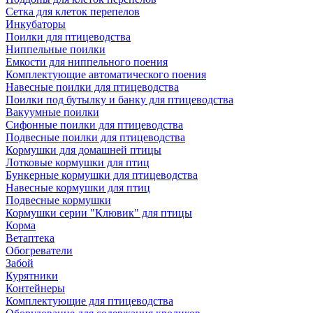
Сетка для клеток перепелов
Инкубаторы
Поилки для птицеводства
Ниппельные поилки
Емкости для ниппельного поения
Комплектующие автоматического поения
Навесные поилки для птицеводства
Поилки под бутылку и банку для птицеводства
Вакуумные поилки
Сифонные поилки для птицеводства
Подвесные поилки для птицеводства
Кормушки для домашней птицы
Лотковые кормушки для птиц
Бункерные кормушки для птицеводства
Навесные кормушки для птиц
Подвесные кормушки
Кормушки серии "Клювик" для птицы
Корма
Ветаптека
Обогреватели
Забой
Курятники
Контейнеры
Комплектующие для птицеводства